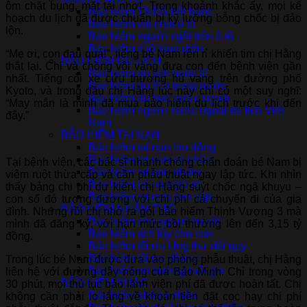
ôm chặt bụng, mặt tái nhợt. Trong khoảnh khắc ấy, mọi kế
Bảo hiểm TNDS bắt buộc
hoạch du lịch đã được chuẩn bị kỹ lưỡng bỗng chốc bị đảo
Bảo hiểm vật chất ô tô
lộn.
Bảo hiểm người ngồi trên ô tô
Bảo hiểm ô tô toàn diện
“Mẹ ơi, con đau quá!”, tiếng bé Nam rên rỉ khiến tim chị Hằng
BẢO HIỂM DU LỊCH
thắt lại. Chị và chồng vội vàng đưa con đến bệnh viện gần
Bảo hiểm du lịch quốc tế
nhất. Tiếng còi xe cứu thương hú vang trên đường phố
Bảo hiểm du lịch trong nước
Kyoto, và trong đầu chị Hằng lúc này chỉ có một suy nghĩ:
Bảo hiểm du học nước ngoài
“May mắn là mình đã mua bảo hiểm du lịch trước khi đến
Bảo hiểm người nước ngoài du lịch Việt
đây.”
Nam
BẢO HIỂM TAI NẠN
Bảo hiểm tai nạn lao động
Bảo hiểm tai nạn cá nhân
Tại bệnh viện, các bác sĩ nhanh chóng chẩn đoán bé Nam bị
Bảo hiểm tai nạn nhóm
viêm ruột thừa cấp và cần phẫu thuật ngay lập tức. Khi nhìn
Bảo hiểm tai nạn giá rẻ
thấy bảng chi phí dự kiến, chị Hằng suýt chốc ngã khuỵu –
Bảo hiểm tai nạn cao cấp
con số đó tương đương với chi phí cả chuyến đi của gia
BẢO HIỂM NHÂN THỌ
đình. Nhưng rồi chị nhớ ra gói bảo hiểm Thịnh Vượng 3 mà
Bảo hiểm cho người trụ cột
mình đã đăng ký, với hạn mức bồi thường lên đến 3,15 tỷ
Bảo hiểm tích lũy cho con
đồng.
Bảo hiểm tối ưu Ung thư đột quỵ
Bảo hiểm tối ưu đầu tư
Trong lúc bé Nam được đưa vào phòng phẫu thuật, chị Hằng
Bảo hiểm an hưởng tuổi già
liên hệ với đường dây nóng của Bảo Minh. Chỉ trong vòng
BẢO HIỂM KHÁC
30 phút, mọi thủ tục bảo lãnh viện phí đã được hoàn tất. Chị
Bảo hiểm nhà tư nhân
không cần phải lo lắng về khoản tiền đặt cọc hay chi phí