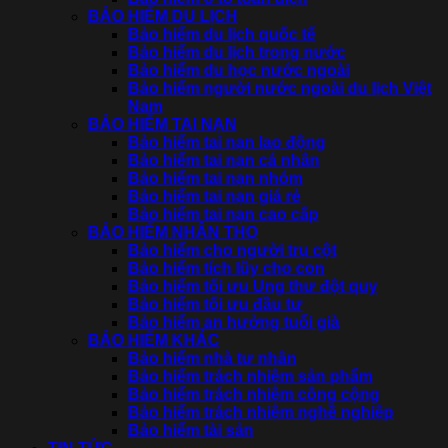
BẢO HIỂM DU LỊCH
Bảo hiểm du lịch quốc tế
Bảo hiểm du lịch trong nước
Bảo hiểm du học nước ngoài
Bảo hiểm người nước ngoài du lịch Việt
Nam
BẢO HIỂM TAI NẠN
Bảo hiểm tai nạn lao động
Bảo hiểm tai nạn cá nhân
Bảo hiểm tai nạn nhóm
Bảo hiểm tai nạn giá rẻ
Bảo hiểm tai nạn cao cấp
BẢO HIỂM NHÂN THỌ
Bảo hiểm cho người trụ cột
Bảo hiểm tích lũy cho con
Bảo hiểm tối ưu Ung thư đột quỵ
Bảo hiểm tối ưu đầu tư
Bảo hiểm an hưởng tuổi già
BẢO HIỂM KHÁC
Bảo hiểm nhà tư nhân
Bảo hiểm trách nhiệm sản phẩm
Bảo hiểm trách nhiệm công cộng
Bảo hiểm trách nhiệm nghề nghiệp
Bảo hiểm tài sản