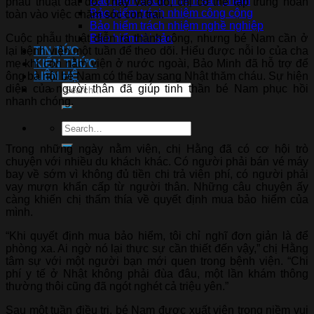
Bảo hiểm trách nhiệm sản phẩm
phẫu thuật đắt đỏ. Thay vào đó, chị có thể tập trung hoàn
Bảo hiểm trách nhiệm công cộng
toàn vào việc chăm sóc con trai.
Bảo hiểm trách nhiệm nghề nghiệp
Cuộc phẫu thuật diễn ra thành công, nhưng bé Nam cần ở
Bảo hiểm tài sản
lại bệnh viện một tuần để theo dõi. Hiểu được nỗi lo của cha
TIN TỨC
mẹ khi con nằm viện ở nước ngoài, Bảo Minh đã hỗ trợ để
KIẾN THỨC
ông bà nội bé Nam có thể bay sang Nhật thăm cháu. Sự hiện
LIÊN HỆ
diện của người thân đã giúp tinh thần bé Nam phục hồi
nhanh chóng.
Trong những ngày nằm viện, chị Hằng đã có cơ hội trò
chuyện với nhiều du khách khác. Có người phải bán vé máy
bay về sớm vì không đủ tiền chi trả viện phí, có người phải
vay mượn khẩn cấp từ người thân. Những câu chuyện ấy
càng khiến chị thấm thía về quyết định mua bảo hiểm của
mình.
“Khi quyết định mua bảo hiểm, tôi chỉ nghĩ đơn giản là để
phòng xa. Ai ngờ nó lại thực sự cần thiết đến vậy,” chị Hằng
tâm sự với một người bạn mới quen trong bệnh viện. “Chi
phí y tế ở Nhật không phải đùa đâu, một lần khám thông
thường thôi cũng đã ngót nghét cả triệu yên.”
Sau một tuần điều trị, bé Nam được xuất viện trong niềm vui