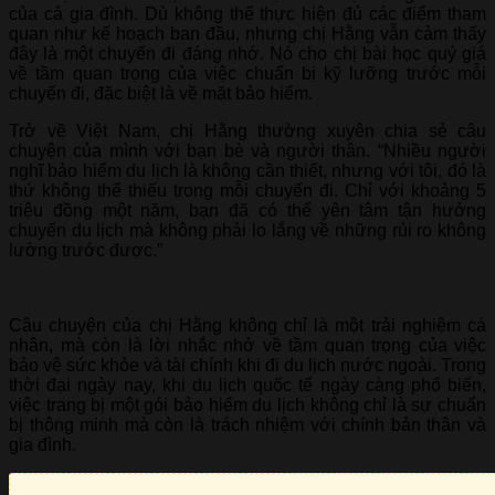
của cả gia đình. Dù không thể thực hiện đủ các điểm tham
quan như kế hoạch ban đầu, nhưng chị Hằng vẫn cảm thấy
đây là một chuyến đi đáng nhớ. Nó cho chị bài học quý giá
về tầm quan trọng của việc chuẩn bị kỹ lưỡng trước mỗi
chuyến đi, đặc biệt là về mặt bảo hiểm.
Trở về Việt Nam, chị Hằng thường xuyên chia sẻ câu
chuyện của mình với bạn bè và người thân. “Nhiều người
nghĩ bảo hiểm du lịch là không cần thiết, nhưng với tôi, đó là
thứ không thể thiếu trong mỗi chuyến đi. Chỉ với khoảng 5
triệu đồng một năm, bạn đã có thể yên tâm tận hưởng
chuyến du lịch mà không phải lo lắng về những rủi ro không
lường trước được.”
Câu chuyện của chị Hằng không chỉ là một trải nghiệm cá
nhân, mà còn là lời nhắc nhở về tầm quan trọng của việc
bảo vệ sức khỏe và tài chính khi đi du lịch nước ngoài. Trong
thời đại ngày nay, khi du lịch quốc tế ngày càng phổ biến,
việc trang bị một gói bảo hiểm du lịch không chỉ là sự chuẩn
bị thông minh mà còn là trách nhiệm với chính bản thân và
gia đình.