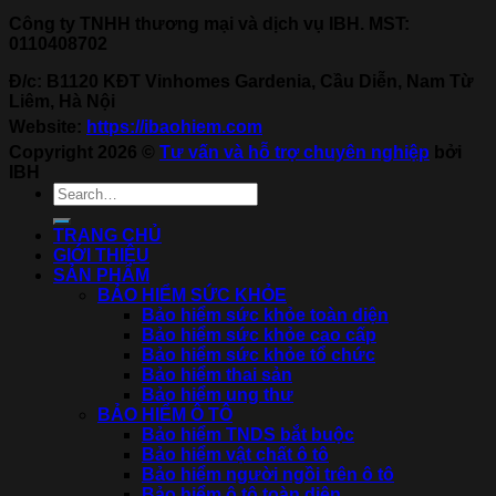
Công ty TNHH thương mại và dịch vụ IBH. MST:
0110408702
Đ/c: B1120 KĐT Vinhomes Gardenia, Cầu Diễn, Nam Từ
Liêm, Hà Nội
Website:
https://ibaohiem.com
Copyright 2026 ©
Tư vấn và hỗ trợ chuyên nghiệp
bởi
IBH
TRANG CHỦ
GIỚI THIỆU
SẢN PHẨM
BẢO HIỂM SỨC KHỎE
Bảo hiểm sức khỏe toàn diện
Bảo hiểm sức khỏe cao cấp
Bảo hiểm sức khỏe tổ chức
Bảo hiểm thai sản
Bảo hiểm ung thư
BẢO HIỂM Ô TÔ
Bảo hiểm TNDS bắt buộc
Bảo hiểm vật chất ô tô
Bảo hiểm người ngồi trên ô tô
Bảo hiểm ô tô toàn diện