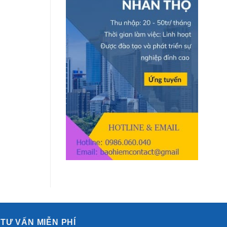
quốc
Đảo
khánh.
Công
Nghệ
Cao
TƯ VẤN MIỄN PHÍ