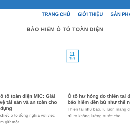
TRANG CHỦ
GIỚI THIỆU
SẢN PH
BẢO HIỂM Ô TÔ TOÀN DIỆN
11
Th9
ô tô toàn diện MIC: Giải
Ô tô hư hỏng do thiên tai
vệ tài sản và an toàn cho
bảo hiểm đền bù như thế 
 dụng
Thiên tai như bão, lũ luôn mang 
hiếc ô tô đồng nghĩa với việc
rủi ro không lường trước cho...
m giữ một...