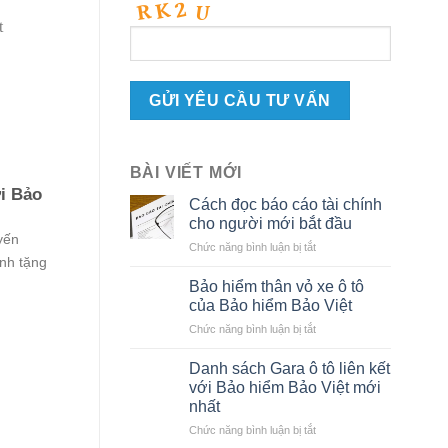
BÀI VIẾT MỚI
ới Bảo
Cách đọc báo cáo tài chính
cho người mới bắt đầu
yến
ở
Chức năng bình luận bị tắt
nh tặng
Cách
đọc
Bảo hiểm thân vỏ xe ô tô
báo
của Bảo hiểm Bảo Việt
cáo
ở
Chức năng bình luận bị tắt
tài
Bảo
chính
hiểm
cho
Danh sách Gara ô tô liên kết
thân
người
với Bảo hiểm Bảo Việt mới
vỏ
mới
nhất
xe
bắt
ở
Chức năng bình luận bị tắt
ô
đầu
Danh
tô