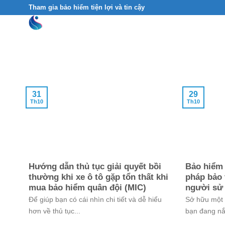
Skip
Tham gia bảo hiểm tiện lợi và tin cậy
to
content
31
29
Th10
Th10
Hướng dẫn thủ tục giải quyết bồi
Bảo hiểm 
thường khi xe ô tô gặp tổn thất khi
pháp bảo 
mua bảo hiểm quân đội (MIC)
người sử
Để giúp bạn có cái nhìn chi tiết và dễ hiểu
Sở hữu một c
hơn về thủ tục...
bạn đang nắ