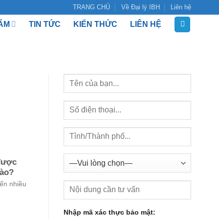
TRANG CHỦ
Về Đại lý IBH
Liên hệ
ẨM
TIN TỨC
KIẾN THỨC
LIÊN HỆ
 được
nào?
đến nhiều
Nhập mã xác thực bảo mật: