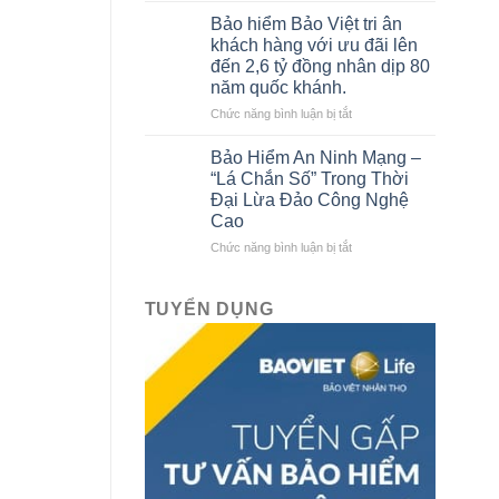
sách
của
Bảo hiểm Bảo Việt tri ân
Gara
Bảo
khách hàng với ưu đãi lên
ô
hiểm
đến 2,6 tỷ đồng nhân dịp 80
tô
Bảo
năm quốc khánh.
liên
Việt
kết
ở
Chức năng bình luận bị tắt
với
Bảo
Bảo
hiểm
Bảo Hiểm An Ninh Mạng –
hiểm
Bảo
“Lá Chắn Số” Trong Thời
Bảo
Việt
Đại Lừa Đảo Công Nghệ
Việt
tri
Cao
mới
ân
nhất
khách
ở
Chức năng bình luận bị tắt
hàng
Bảo
với
Hiểm
ưu
An
TUYỂN DỤNG
đãi
Ninh
lên
Mạng
đến
–
2,6
“Lá
tỷ
Chắn
đồng
Số”
nhân
Trong
dịp
Thời
80
Đại
năm
Lừa