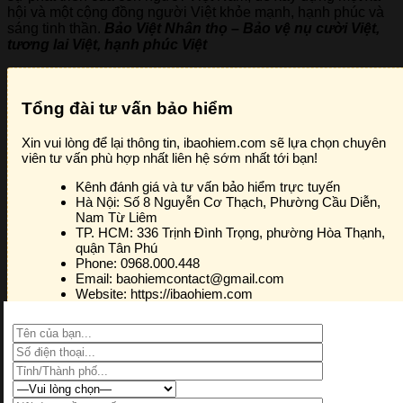
hội và một cộng đồng người Việt khỏe mạnh, hạnh phúc và
sáng tinh thần.
Bảo Việt Nhân thọ – Bảo vệ nụ cười Việt,
tương lai Việt, hạnh phúc Việt
Tổng đài tư vấn bảo hiểm
Xin vui lòng để lại thông tin, ibaohiem.com sẽ lựa chọn chuyên
viên tư vấn phù hợp nhất liên hệ sớm nhất tới bạn!
Kênh đánh giá và tư vấn bảo hiểm trực tuyến
Hà Nội:
Số 8 Nguyễn Cơ Thạch, Phường Cầu Diễn,
Nam Từ Liêm
TP. HCM:
336 Trịnh Đình Trọng, phường Hòa Thạnh,
quận Tân Phú
Phone:
0968.000.448
Email:
baohiemcontact@gmail.com
Website:
https://ibaohiem.com