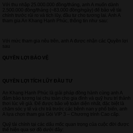
Với thu nhập 25.000.000 đồng/tháng, anh A muốn dành
2.500.000 đồng/tháng (~83.000 đồng/ngày) để bảo vệ tài
chính trước rủi ro và tích lũy, đầu tư cho tương lai. Anh A
tham gia An Khang Hạnh Phúc, thông tin như sau:
Với mức tham gia nêu trên, anh A được nhận các Quyền lợi
sau
QUYỀN LỢI BẢO VỆ
QUYỀN LỢI TÍCH LŨY ĐẦU TƯ
An Khang Hạnh Phúc là giải pháp đồng hành cùng anh A
đảm bảo tương lai chu toàn cho gia đình và quỹ hưu trí thảnh
thơi lúc về già. Để được bảo vệ toàn diện nhất, đặc biệt là
chăm sóc y tế và chi trả trước các bệnh nan y phổ biến, anh
A lựa chọn tham gia Gói VIP 3 – Chương trình Cao cấp.
Quỹ tài chính tại các dấu mốc quan trọng của cuộc đời được
thể hiện qua sơ đồ dưới đây: