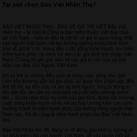
Tại sao chọn Bảo Việt Nhân Thọ?
BẢO VIỆT NHÂN THỌ – BẢO VỆ GIÁ TRỊ VIỆT Bảo Việt
nhân thọ – tự hào là Công ty bảo hiểm thuần Việt duy nhất
tại Việt Nam – hiểu rõ đâu là cốt lõi và giá trị quan trọng nhất
của người Việt Nam, nỗ lực không ngừng trong hành trình
bảo vệ giá trị Việt, mang đến cuộc sống khỏe mạnh, nụ cười,
niềm hạnh phúc và niềm vui đến các gia đình trên khắp Việt
Nam. Chúng tôi gìn giữ, bảo vệ các giá trị văn hóa và tinh
thần cao đẹp của Người Việt Nam.
Đó có thể là những điều giản dị trong cuộc sống như tình
cảm yêu thương gắn bó gia đình, sự quan tâm chăm sóc đến
thế hệ trẻ, sự đôn hậu và ấm áp tình người, lòng tự trọng tự
tôn dân tộc, sự cần cù vượt khó và ý chí kiên cường vươn
lên… Được nhìn thấy nụ cười của gia đình, được tận hưởng
cuộc sống khỏe mạnh vô lo, vô ưu hay chứng kiến con mình
trưởng thành là niềm hạnh phúc của không riêng người Việt
Nam nào. Và đó cũng là niềm hạnh phúc của Bảo Việt Nhân
thọ.
Bảo Việt Nhân thọ đã, đang và sẽ đóng góp không ngừng vì
sự phát triển của con người Việt Nam, để xây dựng một xã