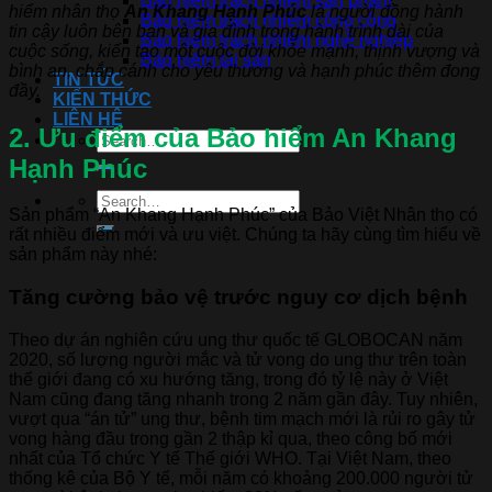
Bảo hiểm trách nhiệm sản phẩm
hiểm nhân thọ
An Khang Hạnh Phúc
là người đồng hành
Bảo hiểm trách nhiệm công cộng
tin cậy luôn bên bạn và gia đình trong hành trình dài của
Bảo hiểm trách nhiệm nghề nghiệp
cuộc sống, kiến tạo một cuộc đời khỏe mạnh, thịnh vượng và
Bảo hiểm tài sản
bình an, chắp cánh cho yêu thương và hạnh phúc thêm đong
TIN TỨC
đầy.
KIẾN THỨC
LIÊN HỆ
2. Ưu điểm của Bảo hiểm An Khang
Hạnh Phúc
Sản phẩm “An Khang Hạnh Phúc” của Bảo Việt Nhân thọ có
rất nhiều điểm mới và ưu việt. Chúng ta hãy cùng tìm hiểu về
sản phẩm này nhé:
Tăng cường bảo vệ trước nguy cơ dịch bệnh
Theo dự án nghiên cứu ung thư quốc tế GLOBOCAN năm
2020, số lượng người mắc và tử vong do ung thư trên toàn
thế giới đang có xu hướng tăng, trong đó tỷ lệ này ở Việt
Nam cũng đang tăng nhanh trong 2 năm gần đây. Tuy nhiên,
vượt qua “án tử” ung thư, bệnh tim mạch mới là rủi ro gây tử
vong hàng đầu trong gần 2 thập kỉ qua, theo công bố mới
nhất của Tổ chức Y tế Thế giới WHO. Tại Việt Nam, theo
thống kê của Bộ Y tế, mỗi năm có khoảng 200.000 người tử