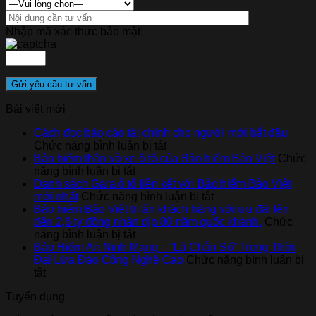
Nhập mã xác thực bảo mật:
Bài viết mới
Cách đọc báo cáo tài chính cho người mới bắt đầu
ở
Chức năng bình luận bị tắt
Cách
Bảo hiểm thân vỏ xe ô tô của Bảo hiểm Bảo Việt
Chức
ở
đọc
năng bình luận bị tắt
Bảo
báo
Danh sách Gara ô tô liên kết với Bảo hiểm Bảo Việt
hiểm
cáo
ở
mới nhất
Chức năng bình luận bị tắt
thân
tài
Danh
Bảo hiểm Bảo Việt tri ân khách hàng với ưu đãi lên
vỏ
chính
sách
đến 2,6 tỷ đồng nhân dịp 80 năm quốc khánh.
Chức
xe
ở
cho
Gara
năng bình luận bị tắt
ô
Bảo
người
ô
Bảo Hiểm An Ninh Mạng – “Lá Chắn Số” Trong Thời
tô
hiểm
mới
tô
Đại Lừa Đảo Công Nghệ Cao
Chức năng bình luận bị
ở
của
Bảo
bắt
liên
tắt
Bảo
Bảo
Việt
đầu
kết
Tuyển dụng
Hiểm
hiểm
tri
với
An
Bảo
ân
Bảo