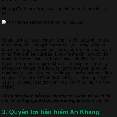
Những đặc điểm nổi trội của sản phẩm “An Khang Hạnh
Phúc”
Chúng ta thường coi trọng những thứ bề ngoài và mơ ước
đến những điều không thể với tới được nhưng lại ít quan
tâm đến những điều gần gũi, những người thân yêu quanh
mình. Trách nhiệm của bạn là lúc cha mẹ cần, bạn có tiền
trong túi. Lúc con cái cần, bạn có tài chính để chăm lo. Lúc
bạn cần sự giúp đỡ, người khác muốn giúp một tay cũng
không thành muối bỏ biển. Đời người đừng để lúc có tuổi
ngoảnh đầu nhìn lại, ngoại trừ lãng phí thời gian bạn chẳng
có gì cả. Có một nơi để về đó là NHÀ, có những người để
YÊU THƯƠNG đó là gia đình, có được cả hai đó là HẠNH
PHÚC.
Hãy luôn nỗ lực mỗi ngày không chỉ vì bạn mà vì có thể
bảo vệ những người bạn yêu thương khi rủi ro xảy tới
3. Quyền lợi bảo hiểm An Khang