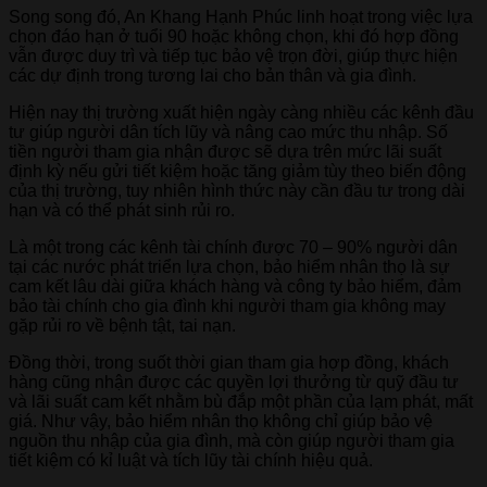
Song song đó, An Khang Hạnh Phúc linh hoạt trong việc lựa
chọn đáo hạn ở tuổi 90 hoặc không chọn, khi đó hợp đồng
vẫn được duy trì và tiếp tục bảo vệ trọn đời, giúp thực hiện
các dự định trong tương lai cho bản thân và gia đình.
Hiện nay thị trường xuất hiện ngày càng nhiều các kênh đầu
tư giúp người dân tích lũy và nâng cao mức thu nhập. Số
tiền người tham gia nhận được sẽ dựa trên mức lãi suất
định kỳ nếu gửi tiết kiệm hoặc tăng giảm tùy theo biến động
của thị trường, tuy nhiên hình thức này cần đầu tư trong dài
hạn và có thể phát sinh rủi ro.
Là một trong các kênh tài chính được 70 – 90% người dân
tại các nước phát triển lựa chọn, bảo hiểm nhân thọ là sự
cam kết lâu dài giữa khách hàng và công ty bảo hiểm, đảm
bảo tài chính cho gia đình khi người tham gia không may
gặp rủi ro về bệnh tật, tai nạn.
Đồng thời, trong suốt thời gian tham gia hợp đồng, khách
hàng cũng nhận được các quyền lợi thưởng từ quỹ đầu tư
và lãi suất cam kết nhằm bù đắp một phần của lạm phát, mất
giá. Như vậy, bảo hiểm nhân thọ không chỉ giúp bảo vệ
nguồn thu nhập của gia đình, mà còn giúp người tham gia
tiết kiệm có kỉ luật và tích lũy tài chính hiệu quả.