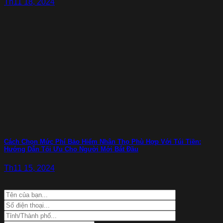
Th11 18, 2024
Cách Chọn Mức Phí Bảo Hiểm Nhân Thọ Phù Hợp Với Túi Tiền:
Hướng Dẫn Tối Ưu Cho Người Mới Bắt Đầu
Th11 15, 2024