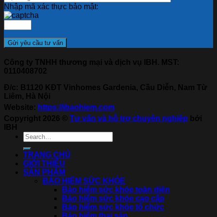
Nhập mã xác thực bảo mật:
Công ty TNHH thương mại và dịch vụ IBH. MST:
0110408702
Đ/c: B1120 KĐT Vinhomes Gardenia, Cầu Diễn, Nam Từ
Liêm, Hà Nội
Website:
https://ibaohiem.com
Copyright 2026 ©
Tư vấn và hỗ trợ chuyên nghiệp
bởi
IBH
TRANG CHỦ
GIỚI THIỆU
SẢN PHẨM
BẢO HIỂM SỨC KHỎE
Bảo hiểm sức khỏe toàn diện
Bảo hiểm sức khỏe cao cấp
Bảo hiểm sức khỏe tổ chức
Bảo hiểm thai sản