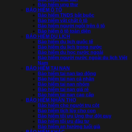
Bảo hiểm ung thư
BẢO HIỂM Ô TÔ
Bảo hiểm TNDS bắt buộc
Bảo hiểm vật chất ô tô
Bảo hiểm người ngồi trên ô tô
Bảo hiểm ô tô toàn diện
BẢO HIỂM DU LỊCH
Bảo hiểm du lịch quốc tế
Bảo hiểm du lịch trong nước
Bảo hiểm du học nước ngoài
Bảo hiểm người nước ngoài du lịch Việt
Nam
BẢO HIỂM TAI NẠN
Bảo hiểm tai nạn lao động
Bảo hiểm tai nạn cá nhân
Bảo hiểm tai nạn nhóm
Bảo hiểm tai nạn giá rẻ
Bảo hiểm tai nạn cao cấp
BẢO HIỂM NHÂN THỌ
Bảo hiểm cho người trụ cột
Bảo hiểm tích lũy cho con
Bảo hiểm tối ưu Ung thư đột quỵ
Bảo hiểm tối ưu đầu tư
Bảo hiểm an hưởng tuổi già
BẢO HIỂM KHÁC