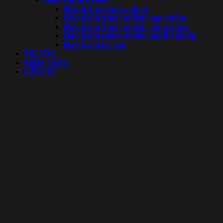
Bảo hiểm nhà tư nhân
Bảo hiểm trách nhiệm sản phẩm
Bảo hiểm trách nhiệm công cộng
Bảo hiểm trách nhiệm nghề nghiệp
Bảo hiểm tài sản
TIN TỨC
KIẾN THỨC
LIÊN HỆ