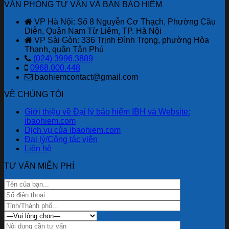
VĂN PHÒNG TƯ VẤN VÀ BÁN BẢO HIỂM
Ninh
Việt
khách
hiểm
Mạng
hàng
Bảo
VP Hà Nội: Số 8 Nguyễn Cơ Thạch, Phường Cầu
–
với
Việt
Diễn, Quận Nam Từ Liêm, TP. Hà Nội
“Lá
ưu
mới
VP Sài Gòn: 336 Trịnh Đình Trọng, phường Hòa
Chắn
đãi
nhất
Thạnh, quận Tân Phú
Số”
lên
(024) 3996.3889
Trong
đến
0968.000.448
Thời
2,6
baohiemcontact@gmail.com
Đại
tỷ
Lừa
đồng
VỀ CHÚNG TÔI
Đảo
nhân
Công
dịp
Giới thiệu về Đại lý bảo hiểm IBH và Website:
Nghệ
80
ibaohiem.com
Cao
năm
Dịch vụ của ibaohiem.com
quốc
Đại lý/Cộng tác viên
khánh.
Liên hệ
TƯ VẤN MIỄN PHÍ