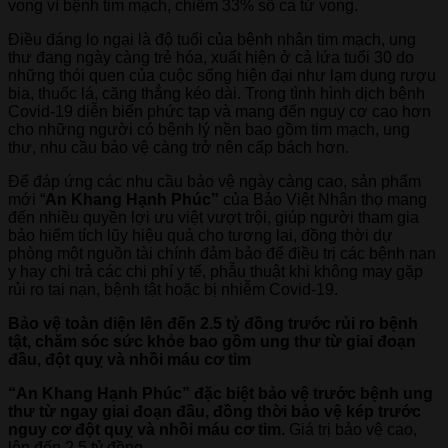
vong vì bệnh tim mạch, chiếm 33% số ca tử vong.
Điều đáng lo ngại là độ tuổi của bệnh nhân tim mạch, ung
thư đang ngày càng trẻ hóa, xuất hiện ở cả lứa tuổi 30 do
những thói quen của cuộc sống hiện đại như lạm dụng rượu
bia, thuốc lá, căng thẳng kéo dài. Trong tình hình dịch bệnh
Covid-19 diễn biến phức tạp và mang đến nguy cơ cao hơn
cho những người có bệnh lý nền bao gồm tim mạch, ung
thư, nhu cầu bảo vệ càng trở nên cấp bách hơn.
Để đáp ứng các nhu cầu bảo vệ ngày càng cao, sản phẩm
mới “
An Khang Hạnh Phúc”
của Bảo Việt Nhân thọ mang
đến nhiều quyền lợi ưu việt vượt trội, giúp người tham gia
bảo hiểm tích lũy hiệu quả cho tương lai, đồng thời dự
phòng một nguồn tài chính đảm bảo để điều trị các bệnh nan
y hay chi trả các chi phí y tế, phẫu thuật khi không may gặp
rủi ro tai nạn, bệnh tật hoặc bị nhiễm Covid-19.
Bảo vệ toàn diện lên đến 2.5 tỷ đồng trước rủi ro bệnh
tật, chăm sóc sức khỏe bao gồm ung thư từ giai đoạn
đầu, đột quỵ và nhồi máu cơ tim
“An Khang Hạnh Phúc” đặc biệt
bảo vệ trước bệnh ung
thư từ ngay giai đoạn đầu, đồng thời bảo vệ kép trước
nguy cơ đột quỵ và nhồi máu cơ tim.
Giá trị bảo vệ cao,
lên đến 2.5 tỷ đồng.