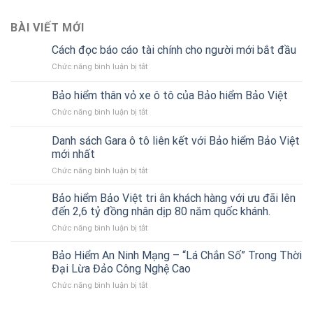
BÀI VIẾT MỚI
Cách đọc báo cáo tài chính cho người mới bắt đầu
ở
Chức năng bình luận bị tắt
Cách
đọc
Bảo hiểm thân vỏ xe ô tô của Bảo hiểm Bảo Việt
báo
ở
Chức năng bình luận bị tắt
cáo
Bảo
tài
hiểm
chính
Danh sách Gara ô tô liên kết với Bảo hiểm Bảo Việt
thân
cho
mới nhất
vỏ
người
ở
Chức năng bình luận bị tắt
xe
mới
Danh
ô
bắt
sách
tô
Bảo hiểm Bảo Việt tri ân khách hàng với ưu đãi lên
đầu
Gara
của
đến 2,6 tỷ đồng nhân dịp 80 năm quốc khánh.
ô
Bảo
ở
Chức năng bình luận bị tắt
tô
hiểm
Bảo
liên
Bảo
hiểm
Bảo Hiểm An Ninh Mạng – “Lá Chắn Số” Trong Thời
kết
Việt
Bảo
với
Đại Lừa Đảo Công Nghệ Cao
Việt
Bảo
ở
Chức năng bình luận bị tắt
tri
hiểm
Bảo
ân
Bảo
Hiểm
khách
Việt