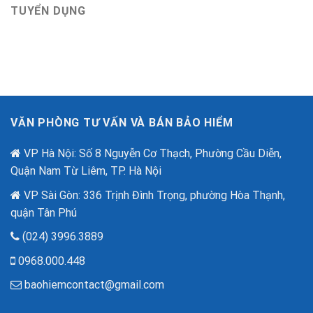
An
TUYỂN DỤNG
hàng
mới
Ninh
với
nhất
Mạng
ưu
–
đãi
“Lá
lên
Chắn
đến
Số”
2,6
Trong
tỷ
Thời
đồng
Đại
nhân
VĂN PHÒNG TƯ VẤN VÀ BÁN BẢO HIỂM
Lừa
dịp
Đảo
80
Công
VP Hà Nội: Số 8 Nguyễn Cơ Thạch, Phường Cầu Diễn,
năm
Nghệ
quốc
Quận Nam Từ Liêm, TP. Hà Nội
Cao
khánh.
VP Sài Gòn: 336 Trịnh Đình Trọng, phường Hòa Thạnh,
quận Tân Phú
(024) 3996.3889
0968.000.448
baohiemcontact@gmail.com