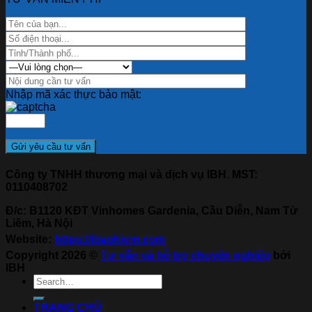
Nhập mã xác thực bảo mật:
Công ty TNHH thương mại và dịch vụ IBH. MST:
0110408702
Đ/c: B1120 KĐT Vinhomes Gardenia, Cầu Diễn, Nam Từ
Liêm, Hà Nội
Website:
https://ibaohiem.com
Copyright 2026 ©
Tư vấn và hỗ trợ chuyên nghiệp
bởi
IBH
TRANG CHỦ