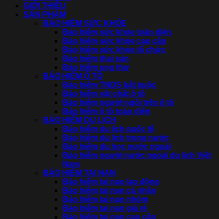
GIỚI THIỆU
SẢN PHẨM
BẢO HIỂM SỨC KHỎE
Bảo hiểm sức khỏe toàn diện
Bảo hiểm sức khỏe cao cấp
Bảo hiểm sức khỏe tổ chức
Bảo hiểm thai sản
Bảo hiểm ung thư
BẢO HIỂM Ô TÔ
Bảo hiểm TNDS bắt buộc
Bảo hiểm vật chất ô tô
Bảo hiểm người ngồi trên ô tô
Bảo hiểm ô tô toàn diện
BẢO HIỂM DU LỊCH
Bảo hiểm du lịch quốc tế
Bảo hiểm du lịch trong nước
Bảo hiểm du học nước ngoài
Bảo hiểm người nước ngoài du lịch Việt
Nam
BẢO HIỂM TAI NẠN
Bảo hiểm tai nạn lao động
Bảo hiểm tai nạn cá nhân
Bảo hiểm tai nạn nhóm
Bảo hiểm tai nạn giá rẻ
Bảo hiểm tai nạn cao cấp