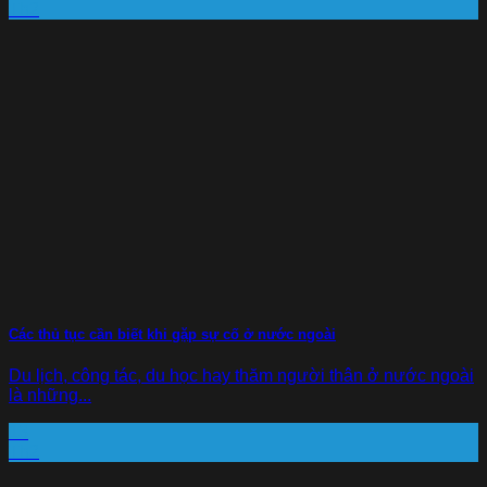
Th2
Các thủ tục cần biết khi gặp sự cố ở nước ngoài
Du lịch, công tác, du học hay thăm người thân ở nước ngoài
là những...
13
Th2