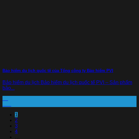
Bảo hiểm du lịch quốc tế của Tổng công ty Bảo hiểm PVI
Bảo hiểm du lịch Bảo hiểm du lịch quốc tế PVI – Sản phẩm
bảo...
28
Th7
1
2
3
4
…