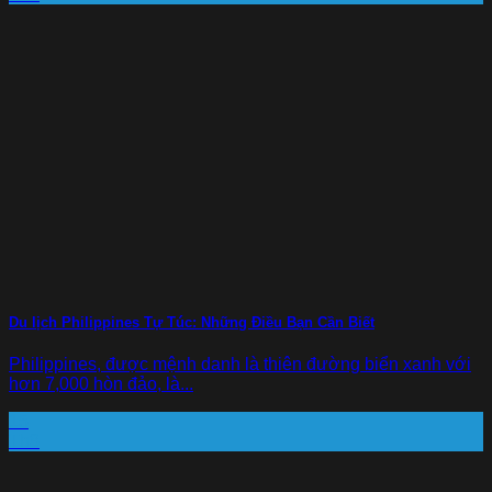
Du lịch Philippines Tự Túc: Những Điều Bạn Cần Biết
Philippines, được mệnh danh là thiên đường biển xanh với
hơn 7,000 hòn đảo, là...
15
Th8