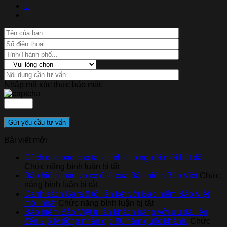
6
Nhập mã xác thực bảo mật:
Bài viết mới
Cách đọc báo cáo tài chính cho người mới bắt đầu
ở
Chức năng bình luận bị tắt
Cách
Bảo hiểm thân vỏ xe ô tô của Bảo hiểm Bảo Việt
Chức
ở
đọc
năng bình luận bị tắt
Bảo
báo
Danh sách Gara ô tô liên kết với Bảo hiểm Bảo Việt
hiểm
cáo
ở
mới nhất
Chức năng bình luận bị tắt
thân
tài
Danh
Bảo hiểm Bảo Việt tri ân khách hàng với ưu đãi lên
vỏ
chính
sách
đến 2,6 tỷ đồng nhân dịp 80 năm quốc khánh.
Chức