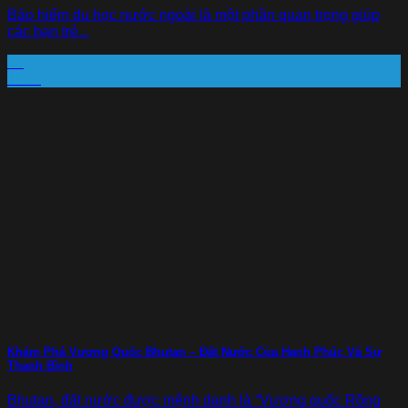
Bảo hiểm du học nước ngoài là một phần quan trọng giúp
các bạn trẻ...
30
Th10
Khám Phá Vương Quốc Bhutan – Đất Nước Của Hạnh Phúc Và Sự
Thanh Bình
Bhutan, đất nước được mệnh danh là “Vương quốc Rồng