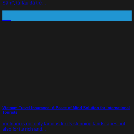
Sấm”, từ lâu đã trở...
05
Th9
Vietnam Travel Insurance: A Peace of Mind Solution for International
Tourists
Vietnam is not only famous for its stunning landscapes but
also for its rich and...