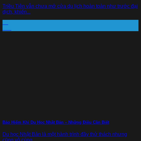
Triều Tiên vẫn chưa mở cửa du lịch hoàn toàn như trước đại
dịch, khiến...
04
Th3
Bảo Hiểm Khi Du Học Nhật Bản – Những Điều Cần Biết
Du học Nhật Bản là một hành trình đầy thử thách nhưng
cũng vô cùng...