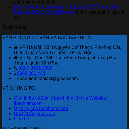
xe
ở
cho
Gara
năng bình luận bị tắt
ô
Bảo
người
ô
Bảo Hiểm An Ninh Mạng – “Lá Chắn Số” Trong Thời
tô
hiểm
mới
tô
Đại Lừa Đảo Công Nghệ Cao
Chức năng bình luận bị
ở
của
Bảo
bắt
liên
tắt
Bảo
Bảo
Việt
đầu
kết
Tuyển dụng
Hiểm
hiểm
tri
với
An
Bảo
ân
Bảo
VĂN PHÒNG TƯ VẤN VÀ BÁN BẢO HIỂM
Ninh
Việt
khách
hiểm
Mạng
hàng
Bảo
VP Hà Nội: Số 8 Nguyễn Cơ Thạch, Phường Cầu
–
với
Việt
Diễn, Quận Nam Từ Liêm, TP. Hà Nội
“Lá
ưu
mới
VP Sài Gòn: 336 Trịnh Đình Trọng, phường Hòa
Chắn
đãi
nhất
Thạnh, quận Tân Phú
Số”
lên
(024) 3996.3889
Trong
đến
0968.000.448
Thời
2,6
baohiemcontact@gmail.com
Đại
tỷ
Lừa
đồng
VỀ CHÚNG TÔI
Đảo
nhân
Công
dịp
Giới thiệu về Đại lý bảo hiểm IBH và Website:
Nghệ
80
ibaohiem.com
Cao
năm
Dịch vụ của ibaohiem.com
quốc
Đại lý/Cộng tác viên
khánh.
Liên hệ
TƯ VẤN MIỄN PHÍ