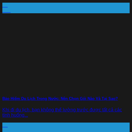
22
Th8
Bảo Hiểm Du Lịch Trong Nước: Nên Chọn Gói Nào Và Tại Sao?
Khi đi du lịch, bạn không thể lường trước được tất cả các
tình huống...
19
Th8