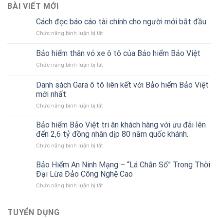
BÀI VIẾT MỚI
Cách đọc báo cáo tài chính cho người mới bắt đầu
ở
Chức năng bình luận bị tắt
Cách
đọc
Bảo hiểm thân vỏ xe ô tô của Bảo hiểm Bảo Việt
báo
ở
Chức năng bình luận bị tắt
cáo
Bảo
tài
hiểm
chính
Danh sách Gara ô tô liên kết với Bảo hiểm Bảo Việt
thân
cho
mới nhất
vỏ
người
ở
Chức năng bình luận bị tắt
xe
mới
Danh
ô
bắt
sách
tô
Bảo hiểm Bảo Việt tri ân khách hàng với ưu đãi lên
đầu
Gara
của
đến 2,6 tỷ đồng nhân dịp 80 năm quốc khánh.
ô
Bảo
ở
Chức năng bình luận bị tắt
tô
hiểm
Bảo
liên
Bảo
hiểm
Bảo Hiểm An Ninh Mạng – “Lá Chắn Số” Trong Thời
kết
Việt
Bảo
với
Đại Lừa Đảo Công Nghệ Cao
Việt
Bảo
ở
Chức năng bình luận bị tắt
tri
hiểm
Bảo
ân
Bảo
Hiểm
khách
Việt
An
TUYỂN DỤNG
hàng
mới