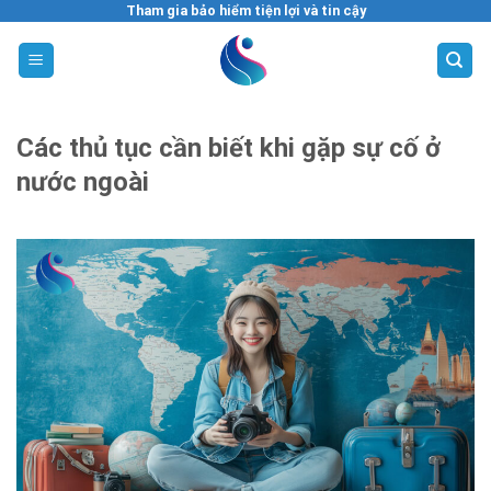
Skip
Tham gia bảo hiểm tiện lợi và tin cậy
to
content
Các thủ tục cần biết khi gặp sự cố ở
nước ngoài