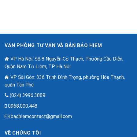
Ninh
với
nhất
Mạng
ưu
–
đãi
“Lá
lên
Chắn
đến
Số”
2,6
Trong
tỷ
Thời
đồng
Đại
nhân
VĂN PHÒNG TƯ VẤN VÀ BÁN BẢO HIỂM
Lừa
dịp
Đảo
80
Công
VP Hà Nội: Số 8 Nguyễn Cơ Thạch, Phường Cầu Diễn,
năm
Nghệ
quốc
Quận Nam Từ Liêm, TP. Hà Nội
Cao
khánh.
VP Sài Gòn: 336 Trịnh Đình Trọng, phường Hòa Thạnh,
quận Tân Phú
(024) 3996.3889
0968.000.448
baohiemcontact@gmail.com
VỀ CHÚNG TÔI