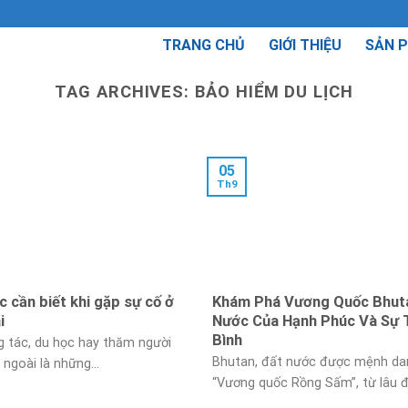
TRANG CHỦ
GIỚI THIỆU
SẢN 
TAG ARCHIVES:
BẢO HIỂM DU LỊCH
05
Th9
c cần biết khi gặp sự cố ở
Khám Phá Vương Quốc Bhuta
i
Nước Của Hạnh Phúc Và Sự 
Bình
ng tác, du học hay thăm người
Bhutan, đất nước được mệnh da
ngoài là những...
“Vương quốc Rồng Sấm”, từ lâu đã