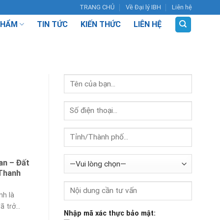
TRANG CHỦ
Về Đại lý IBH
Liên hệ
PHẨM
TIN TỨC
KIẾN THỨC
LIÊN HỆ
n – Đất
Thanh
nh là
 trở...
Nhập mã xác thực bảo mật: