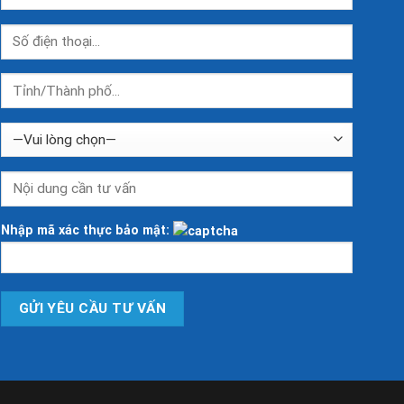
Công
quốc
Nghệ
khánh.
Cao
Nhập mã xác thực bảo mật: