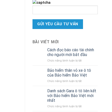
BÀI VIẾT MỚI
Cách đọc báo cáo tài chính
cho người mới bắt đầu
ở
Chức năng bình luận bị tắt
Cách
đọc
Bảo hiểm thân vỏ xe ô tô
báo
của Bảo hiểm Bảo Việt
cáo
ở
Chức năng bình luận bị tắt
tài
Bảo
chính
hiểm
Danh sách Gara ô tô liên kết
cho
thân
người
với Bảo hiểm Bảo Việt mới
vỏ
mới
nhất
xe
bắt
ở
Chức năng bình luận bị tắt
ô
đầu
Danh
tô