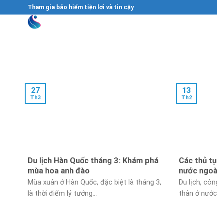
Skip
Tham gia bảo hiểm tiện lợi và tin cậy
to
content
27
13
Th3
Th2
Du lịch Hàn Quốc tháng 3: Khám phá
Các thủ tụ
mùa hoa anh đào
nước ngoà
Mùa xuân ở Hàn Quốc, đặc biệt là tháng 3,
Du lịch, cô
là thời điểm lý tưởng...
thân ở nước 