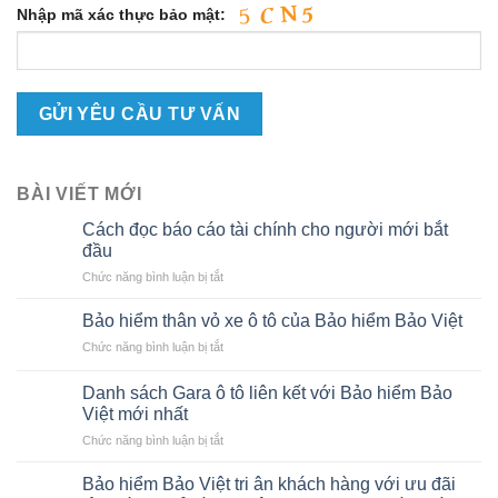
Nhập mã xác thực bảo mật:
BÀI VIẾT MỚI
Cách đọc báo cáo tài chính cho người mới bắt
đầu
ở
Chức năng bình luận bị tắt
Cách
đọc
Bảo hiểm thân vỏ xe ô tô của Bảo hiểm Bảo Việt
báo
ở
Chức năng bình luận bị tắt
cáo
Bảo
tài
hiểm
chính
Danh sách Gara ô tô liên kết với Bảo hiểm Bảo
thân
cho
Việt mới nhất
vỏ
người
ở
Chức năng bình luận bị tắt
xe
mới
Danh
ô
bắt
sách
tô
Bảo hiểm Bảo Việt tri ân khách hàng với ưu đãi
đầu
Gara
của