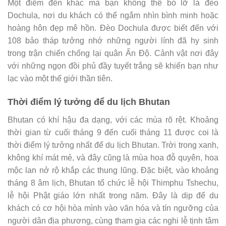
Một điểm đến khác mà bạn không thể bỏ lỡ là đèo
Dochula, nơi du khách có thể ngắm nhìn bình minh hoặc
hoàng hôn đẹp mê hồn. Đèo Dochula được biết đến với
108 bảo tháp tưởng nhớ những người lính đã hy sinh
trong trận chiến chống lại quân Ấn Độ. Cảnh vật nơi đây
với những ngọn đồi phủ đầy tuyết trắng sẽ khiến bạn như
lạc vào một thế giới thần tiên.
Thời điểm lý tưởng để du lịch Bhutan
Bhutan có khí hậu đa dạng, với các mùa rõ rệt. Khoảng
thời gian từ cuối tháng 9 đến cuối tháng 11 được coi là
thời điểm lý tưởng nhất để du lịch Bhutan. Trời trong xanh,
không khí mát mẻ, và đây cũng là mùa hoa đỗ quyên, hoa
mộc lan nở rộ khắp các thung lũng. Đặc biệt, vào khoảng
tháng 8 âm lịch, Bhutan tổ chức lễ hội Thimphu Tshechu,
lễ hội Phật giáo lớn nhất trong năm. Đây là dịp để du
khách có cơ hội hòa mình vào văn hóa và tín ngưỡng của
người dân địa phương, cùng tham gia các nghi lễ tịnh tâm