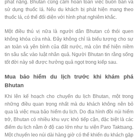
phạt nặng. Bhutan cũng cấm hoàn toàn việc buôn bán và
sử dụng thuốc lá. Nếu du khách bị phát hiện mang theo
thuốc lá, có thể đối diện với hình phạt nghiêm khắc.
Một điều thú vị nữa là người dân Bhutan có thói quen
không khóa cửa nhà. Đây không chỉ là biểu tượng cho sự
an toàn và yên bình của đất nước, mà còn thể hiện niềm
tin sâu sắc vào luật nhân quả. Người Bhutan tin rằng sống
tốt đời này sẽ được hưởng quả ngọt trong kiếp sau.
Mua bảo hiểm du lịch trước khi khám phá
Bhutan
Khi lên kế hoạch cho chuyến du lịch Bhutan, một trong
những điều quan trọng nhất mà du khách không nên bỏ
qua là việc mua bảo hiểm du lịch. Do địa hình đồi núi hiểm
trở, Bhutan có nhiều khu vực khó tiếp cận, đặc biệt là các
điểm du lịch nằm ở độ cao lớn như tu viện Paro Taktsang.
Một chuyến leo núi dài hàng giờ có thể khiến du khách gặp