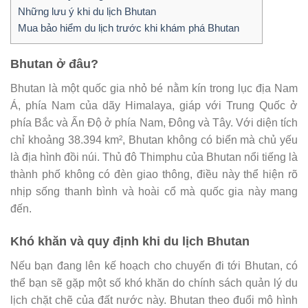
Những lưu ý khi du lịch Bhutan
Mua bảo hiểm du lịch trước khi khám phá Bhutan
Bhutan ở đâu?
Bhutan là một quốc gia nhỏ bé nằm kín trong lục địa Nam
Á, phía Nam của dãy Himalaya, giáp với Trung Quốc ở
phía Bắc và Ấn Độ ở phía Nam, Đông và Tây. Với diện tích
chỉ khoảng 38.394 km², Bhutan không có biển mà chủ yếu
là địa hình đồi núi. Thủ đô Thimphu của Bhutan nổi tiếng là
thành phố không có đèn giao thông, điều này thể hiện rõ
nhịp sống thanh bình và hoài cổ mà quốc gia này mang
đến.
Khó khăn và quy định khi du lịch Bhutan
Nếu bạn đang lên kế hoạch cho chuyến đi tới Bhutan, có
thể bạn sẽ gặp một số khó khăn do chính sách quản lý du
lịch chặt chẽ của đất nước này. Bhutan theo đuổi mô hình