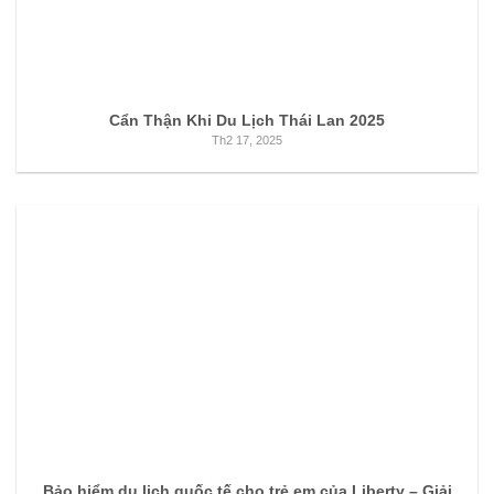
Cẩn Thận Khi Du Lịch Thái Lan 2025
Th2 17, 2025
Bảo hiểm du lịch quốc tế cho trẻ em của Liberty – Giải