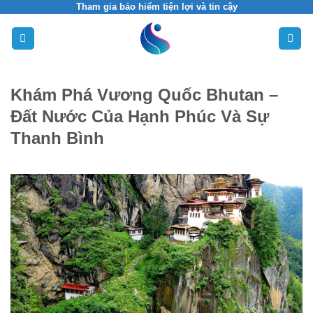
Skip
Tham gia bảo hiểm tiện lợi và tin cậy
to
content
Khám Phá Vương Quốc Bhutan –
Đất Nước Của Hạnh Phúc Và Sự
Thanh Bình