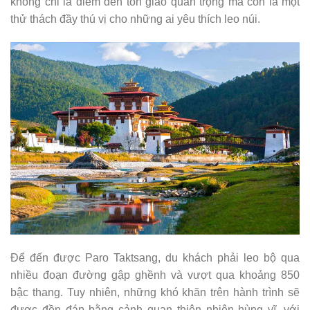
không chỉ là điểm đến tôn giáo quan trọng mà còn là một
thử thách đầy thú vị cho những ai yêu thích leo núi.
Để đến được Paro Taktsang, du khách phải leo bộ qua
nhiều đoạn đường gập ghềnh và vượt qua khoảng 850
bậc thang. Tuy nhiên, những khó khăn trên hành trình sẽ
được đền đáp bằng cảnh quan thiên nhiên hùng vĩ, với