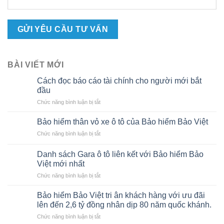
BÀI VIẾT MỚI
Cách đọc báo cáo tài chính cho người mới bắt
đầu
ở
Chức năng bình luận bị tắt
Cách
đọc
Bảo hiểm thân vỏ xe ô tô của Bảo hiểm Bảo Việt
báo
ở
Chức năng bình luận bị tắt
cáo
Bảo
tài
hiểm
chính
Danh sách Gara ô tô liên kết với Bảo hiểm Bảo
thân
cho
Việt mới nhất
vỏ
người
ở
Chức năng bình luận bị tắt
xe
mới
Danh
ô
bắt
sách
tô
Bảo hiểm Bảo Việt tri ân khách hàng với ưu đãi
đầu
Gara
của
lên đến 2,6 tỷ đồng nhân dịp 80 năm quốc khánh.
ô
Bảo
ở
Chức năng bình luận bị tắt
tô
hiểm