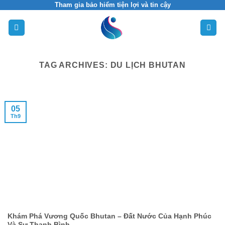
Skip
Tham gia bảo hiểm tiện lợi và tin cậy
to
content
TAG ARCHIVES:
DU LỊCH BHUTAN
05
Th9
Khám Phá Vương Quốc Bhutan – Đất Nước Của Hạnh Phúc
Và Sự Thanh Bình