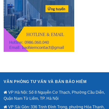
VĂN PHÒNG TƯ VẤN VÀ BÁN BẢO HIỂM
VP Hà Nội: Số 8 Nguyễn Cơ Thạch, Phường Cầu Diễn,
Quận Nam Từ Liêm, TP. Hà Nội
VP Sài Gòn: 336 Trịnh Đình Trọng, phường Hòa Thạnh,