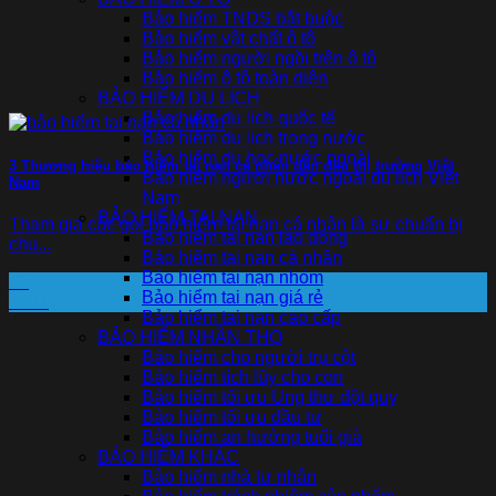
Bảo hiểm TNDS bắt buộc
Bảo hiểm vật chất ô tô
Bảo hiểm người ngồi trên ô tô
Bảo hiểm ô tô toàn diện
BẢO HIỂM DU LỊCH
Bảo hiểm du lịch quốc tế
Bảo hiểm du lịch trong nước
Bảo hiểm du học nước ngoài
3 Thương hiệu bảo hiểm tai nạn cá nhân dẫn đầu thị trường Việt
Bảo hiểm người nước ngoài du lịch Việt
Nam
Nam
BẢO HIỂM TAI NẠN
Tham gia các gói bảo hiểm tai nạn cá nhân là sự chuẩn bị
Bảo hiểm tai nạn lao động
chu...
Bảo hiểm tai nạn cá nhân
Bảo hiểm tai nạn nhóm
22
Bảo hiểm tai nạn giá rẻ
Th11
Bảo hiểm tai nạn cao cấp
BẢO HIỂM NHÂN THỌ
Bảo hiểm cho người trụ cột
Bảo hiểm tích lũy cho con
Bảo hiểm tối ưu Ung thư đột quỵ
Bảo hiểm tối ưu đầu tư
Bảo hiểm an hưởng tuổi già
BẢO HIỂM KHÁC
Bảo hiểm nhà tư nhân