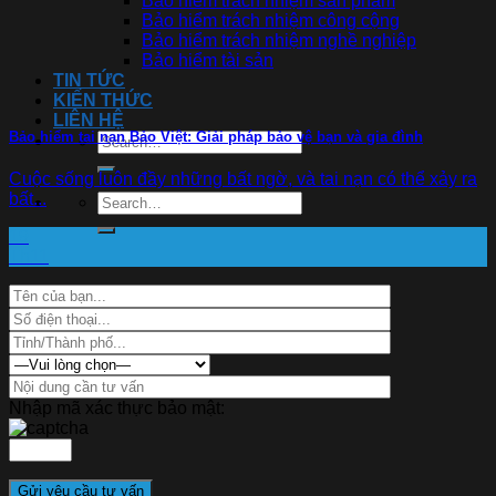
Bảo hiểm trách nhiệm sản phẩm
Bảo hiểm trách nhiệm công cộng
Bảo hiểm trách nhiệm nghề nghiệp
Bảo hiểm tài sản
TIN TỨC
KIẾN THỨC
LIÊN HỆ
Bảo hiểm tai nạn Bảo Việt: Giải pháp bảo vệ bạn và gia đình
Cuộc sống luôn đầy những bất ngờ, và tai nạn có thể xảy ra
bất...
19
Th11
Nhập mã xác thực bảo mật: