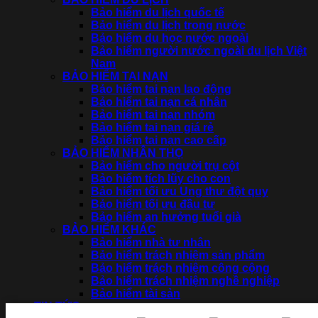
Bảo hiểm du lịch quốc tế
Bảo hiểm du lịch trong nước
Bảo hiểm du học nước ngoài
Bảo hiểm người nước ngoài du lịch Việt
Nam
BẢO HIỂM TAI NẠN
Bảo hiểm tai nạn lao động
Bảo hiểm tai nạn cá nhân
Bảo hiểm tai nạn nhóm
Bảo hiểm tai nạn giá rẻ
Bảo hiểm tai nạn cao cấp
BẢO HIỂM NHÂN THỌ
Bảo hiểm cho người trụ cột
Bảo hiểm tích lũy cho con
Bảo hiểm tối ưu Ung thư đột quỵ
Bảo hiểm tối ưu đầu tư
Bảo hiểm an hưởng tuổi già
BẢO HIỂM KHÁC
Bảo hiểm nhà tư nhân
Bảo hiểm trách nhiệm sản phẩm
Bảo hiểm trách nhiệm công cộng
Bảo hiểm trách nhiệm nghề nghiệp
Bảo hiểm tài sản
TIN TỨC