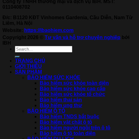
Công ty TNHH thương mại và dịch vụ IBH. MST:
0110408702
Đ/c: B1120 KĐT Vinhomes Gardenia, Cầu Diễn, Nam Từ
Liêm, Hà Nội
Website:
https://ibaohiem.com
Copyright 2026 ©
Tư vấn và hỗ trợ chuyên nghiệp
bởi
IBH
TRANG CHỦ
GIỚI THIỆU
SẢN PHẨM
BẢO HIỂM SỨC KHỎE
Bảo hiểm sức khỏe toàn diện
Bảo hiểm sức khỏe cao cấp
Bảo hiểm sức khỏe tổ chức
Bảo hiểm thai sản
Bảo hiểm ung thư
BẢO HIỂM Ô TÔ
Bảo hiểm TNDS bắt buộc
Bảo hiểm vật chất ô tô
Bảo hiểm người ngồi trên ô tô
Bảo hiểm ô tô toàn diện
BẢO HIỂM DU LỊCH