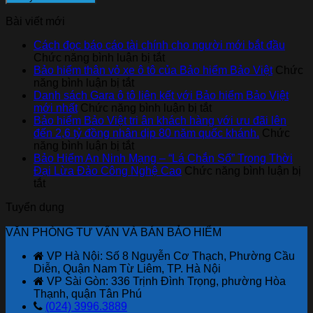
Bài viết mới
Cách đọc báo cáo tài chính cho người mới bắt đầu
ở
Chức năng bình luận bị tắt
Cách
Bảo hiểm thân vỏ xe ô tô của Bảo hiểm Bảo Việt
Chức
ở
đọc
năng bình luận bị tắt
Bảo
báo
Danh sách Gara ô tô liên kết với Bảo hiểm Bảo Việt
hiểm
cáo
ở
mới nhất
Chức năng bình luận bị tắt
thân
tài
Danh
Bảo hiểm Bảo Việt tri ân khách hàng với ưu đãi lên
vỏ
chính
sách
đến 2,6 tỷ đồng nhân dịp 80 năm quốc khánh.
Chức
xe
ở
cho
Gara
năng bình luận bị tắt
ô
Bảo
người
ô
Bảo Hiểm An Ninh Mạng – “Lá Chắn Số” Trong Thời
tô
hiểm
mới
tô
Đại Lừa Đảo Công Nghệ Cao
Chức năng bình luận bị
ở
của
Bảo
bắt
liên
tắt
Bảo
Bảo
Việt
đầu
kết
Tuyển dụng
Hiểm
hiểm
tri
với
An
Bảo
ân
Bảo
VĂN PHÒNG TƯ VẤN VÀ BÁN BẢO HIỂM
Ninh
Việt
khách
hiểm
Mạng
hàng
Bảo
VP Hà Nội: Số 8 Nguyễn Cơ Thạch, Phường Cầu
–
với
Việt
Diễn, Quận Nam Từ Liêm, TP. Hà Nội
“Lá
ưu
mới
VP Sài Gòn: 336 Trịnh Đình Trọng, phường Hòa
Chắn
đãi
nhất
Thạnh, quận Tân Phú
Số”
lên
(024) 3996.3889
Trong
đến