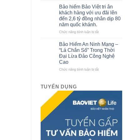
sách
của
Bảo hiểm Bảo Việt tri ân
Gara
Bảo
khách hàng với ưu đãi lên
ô
hiểm
đến 2,6 tỷ đồng nhân dịp 80
tô
Bảo
năm quốc khánh.
liên
Việt
kết
ở
Chức năng bình luận bị tắt
với
Bảo
Bảo
hiểm
Bảo Hiểm An Ninh Mạng –
hiểm
Bảo
“Lá Chắn Số” Trong Thời
Bảo
Việt
Đại Lừa Đảo Công Nghệ
Việt
tri
Cao
mới
ân
nhất
khách
ở
Chức năng bình luận bị tắt
hàng
Bảo
với
Hiểm
ưu
An
TUYỂN DỤNG
đãi
Ninh
lên
Mạng
đến
–
2,6
“Lá
tỷ
Chắn
đồng
Số”
nhân
Trong
dịp
Thời
80
Đại
năm
Lừa