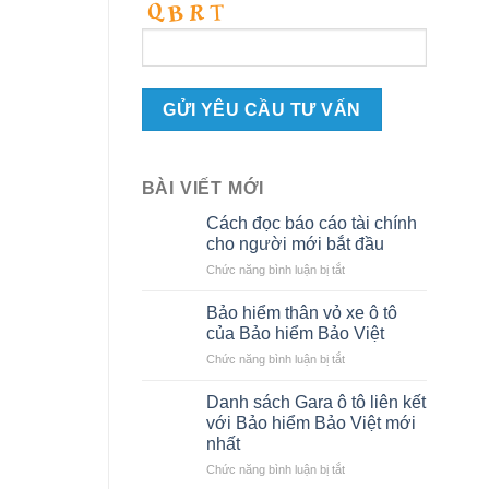
BÀI VIẾT MỚI
Cách đọc báo cáo tài chính
cho người mới bắt đầu
ở
Chức năng bình luận bị tắt
Cách
đọc
Bảo hiểm thân vỏ xe ô tô
báo
của Bảo hiểm Bảo Việt
cáo
ở
Chức năng bình luận bị tắt
tài
Bảo
chính
hiểm
cho
Danh sách Gara ô tô liên kết
thân
người
với Bảo hiểm Bảo Việt mới
vỏ
mới
nhất
xe
bắt
ở
Chức năng bình luận bị tắt
ô
đầu
Danh
tô