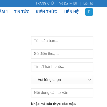
TRANG CHỦ
Về Đại lý IBH
Liên hệ
ẨM
TIN TỨC
KIẾN THỨC
LIÊN HỆ
Nhập mã xác thực bảo mật: