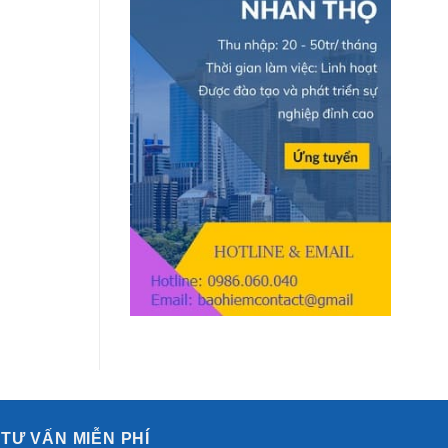
quốc
Đảo
khánh.
Công
Nghệ
Cao
TƯ VẤN MIỄN PHÍ