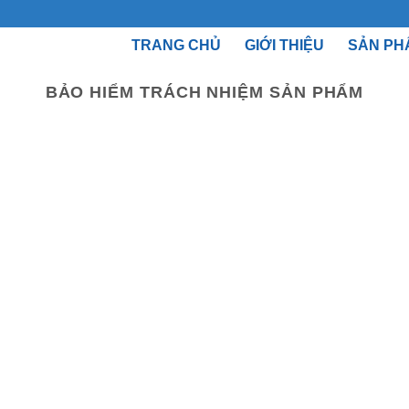
TRANG CHỦ
GIỚI THIỆU
SẢN PH
BẢO HIỂM TRÁCH NHIỆM SẢN PHẨM