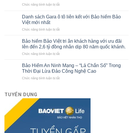
báo
ở
Chức năng bình luận bị tắt
cáo
Bảo
tài
hiểm
chính
Danh sách Gara ô tô liên kết với Bảo hiểm Bảo
thân
cho
Việt mới nhất
vỏ
người
ở
Chức năng bình luận bị tắt
xe
mới
Danh
ô
bắt
sách
tô
Bảo hiểm Bảo Việt tri ân khách hàng với ưu đãi
đầu
Gara
của
lên đến 2,6 tỷ đồng nhân dịp 80 năm quốc khánh.
ô
Bảo
ở
Chức năng bình luận bị tắt
tô
hiểm
Bảo
liên
Bảo
hiểm
kết
Bảo Hiểm An Ninh Mạng – “Lá Chắn Số” Trong
Việt
Bảo
với
Thời Đại Lừa Đảo Công Nghệ Cao
Việt
Bảo
ở
Chức năng bình luận bị tắt
tri
hiểm
Bảo
ân
Bảo
Hiểm
khách
Việt
An
TUYỂN DỤNG
hàng
mới
Ninh
với
nhất
Mạng
ưu
–
đãi
“Lá
lên
Chắn
đến
Số”
2,6
Trong
tỷ