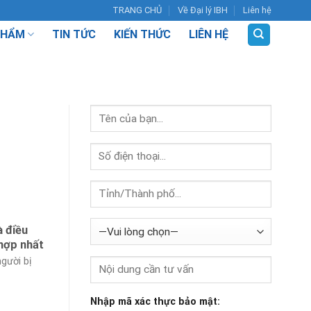
TRANG CHỦ
Về Đại lý IBH
Liên hệ
PHẨM
TIN TỨC
KIẾN THỨC
LIÊN HỆ
à điều
 hợp nhất
người bị
Nhập mã xác thực bảo mật: