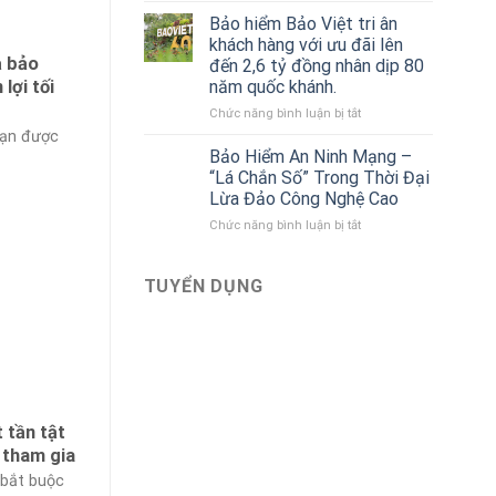
sách
của
Bảo hiểm Bảo Việt tri ân
Gara
Bảo
khách hàng với ưu đãi lên
ô
hiểm
ả bảo
đến 2,6 tỷ đồng nhân dịp 80
tô
Bảo
năm quốc khánh.
lợi tối
liên
Việt
kết
ở
Chức năng bình luận bị tắt
với
Bảo
nạn được
Bảo
hiểm
Bảo Hiểm An Ninh Mạng –
hiểm
Bảo
“Lá Chắn Số” Trong Thời Đại
Bảo
Việt
Lừa Đảo Công Nghệ Cao
Việt
tri
mới
ở
Chức năng bình luận bị tắt
ân
nhất
Bảo
khách
Hiểm
hàng
An
với
TUYỂN DỤNG
Ninh
ưu
Mạng
đãi
–
lên
“Lá
đến
Chắn
2,6
Số”
tỷ
Trong
đồng
 tần tật
Thời
nhân
Đại
dịp
i tham gia
Lừa
80
 bắt buộc
Đảo
năm