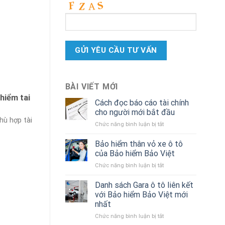
BÀI VIẾT MỚI
 hiểm tai
Cách đọc báo cáo tài chính
cho người mới bắt đầu
hù hợp tài
ở
Chức năng bình luận bị tắt
Cách
đọc
Bảo hiểm thân vỏ xe ô tô
báo
của Bảo hiểm Bảo Việt
cáo
ở
Chức năng bình luận bị tắt
tài
Bảo
chính
hiểm
Danh sách Gara ô tô liên kết
cho
thân
người
với Bảo hiểm Bảo Việt mới
vỏ
mới
nhất
xe
bắt
ở
Chức năng bình luận bị tắt
ô
đầu
Danh
tô