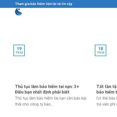
Skip
Tham gia bảo hiểm tiện lợi và tin cậy
to
content
19
18
Th12
Th12
Thủ tục làm bảo hiểm tai nạn: 3+
Tất tần tậ
Điều bạn nhất định phải biết
bảo hiểm t
Thủ tục làm bảo hiểm tai nạn cần báo kịp
Có thẻ bảo 
thời cho công ty bảo...
trả viện phí 