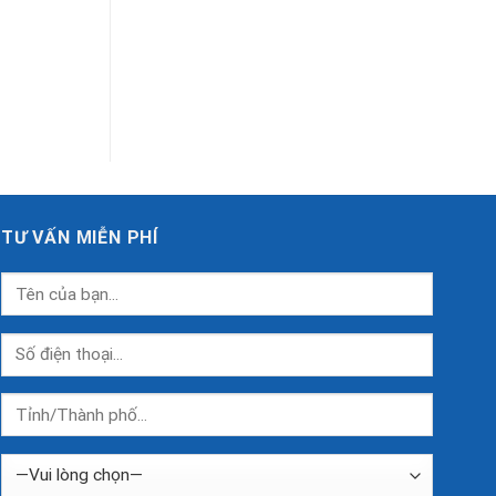
Công
quốc
Nghệ
khánh.
Cao
TƯ VẤN MIỄN PHÍ