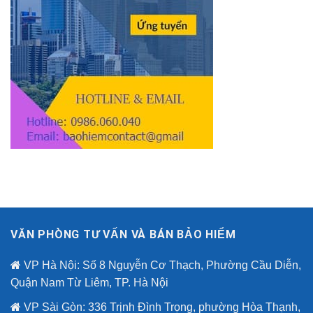
VĂN PHÒNG TƯ VẤN VÀ BÁN BẢO HIỂM
VP Hà Nội: Số 8 Nguyễn Cơ Thạch, Phường Cầu Diễn,
Quận Nam Từ Liêm, TP. Hà Nội
VP Sài Gòn: 336 Trịnh Đình Trọng, phường Hòa Thạnh,