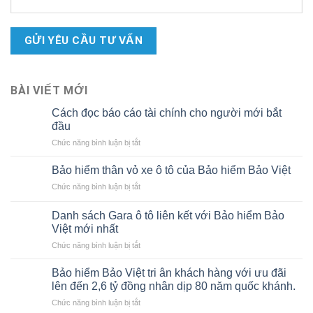
BÀI VIẾT MỚI
Cách đọc báo cáo tài chính cho người mới bắt
đầu
ở
Chức năng bình luận bị tắt
Cách
đọc
Bảo hiểm thân vỏ xe ô tô của Bảo hiểm Bảo Việt
báo
ở
Chức năng bình luận bị tắt
cáo
Bảo
tài
hiểm
chính
Danh sách Gara ô tô liên kết với Bảo hiểm Bảo
thân
cho
Việt mới nhất
vỏ
người
ở
Chức năng bình luận bị tắt
xe
mới
Danh
ô
bắt
sách
tô
Bảo hiểm Bảo Việt tri ân khách hàng với ưu đãi
đầu
Gara
của
lên đến 2,6 tỷ đồng nhân dịp 80 năm quốc khánh.
ô
Bảo
ở
Chức năng bình luận bị tắt
tô
hiểm