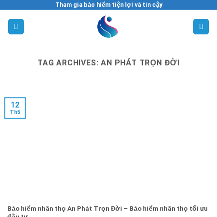
Tham gia bảo hiểm tiện lợi và tin cậy
Skip
to
content
TAG ARCHIVES:
AN PHÁT TRỌN ĐỜI
12
Th5
Bảo hiểm nhân thọ An Phát Trọn Đời – Bảo hiểm nhân thọ tối ưu
đầu tư