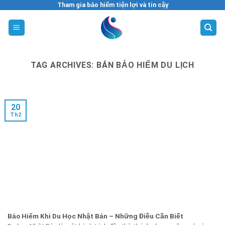
Skip
Tham gia bảo hiểm tiện lợi và tin cậy
to
content
TAG ARCHIVES:
BÁN BẢO HIỂM DU LỊCH
20
Th2
Bảo Hiểm Khi Du Học Nhật Bản – Những Điều Cần Biết