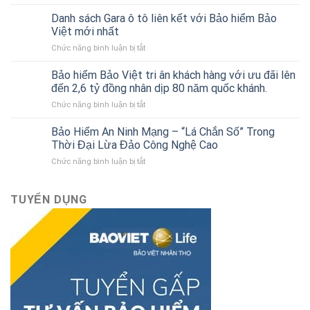
Bảo
tài
hiểm
chính
Danh sách Gara ô tô liên kết với Bảo hiểm Bảo
thân
cho
Việt mới nhất
vỏ
người
ở
Chức năng bình luận bị tắt
xe
mới
Danh
ô
bắt
sách
tô
Bảo hiểm Bảo Việt tri ân khách hàng với ưu đãi lên
đầu
Gara
của
đến 2,6 tỷ đồng nhân dịp 80 năm quốc khánh.
ô
Bảo
ở
Chức năng bình luận bị tắt
tô
hiểm
Bảo
liên
Bảo
hiểm
Bảo Hiểm An Ninh Mạng – “Lá Chắn Số” Trong
kết
Việt
Bảo
với
Thời Đại Lừa Đảo Công Nghệ Cao
Việt
Bảo
ở
Chức năng bình luận bị tắt
tri
hiểm
Bảo
ân
Bảo
Hiểm
khách
Việt
An
TUYỂN DỤNG
hàng
mới
Ninh
với
nhất
Mạng
ưu
–
đãi
“Lá
lên
Chắn
đến
Số”
2,6
Trong
tỷ
Thời
đồng
Đại
nhân