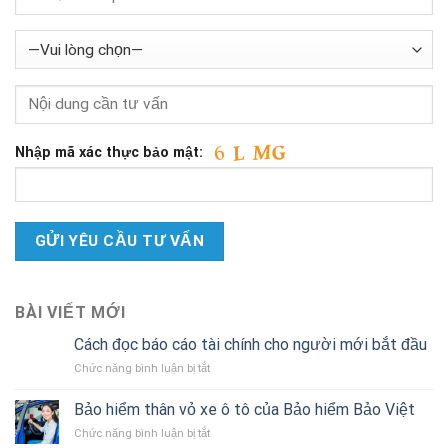
Nhập mã xác thực bảo mật:
BÀI VIẾT MỚI
Cách đọc báo cáo tài chính cho người mới bắt đầu
ở
Chức năng bình luận bị tắt
Cách
đọc
Bảo hiểm thân vỏ xe ô tô của Bảo hiểm Bảo Việt
báo
ở
Chức năng bình luận bị tắt
cáo