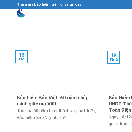
Skip
Tham gia bảo hiểm tiện lợi và tin cậy
to
content
16
19
Th1
Th12
Bảo hiểm Bảo Việt: 60 năm chắp
Bảo Hiểm 
cánh giấc mơ Việt
UNDP Thúc
Toàn Diện
Trải qua 60 năm hình thành và phát triển,
Ngày 18/12
Bảo hiểm Bảo Việt đã trở...
quan trọng 