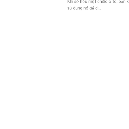
Khi sở hữu một chiếc ô tô, bạn 
sử dụng nó để di...