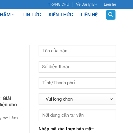
TRANG CHỦ
Về Đại lý IBH
Liên hệ
PHẨM
TIN TỨC
KIẾN THỨC
LIÊN HỆ
 Giải
diện cho
y cơ tiềm
Nhập mã xác thực bảo mật: