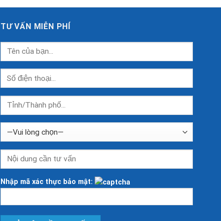
Công
quốc
Nghệ
khánh.
Cao
TƯ VẤN MIỄN PHÍ
Nhập mã xác thực bảo mật: