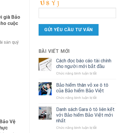
i già Bảo
cho cuộc
ài sản quý
BÀI VIẾT MỚI
Cách đọc báo cáo tài chính
cho người mới bắt đầu
ở
Chức năng bình luận bị tắt
Cách
đọc
Bảo hiểm thân vỏ xe ô tô
báo
của Bảo hiểm Bảo Việt
cáo
ở
Chức năng bình luận bị tắt
tài
Bảo
chính
hiểm
Danh sách Gara ô tô liên kết
cho
thân
người
với Bảo hiểm Bảo Việt mới
vỏ
mới
nhất
 Bảo Vệ
xe
bắt
Thực
ở
Chức năng bình luận bị tắt
ô
đầu
Danh
tô