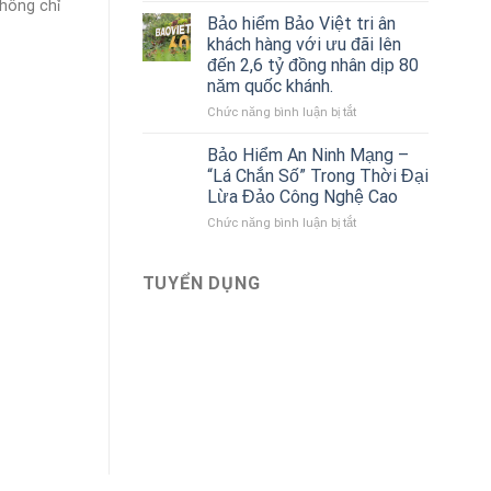
không chỉ
sách
của
Bảo hiểm Bảo Việt tri ân
Gara
Bảo
khách hàng với ưu đãi lên
ô
hiểm
đến 2,6 tỷ đồng nhân dịp 80
tô
Bảo
năm quốc khánh.
liên
Việt
kết
ở
Chức năng bình luận bị tắt
với
Bảo
Bảo
hiểm
Bảo Hiểm An Ninh Mạng –
hiểm
Bảo
“Lá Chắn Số” Trong Thời Đại
Bảo
Việt
Lừa Đảo Công Nghệ Cao
Việt
tri
mới
ở
Chức năng bình luận bị tắt
ân
nhất
Bảo
khách
Hiểm
hàng
An
với
TUYỂN DỤNG
Ninh
ưu
Mạng
đãi
–
lên
“Lá
đến
Chắn
2,6
Số”
tỷ
Trong
đồng
Thời
nhân
Đại
dịp
Lừa
80
Đảo
năm