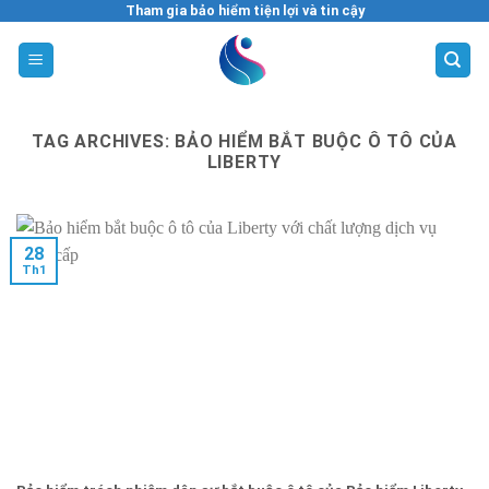
Skip
Tham gia bảo hiểm tiện lợi và tin cậy
to
content
TAG ARCHIVES:
BẢO HIỂM BẮT BUỘC Ô TÔ CỦA
LIBERTY
28
Th1