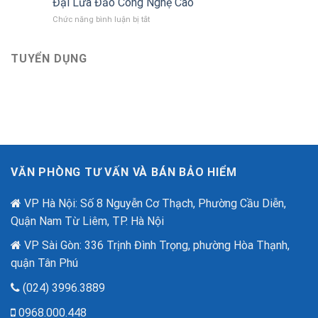
Đại Lừa Đảo Công Nghệ Cao
Việt
Bảo
ở
Chức năng bình luận bị tắt
tri
hiểm
Bảo
ân
Bảo
Hiểm
khách
Việt
An
TUYỂN DỤNG
hàng
mới
Ninh
với
nhất
Mạng
ưu
–
đãi
“Lá
lên
Chắn
đến
Số”
2,6
Trong
tỷ
Thời
đồng
Đại
nhân
VĂN PHÒNG TƯ VẤN VÀ BÁN BẢO HIỂM
Lừa
dịp
Đảo
80
Công
VP Hà Nội: Số 8 Nguyễn Cơ Thạch, Phường Cầu Diễn,
năm
Nghệ
quốc
Quận Nam Từ Liêm, TP. Hà Nội
Cao
khánh.
VP Sài Gòn: 336 Trịnh Đình Trọng, phường Hòa Thạnh,
quận Tân Phú
(024) 3996.3889
0968.000.448