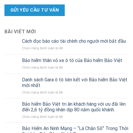
BÀI VIẾT MỚI
Cách đọc báo cáo tài chính cho người mới bắt đầu
ở
Chức năng bình luận bị tắt
Cách
đọc
Bảo hiểm thân vỏ xe ô tô của Bảo hiểm Bảo Việt
báo
ở
Chức năng bình luận bị tắt
cáo
Bảo
tài
hiểm
chính
Danh sách Gara ô tô liên kết với Bảo hiểm Bảo Việt
thân
cho
mới nhất
vỏ
người
ở
Chức năng bình luận bị tắt
xe
mới
Danh
ô
bắt
sách
tô
Bảo hiểm Bảo Việt tri ân khách hàng với ưu đãi lên
đầu
Gara
của
đến 2,6 tỷ đồng nhân dịp 80 năm quốc khánh.
ô
Bảo
ở
Chức năng bình luận bị tắt
tô
hiểm
Bảo
liên
Bảo
hiểm
Bảo Hiểm An Ninh Mạng – “Lá Chắn Số” Trong Thời
kết
Việt
Bảo
với