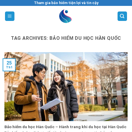
Skip
Tham gia bảo hiểm tiện lợi và tin cậy
to
content
TAG ARCHIVES:
BẢO HIỂM DU HỌC HÀN QUỐC
25
Th1
Bảo hiểm du học Hàn Quốc – Hành trang khi du học tại Hàn Quốc