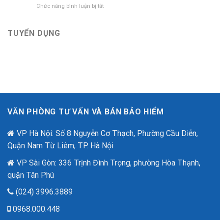
Bảo
ở
Chức năng bình luận bị tắt
tri
hiểm
Bảo
ân
Bảo
Hiểm
khách
Việt
An
TUYỂN DỤNG
hàng
mới
Ninh
với
nhất
Mạng
ưu
–
đãi
“Lá
lên
Chắn
đến
Số”
2,6
Trong
tỷ
Thời
đồng
Đại
nhân
VĂN PHÒNG TƯ VẤN VÀ BÁN BẢO HIỂM
Lừa
dịp
Đảo
80
Công
VP Hà Nội: Số 8 Nguyễn Cơ Thạch, Phường Cầu Diễn,
năm
Nghệ
quốc
Quận Nam Từ Liêm, TP. Hà Nội
Cao
khánh.
VP Sài Gòn: 336 Trịnh Đình Trọng, phường Hòa Thạnh,
quận Tân Phú
(024) 3996.3889
0968.000.448