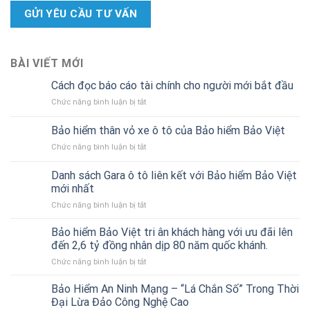
BÀI VIẾT MỚI
Cách đọc báo cáo tài chính cho người mới bắt đầu
ở
Chức năng bình luận bị tắt
Cách
đọc
Bảo hiểm thân vỏ xe ô tô của Bảo hiểm Bảo Việt
báo
ở
Chức năng bình luận bị tắt
cáo
Bảo
tài
hiểm
chính
Danh sách Gara ô tô liên kết với Bảo hiểm Bảo Việt
thân
cho
mới nhất
vỏ
người
ở
Chức năng bình luận bị tắt
xe
mới
Danh
ô
bắt
sách
tô
Bảo hiểm Bảo Việt tri ân khách hàng với ưu đãi lên
đầu
Gara
của
đến 2,6 tỷ đồng nhân dịp 80 năm quốc khánh.
ô
Bảo
ở
Chức năng bình luận bị tắt
tô
hiểm
Bảo
liên
Bảo
hiểm
Bảo Hiểm An Ninh Mạng – “Lá Chắn Số” Trong Thời
kết
Việt
Bảo
với
Đại Lừa Đảo Công Nghệ Cao
Việt