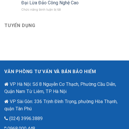
Bảo
với
Đại Lừa Đảo Công Nghệ Cao
Việt
Bảo
ở
Chức năng bình luận bị tắt
tri
hiểm
Bảo
ân
Bảo
Hiểm
khách
Việt
An
TUYỂN DỤNG
hàng
mới
Ninh
với
nhất
Mạng
ưu
–
đãi
“Lá
lên
Chắn
đến
Số”
2,6
Trong
tỷ
Thời
đồng
Đại
nhân
VĂN PHÒNG TƯ VẤN VÀ BÁN BẢO HIỂM
Lừa
dịp
Đảo
80
Công
VP Hà Nội: Số 8 Nguyễn Cơ Thạch, Phường Cầu Diễn,
năm
Nghệ
quốc
Quận Nam Từ Liêm, TP. Hà Nội
Cao
khánh.
VP Sài Gòn: 336 Trịnh Đình Trọng, phường Hòa Thạnh,
quận Tân Phú
(024) 3996.3889
0968.000.448