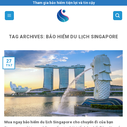
Skip
Tham gia bảo hiểm tiện lợi và tin cậy
to
content
TAG ARCHIVES:
BẢO HIỂM DU LỊCH SINGAPORE
27
Th7
Mua ngay bảo hiểm du lịch Singapore cho chuyến đi của bạn