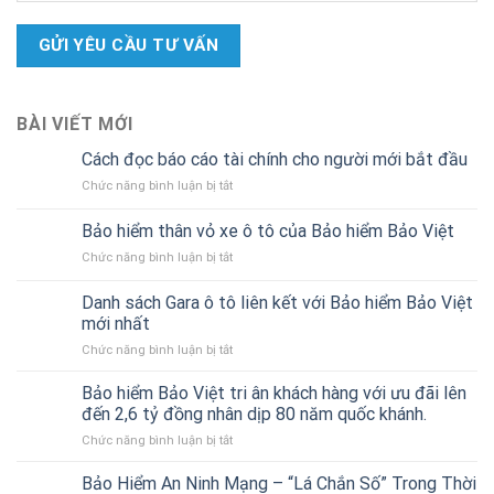
BÀI VIẾT MỚI
Cách đọc báo cáo tài chính cho người mới bắt đầu
ở
Chức năng bình luận bị tắt
Cách
đọc
Bảo hiểm thân vỏ xe ô tô của Bảo hiểm Bảo Việt
báo
ở
Chức năng bình luận bị tắt
cáo
Bảo
tài
hiểm
chính
Danh sách Gara ô tô liên kết với Bảo hiểm Bảo Việt
thân
cho
mới nhất
vỏ
người
ở
Chức năng bình luận bị tắt
xe
mới
Danh
ô
bắt
sách
tô
Bảo hiểm Bảo Việt tri ân khách hàng với ưu đãi lên
đầu
Gara
của
đến 2,6 tỷ đồng nhân dịp 80 năm quốc khánh.
ô
Bảo
ở
Chức năng bình luận bị tắt
tô
hiểm
Bảo
liên
Bảo
hiểm
Bảo Hiểm An Ninh Mạng – “Lá Chắn Số” Trong Thời
kết
Việt