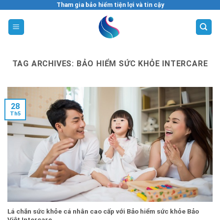
Skip
Tham gia bảo hiểm tiện lợi và tin cậy
to
content
TAG ARCHIVES:
BẢO HIỂM SỨC KHỎE INTERCARE
28
Th5
Lá chắn sức khỏe cá nhân cao cấp với Bảo hiểm sức khỏe Bảo
Việt Intercare