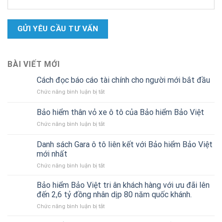
BÀI VIẾT MỚI
Cách đọc báo cáo tài chính cho người mới bắt đầu
ở
Chức năng bình luận bị tắt
Cách
đọc
Bảo hiểm thân vỏ xe ô tô của Bảo hiểm Bảo Việt
báo
ở
Chức năng bình luận bị tắt
cáo
Bảo
tài
hiểm
chính
Danh sách Gara ô tô liên kết với Bảo hiểm Bảo Việt
thân
cho
mới nhất
vỏ
người
ở
Chức năng bình luận bị tắt
xe
mới
Danh
ô
bắt
sách
tô
Bảo hiểm Bảo Việt tri ân khách hàng với ưu đãi lên
đầu
Gara
của
đến 2,6 tỷ đồng nhân dịp 80 năm quốc khánh.
ô
Bảo
ở
Chức năng bình luận bị tắt
tô
hiểm
Bảo
liên
Bảo