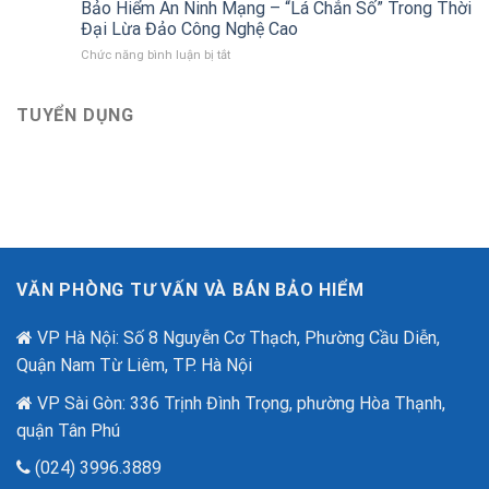
hiểm
Bảo Hiểm An Ninh Mạng – “Lá Chắn Số” Trong Thời
kết
Việt
Bảo
với
Đại Lừa Đảo Công Nghệ Cao
Việt
Bảo
ở
Chức năng bình luận bị tắt
tri
hiểm
Bảo
ân
Bảo
Hiểm
khách
Việt
An
TUYỂN DỤNG
hàng
mới
Ninh
với
nhất
Mạng
ưu
–
đãi
“Lá
lên
Chắn
đến
Số”
2,6
Trong
tỷ
Thời
đồng
Đại
nhân
VĂN PHÒNG TƯ VẤN VÀ BÁN BẢO HIỂM
Lừa
dịp
Đảo
80
Công
VP Hà Nội: Số 8 Nguyễn Cơ Thạch, Phường Cầu Diễn,
năm
Nghệ
quốc
Quận Nam Từ Liêm, TP. Hà Nội
Cao
khánh.
VP Sài Gòn: 336 Trịnh Đình Trọng, phường Hòa Thạnh,
quận Tân Phú
(024) 3996.3889