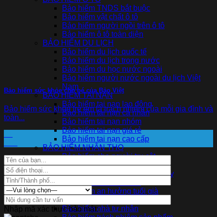
Bảo hiểm TNDS bắt buộc
Bảo hiểm vật chất ô tô
Bảo hiểm người ngồi trên ô tô
Bảo hiểm ô tô toàn diện
BẢO HIỂM DU LỊCH
Bảo hiểm du lịch quốc tế
Bảo hiểm du lịch trong nước
Bảo hiểm du học nước ngoài
Bảo hiểm người nước ngoài du lịch Việt
Nam
Bảo hiểm sức khỏe cho bé của Bảo Việt
BẢO HIỂM TAI NẠN
Bảo hiểm tai nạn lao động
Bảo hiểm sức khỏe trẻ em là trách nhiệm của mỗi gia đình và
Bảo hiểm tai nạn cá nhân
toàn...
Bảo hiểm tai nạn nhóm
Bảo hiểm tai nạn giá rẻ
21
Bảo hiểm tai nạn cao cấp
Th9
BẢO HIỂM NHÂN THỌ
Bảo hiểm cho người trụ cột
Bảo hiểm tích lũy cho con
Bảo hiểm tối ưu Ung thư đột quỵ
Bảo hiểm tối ưu đầu tư
Bảo hiểm an hưởng tuổi già
BẢO HIỂM KHÁC
Bảo hiểm nhà tư nhân
Nhập mã xác thực bảo mật: