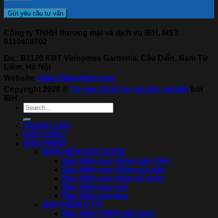
Công ty TNHH thương mại và dịch vụ IBH. MST:
0110408702
Đ/c: B1120 KĐT Vinhomes Gardenia, Cầu Diễn, Nam Từ
Liêm, Hà Nội
Website:
https://ibaohiem.com
Copyright 2026 ©
Tư vấn và hỗ trợ chuyên nghiệp
bởi
IBH
TRANG CHỦ
GIỚI THIỆU
SẢN PHẨM
BẢO HIỂM SỨC KHỎE
Bảo hiểm sức khỏe toàn diện
Bảo hiểm sức khỏe cao cấp
Bảo hiểm sức khỏe tổ chức
Bảo hiểm thai sản
Bảo hiểm ung thư
BẢO HIỂM Ô TÔ
Bảo hiểm TNDS bắt buộc