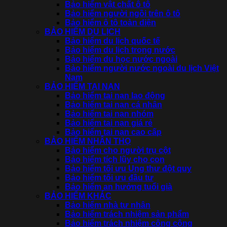
Bảo hiểm vật chất ô tô
Bảo hiểm người ngồi trên ô tô
Bảo hiểm ô tô toàn diện
BẢO HIỂM DU LỊCH
Bảo hiểm du lịch quốc tế
Bảo hiểm du lịch trong nước
Bảo hiểm du học nước ngoài
Bảo hiểm người nước ngoài du lịch Việt
Nam
BẢO HIỂM TAI NẠN
Bảo hiểm tai nạn lao động
Bảo hiểm tai nạn cá nhân
Bảo hiểm tai nạn nhóm
Bảo hiểm tai nạn giá rẻ
Bảo hiểm tai nạn cao cấp
BẢO HIỂM NHÂN THỌ
Bảo hiểm cho người trụ cột
Bảo hiểm tích lũy cho con
Bảo hiểm tối ưu Ung thư đột quỵ
Bảo hiểm tối ưu đầu tư
Bảo hiểm an hưởng tuổi già
BẢO HIỂM KHÁC
Bảo hiểm nhà tư nhân
Bảo hiểm trách nhiệm sản phẩm
Bảo hiểm trách nhiệm công cộng