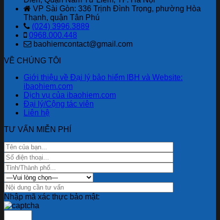
“Lá
ưu
mới
VP Sài Gòn: 336 Trịnh Đình Trọng, phường Hòa
Chắn
đãi
nhất
Thạnh, quận Tân Phú
Số”
lên
(024) 3996.3889
Trong
đến
0968.000.448
Thời
2,6
baohiemcontact@gmail.com
Đại
tỷ
Lừa
đồng
VỀ CHÚNG TÔI
Đảo
nhân
Công
dịp
Giới thiệu về Đại lý bảo hiểm IBH và Website:
Nghệ
80
ibaohiem.com
Cao
năm
Dịch vụ của ibaohiem.com
quốc
Đại lý/Cộng tác viên
khánh.
Liên hệ
TƯ VẤN MIỄN PHÍ
Nhập mã xác thực bảo mật: