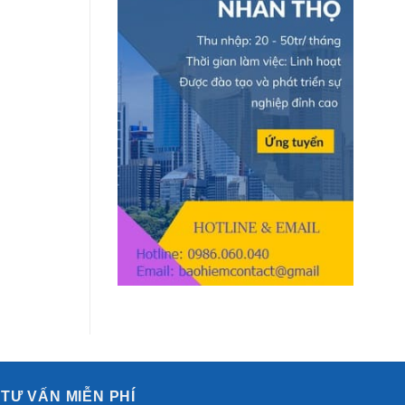
quốc
Đảo
khánh.
Công
Nghệ
Cao
TƯ VẤN MIỄN PHÍ