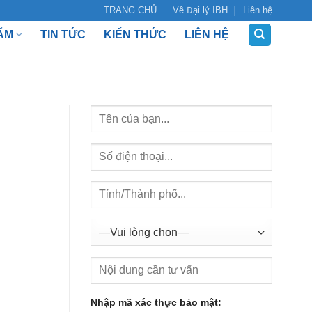
TRANG CHỦ
Về Đại lý IBH
Liên hệ
ẨM
TIN TỨC
KIẾN THỨC
LIÊN HỆ
Nhập mã xác thực bảo mật: