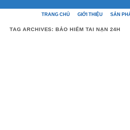
TRANG CHỦ
GIỚI THIỆU
SẢN PH
TAG ARCHIVES:
BẢO HIỂM TAI NẠN 24H