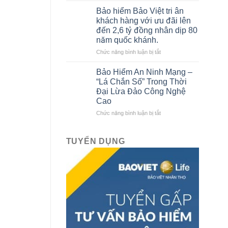
sách
của
Bảo hiểm Bảo Việt tri ân
Gara
Bảo
khách hàng với ưu đãi lên
ô
hiểm
đến 2,6 tỷ đồng nhân dịp 80
tô
Bảo
năm quốc khánh.
liên
Việt
kết
ở
Chức năng bình luận bị tắt
với
Bảo
Bảo
hiểm
Bảo Hiểm An Ninh Mạng –
hiểm
Bảo
“Lá Chắn Số” Trong Thời
Bảo
Việt
Đại Lừa Đảo Công Nghệ
Việt
tri
Cao
mới
ân
nhất
khách
ở
Chức năng bình luận bị tắt
hàng
Bảo
với
Hiểm
ưu
An
TUYỂN DỤNG
đãi
Ninh
lên
Mạng
đến
–
2,6
“Lá
tỷ
Chắn
đồng
Số”
nhân
Trong
dịp
Thời
80
Đại
năm
Lừa