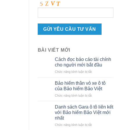
BÀI VIẾT MỚI
Cách đọc báo cáo tài chính
cho người mới bắt đầu
ở
Chức năng bình luận bị tắt
Cách
đọc
Bảo hiểm thân vỏ xe ô tô
báo
của Bảo hiểm Bảo Việt
cáo
ở
Chức năng bình luận bị tắt
tài
Bảo
chính
hiểm
cho
Danh sách Gara ô tô liên kết
thân
người
với Bảo hiểm Bảo Việt mới
vỏ
mới
nhất
xe
bắt
ở
Chức năng bình luận bị tắt
ô
đầu
Danh
tô