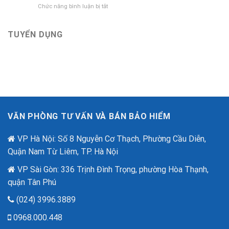
Bảo
ở
Chức năng bình luận bị tắt
tri
hiểm
Bảo
ân
Bảo
Hiểm
khách
Việt
An
TUYỂN DỤNG
hàng
mới
Ninh
với
nhất
Mạng
ưu
–
đãi
“Lá
lên
Chắn
đến
Số”
2,6
Trong
tỷ
Thời
đồng
Đại
nhân
VĂN PHÒNG TƯ VẤN VÀ BÁN BẢO HIỂM
Lừa
dịp
Đảo
80
Công
VP Hà Nội: Số 8 Nguyễn Cơ Thạch, Phường Cầu Diễn,
năm
Nghệ
quốc
Quận Nam Từ Liêm, TP. Hà Nội
Cao
khánh.
VP Sài Gòn: 336 Trịnh Đình Trọng, phường Hòa Thạnh,
quận Tân Phú
(024) 3996.3889
0968.000.448