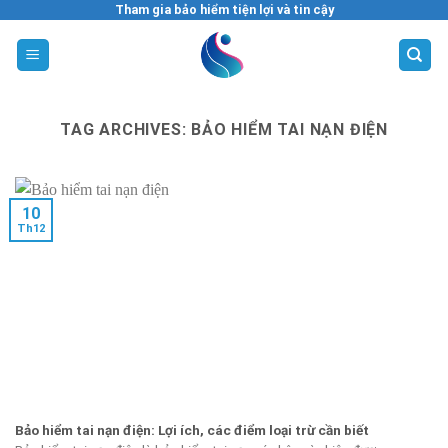
Skip
Tham gia bảo hiểm tiện lợi và tin cậy
to
content
TAG ARCHIVES:
BẢO HIỂM TAI NẠN ĐIỆN
10
Th12
Bảo hiểm tai nạn điện: Lợi ích, các điểm loại trừ cần biết