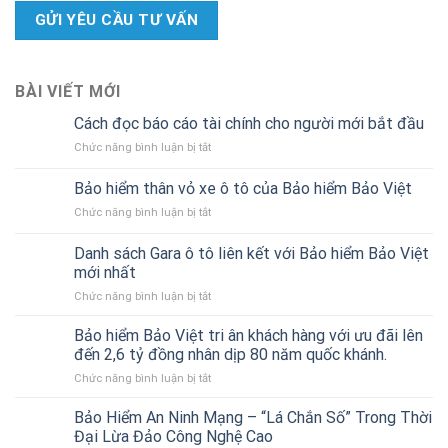
BÀI VIẾT MỚI
Cách đọc báo cáo tài chính cho người mới bắt đầu
ở
Chức năng bình luận bị tắt
Cách
đọc
Bảo hiểm thân vỏ xe ô tô của Bảo hiểm Bảo Việt
báo
ở
Chức năng bình luận bị tắt
cáo
Bảo
tài
hiểm
chính
Danh sách Gara ô tô liên kết với Bảo hiểm Bảo Việt
thân
cho
mới nhất
vỏ
người
ở
Chức năng bình luận bị tắt
xe
mới
Danh
ô
bắt
sách
tô
Bảo hiểm Bảo Việt tri ân khách hàng với ưu đãi lên
đầu
Gara
của
đến 2,6 tỷ đồng nhân dịp 80 năm quốc khánh.
ô
Bảo
ở
Chức năng bình luận bị tắt
tô
hiểm
Bảo
liên
Bảo
hiểm
Bảo Hiểm An Ninh Mạng – “Lá Chắn Số” Trong Thời
kết
Việt
Bảo
với
Đại Lừa Đảo Công Nghệ Cao
Việt