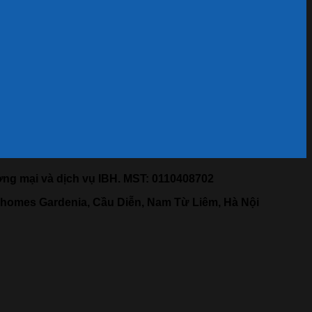
năm
quốc
khánh.
ng mại và dịch vụ IBH. MST: 0110408702
nhomes Gardenia, Cầu Diễn, Nam Từ Liêm, Hà Nội