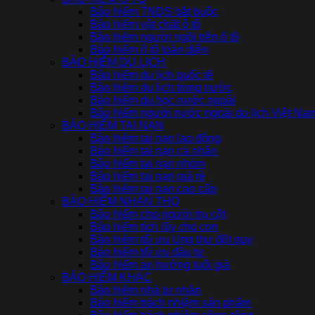
Bảo hiểm TNDS bắt buộc
Bảo hiểm vật chất ô tô
Bảo hiểm người ngồi trên ô tô
Bảo hiểm ô tô toàn diện
BẢO HIỂM DU LỊCH
Bảo hiểm du lịch quốc tế
Bảo hiểm du lịch trong nước
Bảo hiểm du học nước ngoài
Bảo hiểm người nước ngoài du lịch Việt Na
BẢO HIỂM TAI NẠN
Bảo hiểm tai nạn lao động
Bảo hiểm tai nạn cá nhân
Bảo hiểm tai nạn nhóm
Bảo hiểm tai nạn giá rẻ
Bảo hiểm tai nạn cao cấp
BẢO HIỂM NHÂN THỌ
Bảo hiểm cho người trụ cột
Bảo hiểm tích lũy cho con
Bảo hiểm tối ưu Ung thư đột quỵ
Bảo hiểm tối ưu đầu tư
Bảo hiểm an hưởng tuổi già
BẢO HIỂM KHÁC
Bảo hiểm nhà tư nhân
Bảo hiểm trách nhiệm sản phẩm