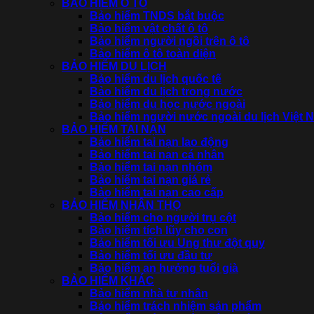
BẢO HIỂM Ô TÔ
Bảo hiểm TNDS bắt buộc
Bảo hiểm vật chất ô tô
Bảo hiểm người ngồi trên ô tô
Bảo hiểm ô tô toàn diện
BẢO HIỂM DU LỊCH
Bảo hiểm du lịch quốc tế
Bảo hiểm du lịch trong nước
Bảo hiểm du học nước ngoài
Bảo hiểm người nước ngoài du lịch Việt 
BẢO HIỂM TAI NẠN
Bảo hiểm tai nạn lao động
Bảo hiểm tai nạn cá nhân
Bảo hiểm tai nạn nhóm
Bảo hiểm tai nạn giá rẻ
Bảo hiểm tai nạn cao cấp
BẢO HIỂM NHÂN THỌ
Bảo hiểm cho người trụ cột
Bảo hiểm tích lũy cho con
Bảo hiểm tối ưu Ung thư đột quỵ
Bảo hiểm tối ưu đầu tư
Bảo hiểm an hưởng tuổi già
BẢO HIỂM KHÁC
Bảo hiểm nhà tư nhân
Bảo hiểm trách nhiệm sản phẩm