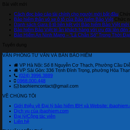
Bài viết mới
Cách đọc báo cáo tài chính cho người mới bắt đầu
Chức
Bảo hiểm thân vỏ xe ô tô của Bảo hiểm Bảo Việt
Chức nă
Danh sách Gara ô tô liên kết với Bảo hiểm Bảo Việt mới
Bảo hiểm Bảo Việt tri ân khách hàng với ưu đãi lên đến
Bảo Hiểm An Ninh Mạng – “Lá Chắn Số” Trong Thời Đ
Tuyển dụng
VĂN PHÒNG TƯ VẤN VÀ BÁN BẢO HIỂM
VP Hà Nội: Số 8 Nguyễn Cơ Thạch, Phường Cầu Diễ
VP Sài Gòn: 336 Trịnh Đình Trọng, phường Hòa Thạ
(024) 3996.3889
0968.000.448
baohiemcontact@gmail.com
VỀ CHÚNG TÔI
Giới thiệu về Đại lý bảo hiểm IBH và Website: ibaohiem
Dịch vụ của ibaohiem.com
Đại lý/Cộng tác viên
Liên hệ