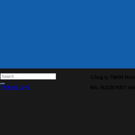
Công ty TNHH thươ
H
TRANG CHỦ
Đ/c: B1120 KĐT Vi