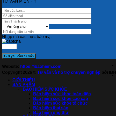
TƯ VẤN MIỄN PHÍ
Nhập mã xác thực bảo mật:
Website:
https://ibaohiem.com
Copyright 2026 ©
Tư vấn và hỗ trợ chuyên nghiệp
bởi IB
GIỚI THIỆU
SẢN PHẨM
BẢO HIỂM SỨC KHỎE
Bảo hiểm sức khỏe toàn diện
Bảo hiểm sức khỏe cao cấp
Bảo hiểm sức khỏe tổ chức
Bảo hiểm thai sản
Bảo hiểm ung thư