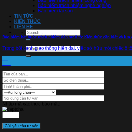
Bảo hiểm trách nhiệm công cộng
Bảo hiểm trách nhiệm nghề nghiệp
Bảo hiểm tài sản
TIN TỨC
KIẾN THỨC
LIÊN HỆ
Bảo hiểm bắt buộc trách nhiệm dân sự ô tô: Kiến thức cần biết và lự
Trong bối cảnh giao thông hiện đại, việc sở hữu một chiếc ô tô
27
Th8
Nhập mã xác thực bảo mật: