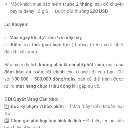
Một khách mua bảo hiểm
trước 2 tháng
, sau đó chuyến
bay bị delay 12 giờ → Được bồi thường
200 USD
.
Lời Khuyên:
✅
Mua ngay khi đặt tour/vé máy bay.
✅
Kiểm tra thời gian hiệu lực
(thường từ lúc xuất phát
đến khi về nước).
Bảo hiểm du lịch
không phải là chi phí phát sinh
, mà là
sự
đảm bảo an toàn tài chính
cho chuyến đi của bạn. Chỉ
với
100.000 – 500.000 đồng/ngày
, bạn có thể tránh được
rủi ro
mất hàng chục triệu đồng
khi gặp sự cố.
5 Bí Quyết Vàng Cần Nhớ:
1️⃣
Đọc kỹ phạm vi bảo hiểm
– Tránh “bẫy” điều khoản loại
trừ.
2️⃣
Chọn gói phù hợp loại hình du lịch
– Đi biển, leo núi cần
bảo hiểm đặc biệt.