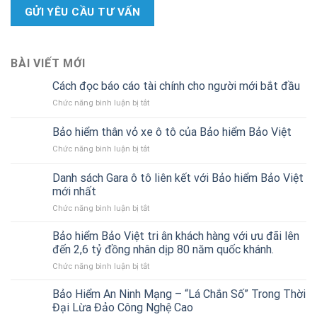
BÀI VIẾT MỚI
Cách đọc báo cáo tài chính cho người mới bắt đầu
ở
Chức năng bình luận bị tắt
Cách
đọc
Bảo hiểm thân vỏ xe ô tô của Bảo hiểm Bảo Việt
báo
ở
Chức năng bình luận bị tắt
cáo
Bảo
tài
hiểm
chính
Danh sách Gara ô tô liên kết với Bảo hiểm Bảo Việt
thân
cho
mới nhất
vỏ
người
ở
Chức năng bình luận bị tắt
xe
mới
Danh
ô
bắt
sách
tô
Bảo hiểm Bảo Việt tri ân khách hàng với ưu đãi lên
đầu
Gara
của
đến 2,6 tỷ đồng nhân dịp 80 năm quốc khánh.
ô
Bảo
ở
Chức năng bình luận bị tắt
tô
hiểm
Bảo
liên
Bảo
hiểm
Bảo Hiểm An Ninh Mạng – “Lá Chắn Số” Trong Thời
kết
Việt
Bảo
với
Đại Lừa Đảo Công Nghệ Cao
Việt
Bảo