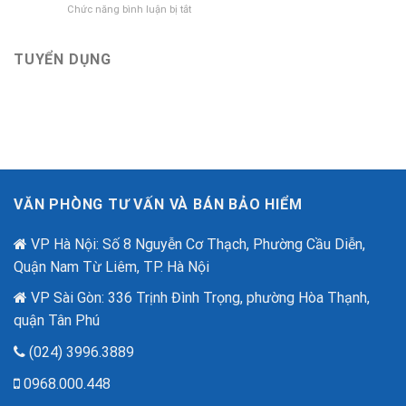
ở
Chức năng bình luận bị tắt
tri
hiểm
Bảo
ân
Bảo
Hiểm
khách
Việt
An
TUYỂN DỤNG
hàng
mới
Ninh
với
nhất
Mạng
ưu
–
đãi
“Lá
lên
Chắn
đến
Số”
2,6
Trong
tỷ
Thời
đồng
Đại
nhân
VĂN PHÒNG TƯ VẤN VÀ BÁN BẢO HIỂM
Lừa
dịp
Đảo
80
Công
VP Hà Nội: Số 8 Nguyễn Cơ Thạch, Phường Cầu Diễn,
năm
Nghệ
quốc
Quận Nam Từ Liêm, TP. Hà Nội
Cao
khánh.
VP Sài Gòn: 336 Trịnh Đình Trọng, phường Hòa Thạnh,
quận Tân Phú
(024) 3996.3889
0968.000.448