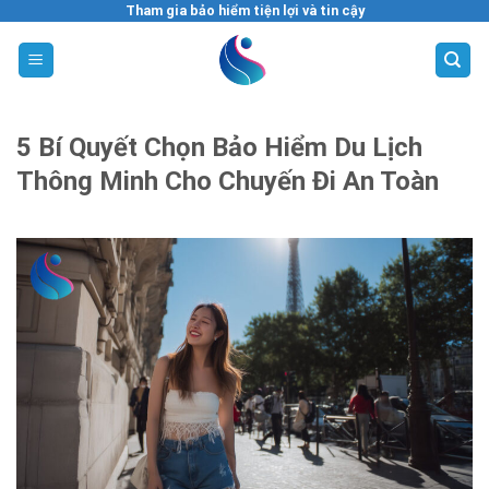
Skip
Tham gia bảo hiểm tiện lợi và tin cậy
to
content
5 Bí Quyết Chọn Bảo Hiểm Du Lịch
Thông Minh Cho Chuyến Đi An Toàn