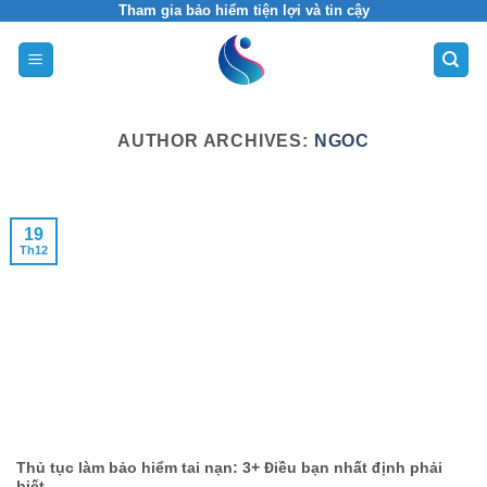
Skip
Tham gia bảo hiểm tiện lợi và tin cậy
to
content
AUTHOR ARCHIVES:
NGOC
19
Th12
Thủ tục làm bảo hiểm tai nạn: 3+ Điều bạn nhất định phải
biết