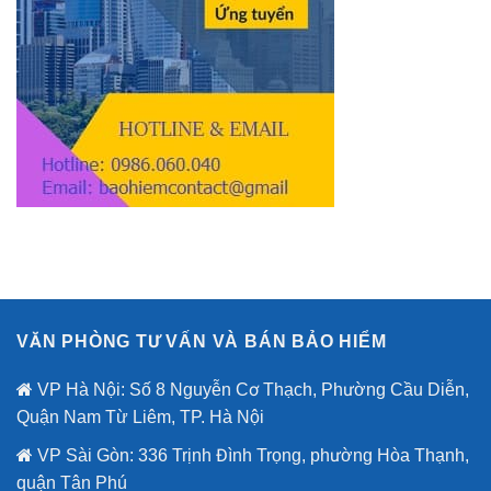
VĂN PHÒNG TƯ VẤN VÀ BÁN BẢO HIỂM
VP Hà Nội: Số 8 Nguyễn Cơ Thạch, Phường Cầu Diễn,
Quận Nam Từ Liêm, TP. Hà Nội
VP Sài Gòn: 336 Trịnh Đình Trọng, phường Hòa Thạnh,
quận Tân Phú