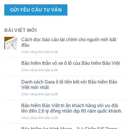
BÀI VIẾT MỚI
Cách đọc báo cáo tài chính cho người mới bắt
đầu
ở
Chức năng bình luận bị tắt
Cách
đọc
Bảo hiểm thân vỏ xe ô tô của Bảo hiểm Bảo Việt
báo
ở
Chức năng bình luận bị tắt
cáo
Bảo
tài
hiểm
chính
Danh sách Gara ô tô liên kết với Bảo hiểm Bảo
thân
cho
Việt mới nhất
vỏ
người
ở
Chức năng bình luận bị tắt
xe
mới
Danh
ô
bắt
sách
tô
Bảo hiểm Bảo Việt tri ân khách hàng với ưu đãi
đầu
Gara
của
lên đến 2,6 tỷ đồng nhân dịp 80 năm quốc khánh.
ô
Bảo
ở
Chức năng bình luận bị tắt
tô
hiểm
Bảo
liên
Bảo
hiểm
kết
Việt