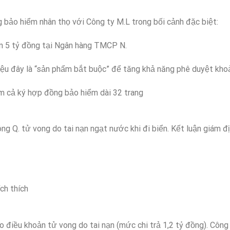
 bảo hiểm nhân thọ với Công ty M.L trong bối cảnh đặc biệt:
n 5 tỷ đồng tại Ngân hàng TMCP N.
thiệu đây là “sản phẩm bắt buộc” để tăng khả năng phê duyệt kho
ồm cả ký hợp đồng bảo hiểm dài 32 trang
ng Q. tử vong do tai nạn ngạt nước khi đi biển. Kết luận giám đ
ch thích
o điều khoản tử vong do tai nạn (mức chi trả 1,2 tỷ đồng). Công