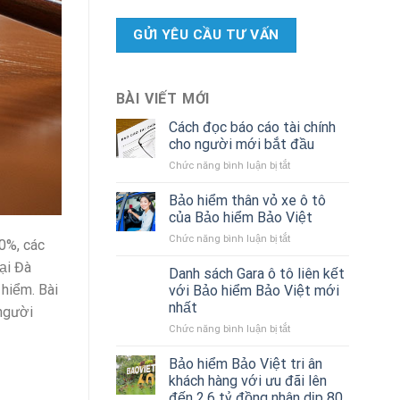
BÀI VIẾT MỚI
Cách đọc báo cáo tài chính
cho người mới bắt đầu
ở
Chức năng bình luận bị tắt
Cách
đọc
Bảo hiểm thân vỏ xe ô tô
báo
của Bảo hiểm Bảo Việt
cáo
ở
Chức năng bình luận bị tắt
tài
0%, các
Bảo
chính
ại Đà
hiểm
Danh sách Gara ô tô liên kết
cho
thân
người
hiểm. Bài
với Bảo hiểm Bảo Việt mới
vỏ
mới
nhất
 người
xe
bắt
ở
Chức năng bình luận bị tắt
ô
đầu
Danh
tô
sách
của
Bảo hiểm Bảo Việt tri ân
Gara
Bảo
khách hàng với ưu đãi lên
ô
hiểm
đến 2,6 tỷ đồng nhân dịp 80