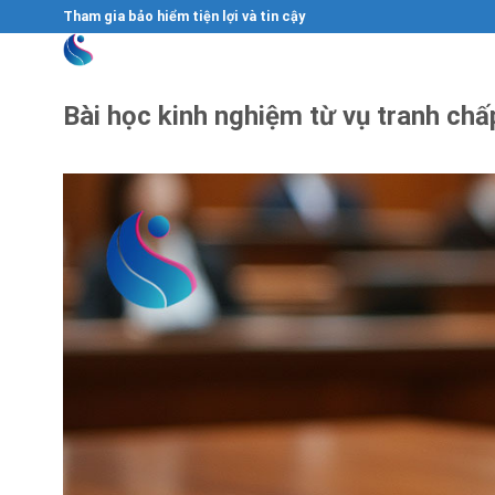
Skip
Tham gia bảo hiểm tiện lợi và tin cậy
to
content
Bài học kinh nghiệm từ vụ tranh ch