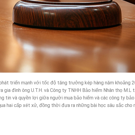
 phát triển mạnh với tốc độ tăng trưởng kép hàng năm khoảng 2
ữa gia đình ông U.T.H. và Công ty TNHH Bảo hiểm Nhân thọ M.L t
g tin và quyền lợi giữa người mua bảo hiểm và các công ty bảo 
ý qua hai cấp xét xử, đồng thời đưa ra những bài học sâu sắc cho