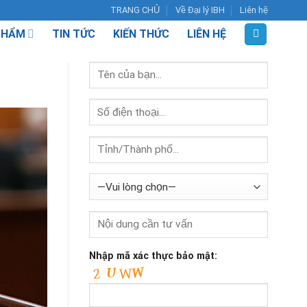
TRANG CHỦ
Về Đại lý IBH
Liên hệ
PHẨM
TIN TỨC
KIẾN THỨC
LIÊN HỆ
Nhập mã xác thực bảo mật: