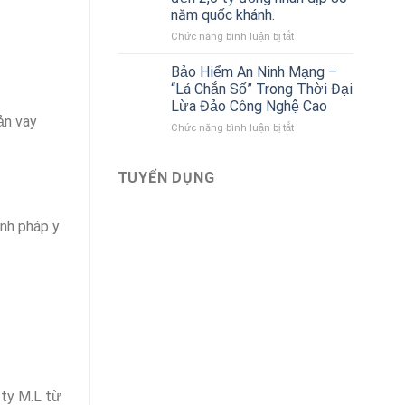
tô
Bảo
năm quốc khánh.
liên
Việt
kết
ở
Chức năng bình luận bị tắt
với
Bảo
Bảo
hiểm
Bảo Hiểm An Ninh Mạng –
hiểm
Bảo
“Lá Chắn Số” Trong Thời Đại
Bảo
Việt
Lừa Đảo Công Nghệ Cao
Việt
tri
ản vay
mới
ở
Chức năng bình luận bị tắt
ân
nhất
Bảo
khách
Hiểm
hàng
An
với
TUYỂN DỤNG
Ninh
ưu
Mạng
đãi
–
lên
ịnh pháp y
“Lá
đến
Chắn
2,6
Số”
tỷ
Trong
đồng
Thời
nhân
Đại
dịp
Lừa
80
Đảo
năm
Công
quốc
Nghệ
khánh.
Cao
 ty M.L từ