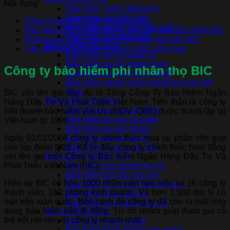
Nội dung
Bảo hiểm TNDS bắt buộc
Bảo hiểm vật chất ô tô
Công ty bảo hiểm phi nhân thọ BIC
Bảo hiểm người ngồi trên ô tô
Bảo hiểm BIC có tốt không? Có nên mua Bảo hiểm BIC
Bảo hiểm ô tô toàn diện
Những lưu ý khi mua bảo hiểm phi nhân thọ BIC
BẢO HIỂM DU LỊCH
Các gói bảo hiểm phi nhân thọ BIC nên mua
Bảo hiểm du lịch quốc tế
Bảo hiểm du lịch trong nước
Công ty bảo hiểm phi nhân thọ BIC
Bảo hiểm du học nước ngoài
Bảo hiểm người nước ngoài du lịch Việt
Nam
BIC với tên gọi đầy đủ là Tổng Công Ty Bảo Hiểm Ngân
BẢO HIỂM TAI NẠN
Hàng Đầu Tư Và Phát Triển Việt Nam. Tiền thân là công ty
Bảo hiểm tai nạn lao động
liên doanh bảo hiểm Việt Úc (BIDV -QBE) được thành lập tại
Bảo hiểm tai nạn cá nhân
Việt Nam từ 1999.
Bảo hiểm tai nạn nhóm
Ngày 01/01/2006 công ty chính thức mua lại phần vốn góp
Bảo hiểm tai nạn giá rẻ
của tập đoàn QBE. Kể từ đấy, công ty chính thức hoạt động
Bảo hiểm tai nạn cao cấp
với tên gọi mới Công ty Bảo hiểm Ngân Hàng Đầu Tư Và
BẢO HIỂM NHÂN THỌ
Phát Triển Việt Nam (BIC).
Bảo hiểm cho người trụ cột
Bảo hiểm tích lũy cho con
Hiện tại BIC có hơn 1000 nhân viên làm việc tại 26 công ty
Bảo hiểm tối ưu Ung thư đột quỵ
thành viên, 160 phòng kinh doanh. Và hơn 1.500 đại lý có
Bảo hiểm tối ưu đầu tư
mặt trên toàn quốc. Bên cạnh đó công ty đã cho ra mắt ứng
Bảo hiểm an hưởng tuổi già
dụng bảo hiểm trên di động. Từ đó nhằm giúp tham gia có
BẢO HIỂM KHÁC
thể kết nối với với công ty nhanh nhất.
Bảo hiểm nhà tư nhân