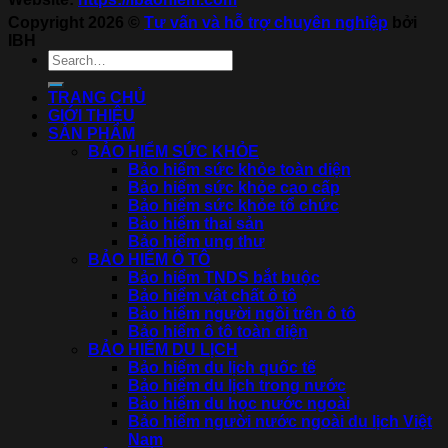
Copyright 2026 ©
Tư vấn và hỗ trợ chuyên nghiệp
bởi
IBH
TRANG CHỦ
GIỚI THIỆU
SẢN PHẨM
BẢO HIỂM SỨC KHỎE
Bảo hiểm sức khỏe toàn diện
Bảo hiểm sức khỏe cao cấp
Bảo hiểm sức khỏe tổ chức
Bảo hiểm thai sản
Bảo hiểm ung thư
BẢO HIỂM Ô TÔ
Bảo hiểm TNDS bắt buộc
Bảo hiểm vật chất ô tô
Bảo hiểm người ngồi trên ô tô
Bảo hiểm ô tô toàn diện
BẢO HIỂM DU LỊCH
Bảo hiểm du lịch quốc tế
Bảo hiểm du lịch trong nước
Bảo hiểm du học nước ngoài
Bảo hiểm người nước ngoài du lịch Việt
Nam