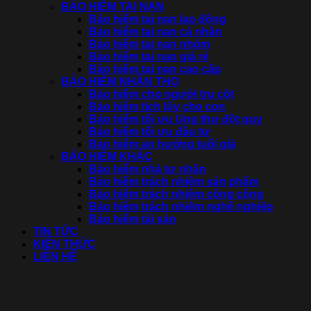
BẢO HIỂM TAI NẠN
Bảo hiểm tai nạn lao động
Bảo hiểm tai nạn cá nhân
Bảo hiểm tai nạn nhóm
Bảo hiểm tai nạn giá rẻ
Bảo hiểm tai nạn cao cấp
BẢO HIỂM NHÂN THỌ
Bảo hiểm cho người trụ cột
Bảo hiểm tích lũy cho con
Bảo hiểm tối ưu Ung thư đột quỵ
Bảo hiểm tối ưu đầu tư
Bảo hiểm an hưởng tuổi già
BẢO HIỂM KHÁC
Bảo hiểm nhà tư nhân
Bảo hiểm trách nhiệm sản phẩm
Bảo hiểm trách nhiệm công cộng
Bảo hiểm trách nhiệm nghề nghiệp
Bảo hiểm tài sản
TIN TỨC
KIẾN THỨC
LIÊN HỆ