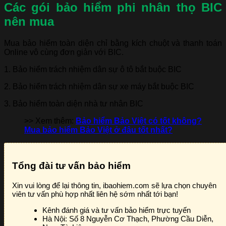
Các gói bảo hiểm phi nhân thọ BIC
nên mua
Mua bảo hiểm toàn diện chỉ bằng kích chuột và thanh toán
Online vô cùng đơn giản với BIC.
1. Bảo hiểm trách nhiệm dân sự ô tô bắt buộc BIC
2. Bảo hiểm trách nhiệm dân sự xe máy bắt buộc BIC
3. Bảo hiểm toàn diện nhà tư nhân BIC
>> Xem thêm:
Bảo hiểm Bảo Việt có tốt không?
Mua bảo hiểm Bảo Việt ở đâu tốt nhất?
Tổng đài tư vấn bảo hiểm
Xin vui lòng để lại thông tin, ibaohiem.com sẽ lựa chọn chuyên
viên tư vấn phù hợp nhất liên hệ sớm nhất tới bạn!
Kênh đánh giá và tư vấn bảo hiểm trực tuyến
Hà Nội:
Số 8 Nguyễn Cơ Thạch, Phường Cầu Diễn,