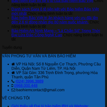
Cách
Bảo hiểm thân vỏ xe ô tô của Bảo hiểm Bảo Việt
Chức
ở
đọc
năng bình luận bị tắt
Bảo
báo
Danh sách Gara ô tô liên kết với Bảo hiểm Bảo Việt
hiểm
cáo
ở
mới nhất
Chức năng bình luận bị tắt
thân
tài
Danh
Bảo hiểm Bảo Việt tri ân khách hàng với ưu đãi lên
vỏ
chính
sách
đến 2,6 tỷ đồng nhân dịp 80 năm quốc khánh.
Chức
xe
ở
cho
Gara
năng bình luận bị tắt
ô
Bảo
người
ô
Bảo Hiểm An Ninh Mạng – “Lá Chắn Số” Trong Thời
tô
hiểm
mới
tô
Đại Lừa Đảo Công Nghệ Cao
Chức năng bình luận bị
ở
của
Bảo
bắt
liên
tắt
Bảo
Bảo
Việt
đầu
kết
Tuyển dụng
Hiểm
hiểm
tri
với
An
Bảo
ân
Bảo
VĂN PHÒNG TƯ VẤN VÀ BÁN BẢO HIỂM
Ninh
Việt
khách
hiểm
Mạng
hàng
Bảo
VP Hà Nội: Số 8 Nguyễn Cơ Thạch, Phường Cầu
–
với
Việt
Diễn, Quận Nam Từ Liêm, TP. Hà Nội
“Lá
ưu
mới
VP Sài Gòn: 336 Trịnh Đình Trọng, phường Hòa
Chắn
đãi
nhất
Thạnh, quận Tân Phú
Số”
lên
(024) 3996.3889
Trong
đến
0968.000.448
Thời
2,6
baohiemcontact@gmail.com
Đại
tỷ
Lừa
đồng
VỀ CHÚNG TÔI
Đảo
nhân
Công
dịp
Giới thiệu về Đại lý bảo hiểm IBH và Website: