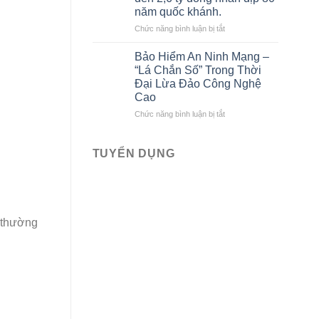
tô
Bảo
năm quốc khánh.
liên
Việt
kết
ở
Chức năng bình luận bị tắt
với
Bảo
Bảo
hiểm
Bảo Hiểm An Ninh Mạng –
hiểm
Bảo
“Lá Chắn Số” Trong Thời
Bảo
Việt
Đại Lừa Đảo Công Nghệ
Việt
tri
Cao
mới
ân
nhất
khách
ở
Chức năng bình luận bị tắt
hàng
Bảo
với
Hiểm
ưu
An
TUYỂN DỤNG
đãi
Ninh
lên
Mạng
đến
–
2,6
“Lá
tỷ
Chắn
 thường
đồng
Số”
nhân
Trong
dịp
Thời
80
Đại
năm
Lừa
quốc
Đảo
khánh.
Công
Nghệ