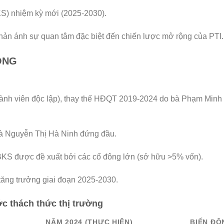
KS) nhiệm kỳ mới (2025-2030).
phản ánh sự quan tâm đặc biệt đến chiến lược mở rộng của PTI.
RỌNG
thành viên độc lập), thay thế HĐQT 2019-2024 do bà Phạm Min
bà Nguyễn Thị Hà Ninh đứng đầu.
KS được đề xuất bởi các cổ đông lớn (sở hữu >5% vốn).
tăng trưởng giai đoạn 2025-2030.
ớc thách thức thị trường
NĂM 2024 (THỰC HIỆN)
BIẾN ĐỘ