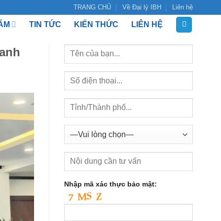
TRANG CHỦ
Về Đại lý IBH
Liên hệ
ẨM
TIN TỨC
KIẾN THỨC
LIÊN HỆ
oanh
Nhập mã xác thực bảo mật: