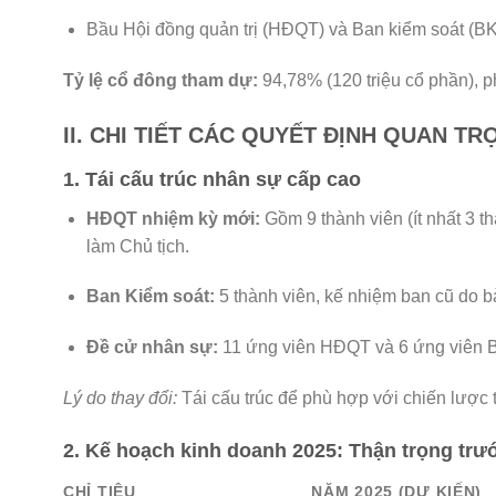
Bầu Hội đồng quản trị (HĐQT) và Ban kiểm soát (B
Tỷ lệ cổ đông tham dự:
94,78% (120 triệu cổ phần), 
II. CHI TIẾT CÁC QUYẾT ĐỊNH QUAN T
1. Tái cấu trúc nhân sự cấp cao
HĐQT nhiệm kỳ mới:
Gồm 9 thành viên (ít nhất 3 
làm Chủ tịch.
Ban Kiểm soát:
5 thành viên, kế nhiệm ban cũ do 
Đề cử nhân sự:
11 ứng viên HĐQT và 6 ứng viên B
Lý do thay đổi:
Tái cấu trúc để phù hợp với chiến lược 
2. Kế hoạch kinh doanh 2025: Thận trọng trư
CHỈ TIÊU
NĂM 2025 (DỰ KIẾN)