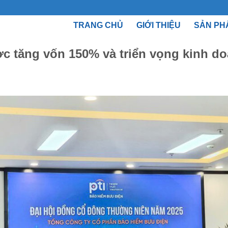
TRANG CHỦ
GIỚI THIỆU
SẢN PH
ợc tăng vốn 150% và triển vọng kinh d