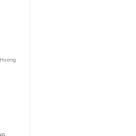
Cao
h Hương
NG