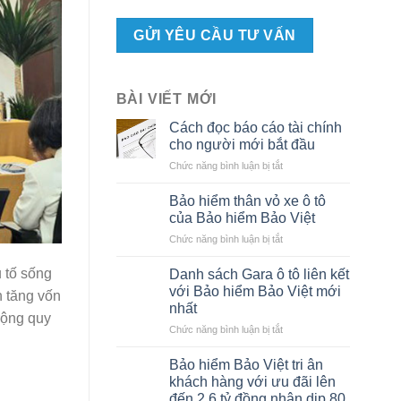
BÀI VIẾT MỚI
Cách đọc báo cáo tài chính
cho người mới bắt đầu
ở
Chức năng bình luận bị tắt
Cách
đọc
Bảo hiểm thân vỏ xe ô tô
báo
của Bảo hiểm Bảo Việt
cáo
ở
Chức năng bình luận bị tắt
tài
Bảo
chính
hiểm
u tố sống
cho
Danh sách Gara ô tô liên kết
thân
người
với Bảo hiểm Bảo Việt mới
h tăng vốn
vỏ
mới
nhất
xe
rộng quy
bắt
ở
Chức năng bình luận bị tắt
ô
đầu
Danh
tô
sách
của
Bảo hiểm Bảo Việt tri ân
Gara
Bảo
khách hàng với ưu đãi lên
ô
hiểm
đến 2,6 tỷ đồng nhân dịp 80