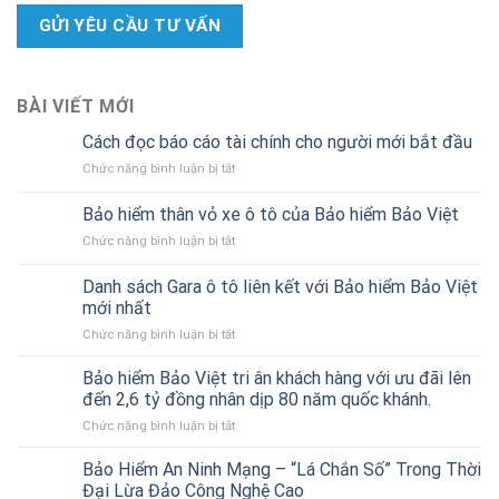
BÀI VIẾT MỚI
Cách đọc báo cáo tài chính cho người mới bắt đầu
ở
Chức năng bình luận bị tắt
Cách
đọc
Bảo hiểm thân vỏ xe ô tô của Bảo hiểm Bảo Việt
báo
ở
Chức năng bình luận bị tắt
cáo
Bảo
tài
hiểm
chính
Danh sách Gara ô tô liên kết với Bảo hiểm Bảo Việt
thân
cho
mới nhất
vỏ
người
ở
Chức năng bình luận bị tắt
xe
mới
Danh
ô
bắt
sách
tô
Bảo hiểm Bảo Việt tri ân khách hàng với ưu đãi lên
đầu
Gara
của
đến 2,6 tỷ đồng nhân dịp 80 năm quốc khánh.
ô
Bảo
ở
Chức năng bình luận bị tắt
tô
hiểm
Bảo
liên
Bảo
hiểm
Bảo Hiểm An Ninh Mạng – “Lá Chắn Số” Trong Thời
kết
Việt
Bảo
với
Đại Lừa Đảo Công Nghệ Cao