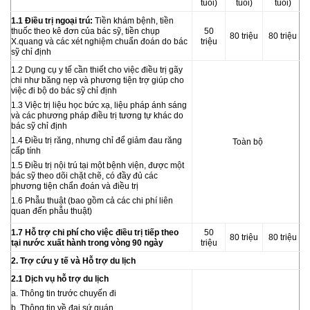
tuổi)
tuổi)
tuổi)
1.1 Điều trị ngoại trú:
Tiền khám bệnh, tiền
thuốc theo kê đơn của bác sỹ, tiền chụp
50
80
triệu
80
triệu
X.quang và các xét nghiệm chuẩn đoán do bác
triệu
sỹ chỉ định
1.2 Dụng cụ y tế cần thiết cho việc điều trị gãy
chi như băng nẹp và phương tiện trợ giúp cho
việc đi bộ do bác sỹ chỉ định
1.3 Việc trị liệu học bức xạ, liệu pháp ánh sáng
và các phương pháp điều trị tương tự khác do
bác sỹ chỉ định
1.4 Điều trị răng, nhưng chỉ để giảm đau răng
Toàn bộ
cấp tính
1.5 Điều trị nội trú tại một bệnh viện, được một
bác sỹ theo dõi chặt chẽ, có đầy đủ các
phương tiện chẩn đoán và điều trị
1.6 Phẫu thuật (bao gồm cả các chi phí liên
quan đến phẫu thuật)
1.7 Hỗ trợ chi phí cho việc điều trị tiếp theo
50
80
triệu
80
triệu
tại nước xuất hành trong vòng 90 ngày
triệu
2. Trợ cứu y tế và Hỗ trợ du lịch
2.1 Dịch vụ hỗ trợ du lịch
a. Thông tin trước chuyến đi
b. Thông tin về đại sứ quán