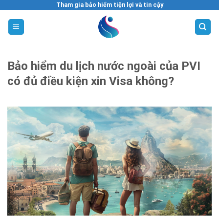
Skip
Tham gia bảo hiểm tiện lợi và tin cậy
to
content
Bảo hiểm du lịch nước ngoài của PVI
có đủ điều kiện xin Visa không?