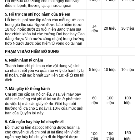
Hỗ trợ 600.000 đồng cho mỗi ngày nằm viện
điều trị bệnh, thương tật tại nước ngoài
5. Hỗ trợ chi phí học hành của trẻ em
Hỗ trợ chi phí học tập dành cho mỗi người con
trong giá thú của Người được bảo hiểm (dưới
14
20
triệu
30
triệu
18 tuổi hoặc dưới 23 tuổi hiện đang tham gia
triệu
học chính khóa tại các trường Đại học hay Cao
đẳng được Nhà nước công nhận) trong trường
hợp Người được bảo hiểm tử vong do tai nạn
PHẠM VI BẢO HIỂM BỔ SUNG
6. Nhận hành lý chậm
Thanh toán chi phí mua các vật dụng vệ sinh
5
triệu
10
triệu
10
triệu
cá nhân thiết yếu và quần áo vì lý do hành lý bị
trì hoãn, thất lạc ít nhất 12h liên tục kể từ khi tới
đích.
7. Mất giấy tờ thông hành
Chi phí xin cấp lại hộ chiếu, visa, vé máy bay
60
100
100
đã bị mất cùng chi phí đi lại và ăn ở phát sinh
triệu
triệu
triệu
do việc bị mất các giấy tờ đó. Giới hạn bồi
thường tối đa cho 1 ngày là 10% của mức giới
hạn của Quyền lợi này
9. Cắt ngắn hay hủy bỏ chuyến đi
Bồi thường tiền đặt cọc không được hoàn lại
cho chuyến đi và chi phí đi lại tăng lên vì cắt
150
100
150
ngắn hay hủy bỏ chuyến đi do Người được
triệu
triệu
triệu