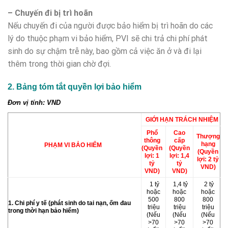
– Chuyến đi bị trì hoãn
Nếu chuyến đi của người được bảo hiểm bị trì hoãn do các
lý do thuộc phạm vi bảo hiểm, PVI sẽ chi trả chi phí phát
sinh do sự chậm trễ này, bao gồm cả việc ăn ở và đi lại
thêm trong thời gian chờ đợi.
2. Bảng tóm tắt quyền lợi bảo hiểm
Đơn vị tính: VND
GIỚI HẠN TRÁCH NHIỆM
Phổ
Cao
Thượng
thông
cấp
hạng
PHẠM VI BẢO HIỂM
(Quyền
(Quyền
(Quyền
lợi: 1
lợi: 1,4
lợi: 2 tỷ
tỷ
tỷ
VND)
VND)
VND)
1 tỷ
1,4 tỷ
2 tỷ
hoặc
hoặc
hoặc
500
800
800
1. Chi phí y tế (phát sinh do tai nạn, ốm đau
triệu
triệu
triệu
trong thời hạn bảo hiểm)
(Nếu
(Nếu
(Nếu
>70
>70
>70