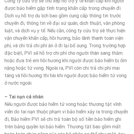
Công ty cứu trợ sẽ thu xếp hỗ trợ y tế khẩn cấp khi người
được bảo hiểm gặp tình trạng khẩn cấp trong chuyến đi.
Dịch vụ hỗ trợ du lịch bao gồm cung cấp thông tin trước
chuyến đi, thông tin về đại sứ quán, dịch thuật, văn phòng
luật, và dịch vụ y tế. Nếu cần, công ty cứu trợ sẽ thực hiện
vận chuyển khẩn cấp, hồi hương, bảo lãnh thanh toán viện
phí, và chi trả chi phí ăn ở đi lại bổ sung. Trong trường hợp
đặc biệt, PVI sẽ hỗ trợ chi phí cho người thân sang thăm
hoặc đưa trẻ em hồi hương khi người được bảo hiểm bị ốm
nặng hoặc tử vong. Ngoài ra, PVI còn chi trả chi phí mai
táng và hồi hương thi hài khi người được bảo hiểm tử vong
ở nước ngoài.
– Tai nạn cá nhân
Nếu người được bảo hiểm tử vong hoặc thương tật vĩnh
viễn do tai nạn thuộc phạm vi bảo hiểm xảy ra trong chuyến
đi, Bảo hiểm PVI sẽ chi trả toàn bộ số tiền bảo hiểm ghi
trên bảng quyền lợi bảo hiểm. Thương tật bao gồm mất