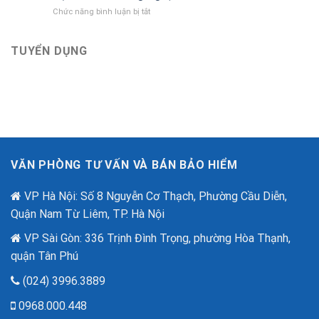
Việt
Bảo
ở
Chức năng bình luận bị tắt
tri
hiểm
Bảo
ân
Bảo
Hiểm
khách
Việt
An
TUYỂN DỤNG
hàng
mới
Ninh
với
nhất
Mạng
ưu
–
đãi
“Lá
lên
Chắn
đến
Số”
2,6
Trong
tỷ
Thời
đồng
Đại
nhân
VĂN PHÒNG TƯ VẤN VÀ BÁN BẢO HIỂM
Lừa
dịp
Đảo
80
Công
VP Hà Nội: Số 8 Nguyễn Cơ Thạch, Phường Cầu Diễn,
năm
Nghệ
quốc
Quận Nam Từ Liêm, TP. Hà Nội
Cao
khánh.
VP Sài Gòn: 336 Trịnh Đình Trọng, phường Hòa Thạnh,
quận Tân Phú
(024) 3996.3889
0968.000.448