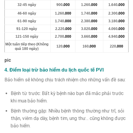
32-45 ngày
900
.000
1.260
.000
1.640
.000
46-60 ngày
1.260
.000
1.740
.000
2.300
.000
61-90 ngày
1.740
.000
2.380
.000
3.180
.000
91-120 ngày
2.220
.000
3.020
.000
4.060
.000
121-150 ngày
2.700
.000
3.660
.000
4.940
.000
Một tuần tiếp theo (Không
120
.000
160
.000
220
.000
quá 180 ngày)
pic
4. Điểm loại trừ bảo hiểm du lịch quốc tế PVI
Bảo hiểm sẽ không chịu trách nhiệm cho những vấn đề sau:
Bệnh từ trước: Bất kỳ bệnh nào bạn đã mắc phải trước
khi mua bảo hiểm.
Bệnh thường gặp: Nhiều bệnh thông thường như trĩ, sỏi
thận, viêm dạ dày, bệnh tim, ung thư… cũng không được
bảo hiểm.