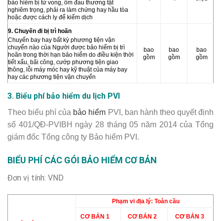
bảo hiểm bị tử vong, ốm đau thương tật
nghiêm trọng, phải ra làm chứng hay hầu tòa
hoặc được cách ly để kiểm dịch
9. Chuyến đi bị trì hoãn
Chuyến bay hay bất kỳ phương tiện vận
chuyển nào của Người được bảo hiểm bị trì
bao
bao
bao
hoãn trong thời hạn bảo hiểm do điều kiện thời
gồm
gồm
gồm
tiết xấu, bãi công, cướp phương tiện giao
thông, lỗi máy móc hay kỹ thuật của máy bay
hay các phương tiện vận chuyển
3. Biểu phí bảo hiểm du lịch PVI
T
heo biểu phí của
bảo hiểm
PVI, ban hành theo quyết định
số 401/QĐ-PVIBH ngày 28 tháng 05 năm 2014 của Tổng
giám đốc Tổng công ty Bảo hiểm PVI.
BIỂU PHÍ CÁC GÓI BẢO HIỂM CƠ BẢN
Đơn vị tính: VND
Phạm vi địa lý: Toàn cầu
CƠ BẢN 1
CƠ BẢN 2
CƠ BẢN 3