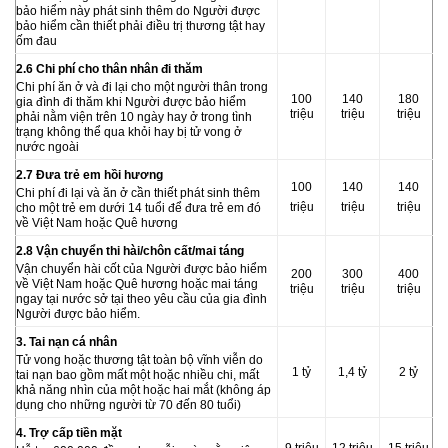
bảo hiểm này phát sinh thêm do Người được
bảo hiểm cần thiết phải điều trị thương tật hay
ốm đau
2.6 Chi phí cho thân nhân đi thăm
Chi phí ăn ở và đi lại cho một người thân trong
100
140
180
gia đình đi thăm khi Người được bảo hiểm
triệu
triệu
triệu
phải nằm viện trên 10 ngày hay ở trong tình
trạng không thể qua khỏi hay bị tử vong ở
nước ngoài
2.7 Đưa trẻ em hồi hương
100
140
140
Chi phí đi lại và ăn ở cần thiết phát sinh thêm
triệu
triệu
triệu
cho một trẻ em dưới 14 tuổi để đưa trẻ em đó
về Việt Nam hoặc Quê hương
2.8 Vận chuyển thi hài/chôn cất/mai táng
Vận chuyển hài cốt của Người được bảo hiểm
200
300
400
về Việt Nam hoặc Quê hương hoặc mai táng
triệu
triệu
triệu
ngay tại nước sở tại theo yêu cầu của gia đình
Người được bảo hiểm.
3. Tai nạn cá nhân
Tử vong hoặc thương tật toàn bộ vĩnh viễn do
1 tỷ
1,4 tỷ
2 tỷ
tai nạn bao gồm mất một hoặc nhiều chi, mất
khả năng nhìn của một hoặc hai mắt (không áp
dụng cho những người từ 70 đến 80 tuổi)
4. Trợ cấp tiền mặt
9
triệu
12
triệu
15
triệu