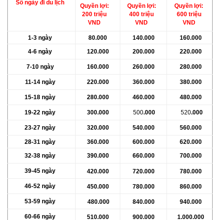
Số ngày đi du lịch
Quyền lợi:
Quyền lợi:
Quyền lợi:
200 triệu
400 triệu
600 triệu
VND
VND
VND
1-3 ngày
80
.000
140
.000
160
.000
4-6 ngày
120
.000
200
.000
220
.000
7-10 ngày
160
.000
260
.000
280
.000
11-14 ngày
220
.000
360
.000
380
.000
15-18 ngày
280
.000
460
.000
480
.000
19-22
ngày
300
.000
500
.000
520
.000
23-27
ngày
320
.000
540
.000
560
.000
28-31 ngày
360
.000
600
.000
620
.000
32-38 ngày
390
.000
660
.000
700
.000
39-45 ngày
420
.000
720
.000
780
.000
46-52 ngày
450
.000
780
.000
860
.000
53-59 ngày
480
.000
840
.000
940
.000
60-66 ngày
510
.000
900
.000
1.000
.000