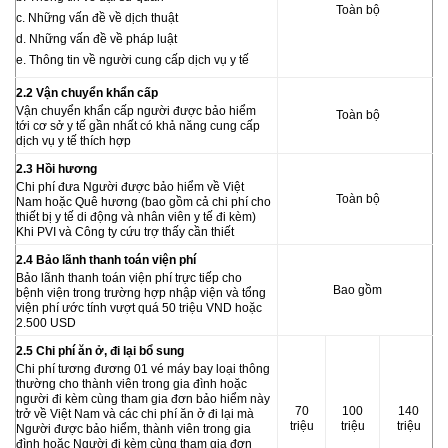
Toàn bộ
c. Những vấn đề về dịch thuật
d. Những vấn đề về pháp luật
e. Thông tin về người cung cấp dịch vụ y tế
2.2 Vận chuyển khẩn cấp
Vận chuyển khẩn cấp người được bảo hiểm
Toàn bộ
tới cơ sở y tế gần nhất có khả năng cung cấp
dịch vụ y tế thích hợp
2.3 Hồi hương
Chi phí đưa Người được bảo hiểm về Việt
Toàn bộ
Nam hoặc Quê hương (bao gồm cả chi phí cho
thiết bị y tế di động và nhân viên y tế đi kèm)
Khi PVI và Công ty cứu trợ thấy cần thiết
2.4 Bảo lãnh thanh toán viện phí
Bảo lãnh thanh toán viện phí trực tiếp cho
Bao gồm
bệnh viện trong trường hợp nhập viện và tổng
viện phí ước tính vượt quá 50 triệu VND hoặc
2.500 USD
2.5 Chi phí ăn ở, đi lại bổ sung
Chi phí tương đương 01 vé máy bay loại thông
thường cho thành viên trong gia đình hoặc
người đi kèm cùng tham gia đơn bảo hiểm này
70
100
140
trở về Việt Nam và các chi phí ăn ở đi lại mà
triệu
triệu
triệu
Người được bảo hiểm, thành viên trong gia
đình hoặc Người đi kèm cùng tham gia đơn