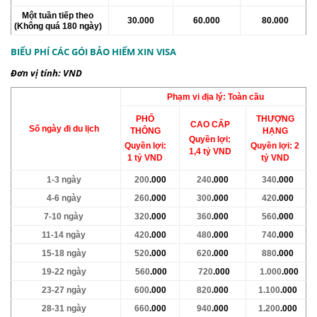
Một tuần tiếp theo
30.000
60
.000
80
.000
(Không quá 180 ngày)
BIỂU PHÍ CÁC GÓI BẢO HIỂM XIN VISA
Đơn vị tính: VND
Phạm vi địa lý: Toàn cầu
PHỔ
THƯỢNG
CAO CẤP
Số ngày đi du lịch
THÔNG
HẠNG
Quyền lợi:
Quyền lợi:
Quyền lợi:
2
1,4 tỷ VND
1 tỷ VND
tỷ VND
1-3 ngày
200
.000
240
.000
340
.000
4-6 ngày
260
.000
300
.000
420
.000
7-10 ngày
320
.000
360
.000
560
.000
11-14 ngày
420
.000
480
.000
740
.000
15-18 ngày
520
.000
620
.000
880
.000
19-22
ngày
560
.000
720
.000
1.000
.000
23-27
ngày
600
.000
820
.000
1.100
.000
28-31 ngày
660
.000
940
.000
1.200
.000