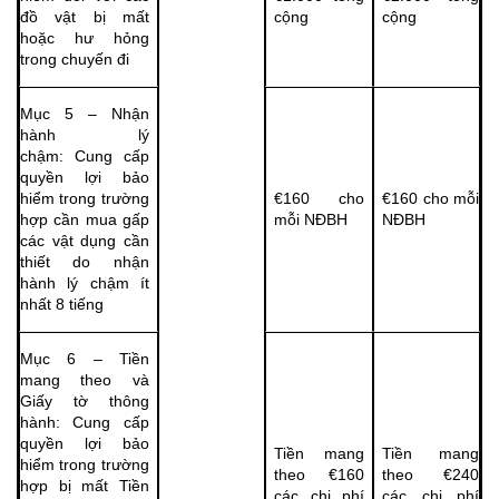
đồ vật bị mất
cộng
cộng
hoặc hư hỏng
trong chuyến đi
Mục 5 – Nhận
hành lý
chậm: Cung cấp
quyền lợi bảo
hiểm trong trường
€160 cho
€160 cho mỗi
hợp cần mua gấp
mỗi NĐBH
NĐBH
các vật dụng cần
thiết do nhận
hành lý chậm ít
nhất 8 tiếng
Mục 6 – Tiền
mang theo và
Giấy tờ thông
hành: Cung cấp
quyền lợi bảo
Tiền mang
Tiền mang
hiểm trong trường
theo €160
theo €240
hợp bị mất Tiền
các chi phí
các chi phí