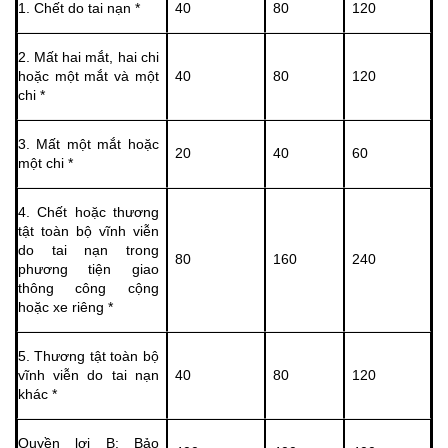
1. Chết do tai nạn *
40
80
120
2. Mất hai mắt, hai chi
hoặc một mắt và một
40
80
120
chi *
3. Mất một mắt hoặc
20
40
60
một chi *
4. Chết hoặc thương
tật toàn bộ vĩnh viễn
do tai nạn trong
80
160
240
phương tiện giao
thông công cộng
hoặc xe riêng *
5. Thương tật toàn bộ
vĩnh viễn do tai nạn
40
80
120
khác *
Quyền lợi B: Bảo