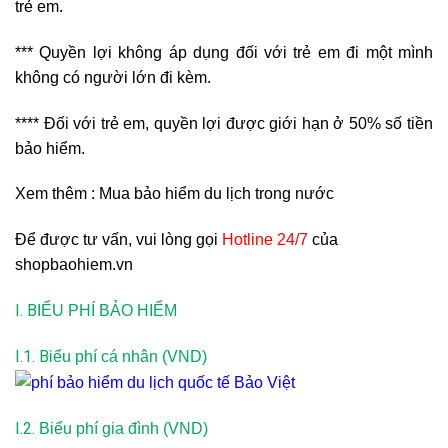
trẻ em.
*** Quyền lợi không áp dụng đối với trẻ em đi một mình
không có người lớn đi kèm.
**** Đối với trẻ em, quyền lợi được giới hạn ở 50% số tiền
bảo hiểm.
Xem thêm : Mua bảo hiểm du lịch trong nước
Để được tư vấn, vui lòng gọi
Hotline 24/7
của
shopbaohiem.vn
I. B
IỂU PHÍ BẢO HIỂM
I.1. B
iểu phí cá nhân (VND)
I.2.
Biểu phí gia đình (VND)