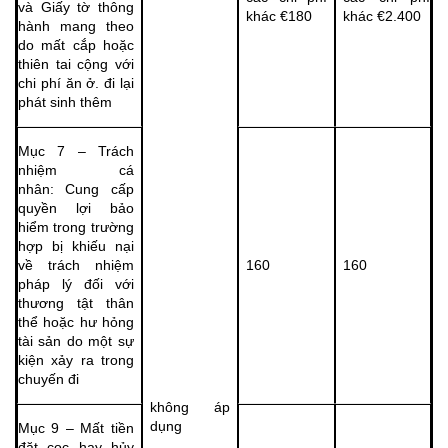
và Giấy tờ thông
khác €180
khác €2.400
hành mang theo
do mất cắp hoặc
thiên tai cộng với
chi phí ăn ở. đi lại
phát sinh thêm
Mục 7 – Trách
nhiệm cá
nhân: Cung cấp
quyền lợi bảo
hiểm trong trường
hợp bị khiếu nại
về trách nhiệm
160
160
pháp lý đối với
thương tật thân
thể hoặc hư hỏng
tài sản do một sự
kiện xảy ra trong
chuyến đi
không áp
dụng
Mục 9 – Mất tiền
đặt cọc hay hủy