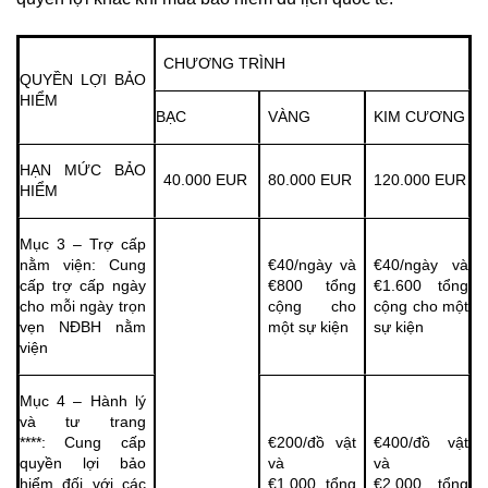
CHƯƠNG TRÌNH
QUYỀN LỢI BẢO
HIỂM
BẠC
VÀNG
KIM CƯƠNG
HẠN MỨC BẢO
40.000 EUR
80.000 EUR
120.000 EUR
HIỂM
Mục 3 – Trợ cấp
nằm viện: Cung
€40/ngày và
€40/ngày và
cấp trợ cấp ngày
€800 tổng
€1.600 tổng
cho mỗi ngày trọn
cộng cho
cộng cho một
vẹn NĐBH nằm
một sự kiện
sự kiện
viện
Mục 4 – Hành lý
và tư trang
****: Cung cấp
€200/đồ vật
€400/đồ vật
quyền lợi bảo
và
và
hiểm đối với các
€1.000 tổng
€2.000 tổng