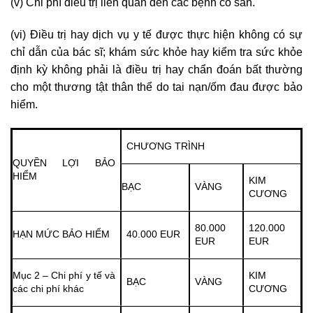
(v) Chi phí điều trị liên quan đến các bệnh có sẵn.
(vi) Điều trị hay dịch vụ y tế được thực hiện không có sự
chỉ dẫn của bác sĩ; khám sức khỏe hay kiểm tra sức khỏe
định kỳ không phải là điều trị hay chẩn đoán bất thường
cho một thương tật thân thể do tai nạn/ốm đau được bảo
hiểm.
CHƯƠNG TRÌNH
QUYỀN LỢI BẢO
HIỂM
KIM
BẠC
VÀNG
CƯƠNG
80.000
120.000
HẠN MỨC BẢO HIỂM
40.000 EUR
EUR
EUR
Mục 2 – Chi phí y tế và
KIM
BẠC
VÀNG
các chi phí khác
CƯƠNG