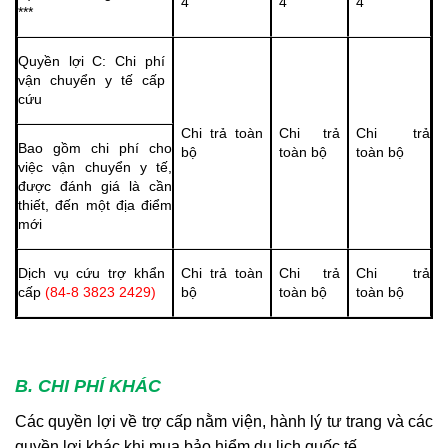
4
4
4
***
Quyền lợi C: Chi phí
vận chuyển y tế cấp
cứu
Chi trả toàn
Chi trả
Chi trả
Bao gồm chi phí cho
bộ
toàn bộ
toàn bộ
việc vận chuyển y tế,
được đánh giá là cần
thiết, đến một địa điểm
mới
Dịch vụ cứu trợ khẩn
Chi trả toàn
Chi trả
Chi trả
cấp
(
84-8 3823 2429)
bộ
toàn bộ
toàn bộ
B. CHI PHÍ KHÁC
Các quyền lợi về trợ cấp nằm viện, hành lý tư trang và các
quyền lợi khác khi mua bảo hiểm du lịch quốc tế.