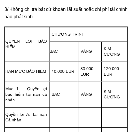
3/ Không chi trả bất cứ khoản lãi suất hoặc chi phí tài chính
nào phát sinh.
CHƯƠNG TRÌNH
QUYỀN LỢI BẢO
HIỂM
KIM
BẠC
VÀNG
CƯƠNG
80.000
120.000
HẠN MỨC BẢO HIỂM
40.000 EUR
EUR
EUR
Mục 1 – Quyền lợi
KIM
bảo hiểm tai nạn cá
BẠC
VÀNG
CƯƠNG
nhân
Quyền lợi A: Tai nạn
Cá nhân