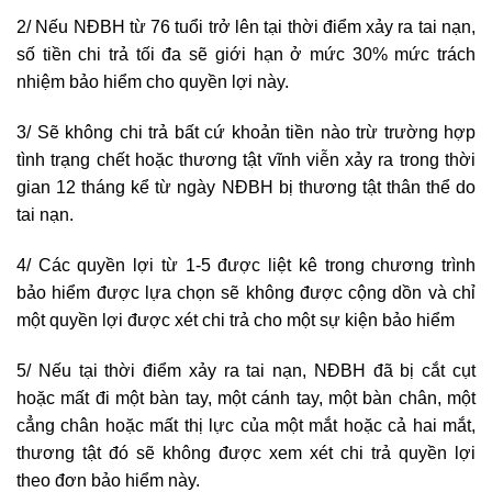
2/ Nếu NĐBH từ 76 tuổi trở lên tại thời điểm xảy ra tai nạn,
số tiền chi trả tối đa sẽ giới hạn ở mức 30% mức trách
nhiệm bảo hiểm cho quyền lợi này.
3/ Sẽ không chi trả bất cứ khoản tiền nào trừ tr­ường hợp
tình trạng chết hoặc thương tật vĩnh viễn xảy ra trong thời
gian 12 tháng kể từ ngày NĐBH bị thương tật thân thể do
tai nạn.
4/ Các quyền lợi từ 1-5 được liệt kê trong chương trình
bảo hiểm được lựa chọn sẽ không được cộng dồn và chỉ
một quyền lợi được xét chi trả cho một sự kiện bảo hiểm
5/ Nếu tại thời điểm xảy ra tai nạn, NĐBH đã bị cắt cụt
hoặc mất đi một bàn tay, một cánh tay, một bàn chân, một
cẳng chân hoặc mất thị lực của một mắt hoặc cả hai mắt,
thương tật đó sẽ không được xem xét chi trả quyền lợi
theo đơn bảo hiểm này.