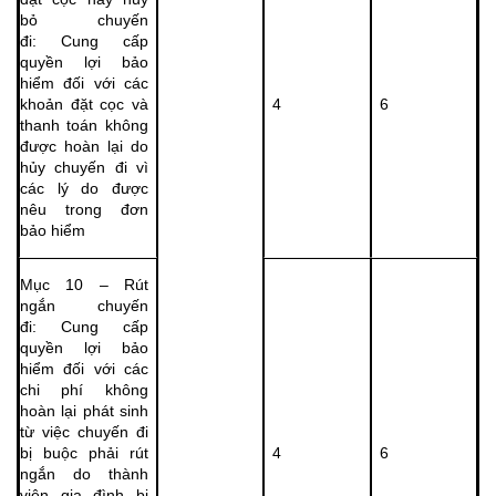
bỏ chuyến
đi: Cung cấp
quyền lợi bảo
hiểm đối với các
khoản đặt cọc và
4
6
thanh toán không
được hoàn lại do
hủy chuyến đi vì
các lý do được
nêu trong đơn
bảo hiểm
Mục 10 – Rút
ngắn chuyến
đi: Cung cấp
quyền lợi bảo
hiểm đối với các
chi phí không
hoàn lại phát sinh
từ việc chuyến đi
bị buộc phải rút
4
6
ngắn do thành
viên gia đình bị