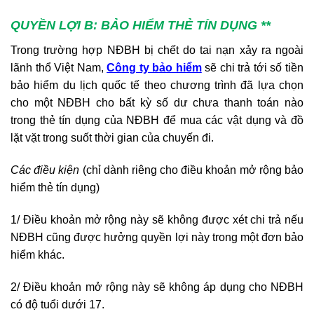
QUYỀN LỢI B: BẢO HIỂM THẺ TÍN DỤNG **
Trong trường hợp NĐBH bị chết do tai nạn xảy ra ngoài
lãnh thổ Việt Nam,
Công ty bảo hiểm
sẽ chi trả tới số tiền
bảo hiểm du lịch quốc tế theo chương trình đã lựa chọn
cho một NĐBH cho bất kỳ số dư chưa thanh toán nào
trong thẻ tín dụng của NĐBH để mua các vật dụng và đồ
lặt vặt trong suốt thời gian của chuyến đi.
Các điều kiện
(chỉ dành riêng cho điều khoản mở rộng bảo
hiểm thẻ tín dụng)
1/ Điều khoản mở rộng này sẽ không được xét chi trả nếu
NĐBH cũng được hưởng quyền lợi này trong một đơn bảo
hiểm khác.
2/ Điều khoản mở rộng này sẽ không áp dụng cho NĐBH
có độ tuổi dưới 17.