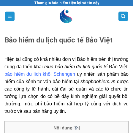
Skip
Tham gia bảo hiểm tiện lợi và tin cậy
to
content
Bảo hiểm du lịch quốc tế Bảo Việt
Hiện tại cũng có khá nhiều đơn vị Bảo hiểm trên thị trường
cũng đã triển khai
mua bảo hiểm du lịch quốc tế
Bảo Việt,
bảo hiểm du lịch khối Schengen
uy nhiên sản phẩm bảo
hiểm của kênh tư vấn bảo hiểm tại
shopbaohiem.vn
được
các công ty lữ hành, cái đại sứ quán và các tổ chức tin
tưởng lựa chọn do có bề dày kinh nghiệm giải quyết bồi
thường, mức phí bảo hiểm rất hợp lý cùng với dịch vụ
trước và sau bán hàng uy tín.
Nội dung
[
ẩn
]