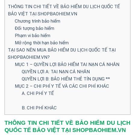
THÔNG TIN CHI TIẾT VỀ BẢO HIỂM DU LỊCH QUỐC TẾ
BẢO VIỆT TẠI SHOPBAOHIEM.VN
Chương trình bảo hiểm
Đối tượng bảo hiểm
Phạm vi bảo hiểm
Mở rộng thời hạn bảo hiểm
TẠI SAO NÊN MUA BẢO HIỂM DU LỊCH QUỐC TẾ TẠI
SHOPBAOHIEM.VN?
MỤC 1 – QUYỀN LỢI BẢO HIỂM TAI NẠN CÁ NHÂN
QUYỀN LỢI A: TAI NẠN CÁ NHÂN
QUYỀN LỢI B: BẢO HIỂM THẺ TÍN DỤNG **
MỤC 2 – CHI PHÍ Y TẾ VÀ CÁC CHI PHÍ KHÁC
A. CHI PHÍ Y TẾ
B. CHI PHÍ KHÁC
THÔNG TIN CHI TIẾT VỀ BẢO HIỂM DU LỊCH
QUỐC TẾ BẢO VIỆT TẠI SHOPBAOHIEM.VN