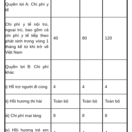
Quyền lợi A: Chi phí y
tế
Chi phí y tế nội trú,
ngoại trú, bao gồm cả
chi phí y tế tiếp theo
40
80
120
phát sinh trong vòng 1
tháng kể từ khi trở về
Việt Nam
Quyền lợi B: Chi phí
khác
i) Hỗ trợ người đi cùng
4
4
4
ii) Hồi hương thi hài
Toàn bộ
Toàn bộ
Toàn bộ
iii) Chi phí mai táng
8
8
8
iv) Hồi hương trẻ em