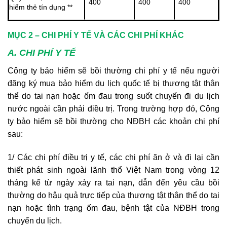
400
400
400
hiểm thẻ tín dụng **
MỤC 2 – CHI PHÍ Y TẾ VÀ CÁC CHI PHÍ KHÁC
A. CHI PHÍ Y TẾ
Công ty bảo hiểm sẽ bồi thường chi phí y tế nếu người
đăng ký mua bảo hiểm du lịch quốc tế bị thương tật thân
thể do tai nạn hoặc ốm đau trong suốt chuyến đi du lịch
nước ngoài cần phải điều trị. Trong trường hợp đó, Công
ty bảo hiểm sẽ bồi thường cho NĐBH các khoản chi phí
sau:
1/ Các chi phí điều trị y tế, các chi phí ăn ở và đi lại cần
thiết phát sinh ngoài lãnh thổ Việt Nam trong vòng 12
tháng kể từ ngày xảy ra tai nạn, dẫn đến yêu cầu bồi
thường do hậu quả trực tiếp của thương tật thân thể do tai
nạn hoặc tình trạng ốm đau, bệnh tật của NĐBH trong
chuyến du lịch.