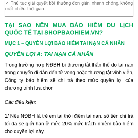
✓ Thủ tục giải quyết bồi thường đơn giản, nhanh chóng, không
mất nhiều thời gian.
TẠI SAO NÊN MUA BẢO HIỂM DU LỊCH
QUỐC TẾ TẠI SHOPBAOHIEM.VN?
MỤC 1 – QUYỀN LỢI BẢO HIỂM TAI NẠN CÁ NHÂN
QUYỀN LỢI A: TAI NẠN CÁ NHÂN
Trong trường hợp NĐBH bị thương tật thân thể do tai nạn
trong chuyến đi dẫn đến tử vong hoặc thương tật vĩnh viễn,
Công ty bảo hiểm sẽ chi trả theo mức quyền lợi của
chương trình lựa chọn
Các điều kiện:
1/ Nếu NĐBH là trẻ em tại thời điểm tai nạn, số tiền chi trả
tối đa sẽ giới hạn ở mức 20% mức trách nhiệm bảo hiểm
cho quyền lợi này.