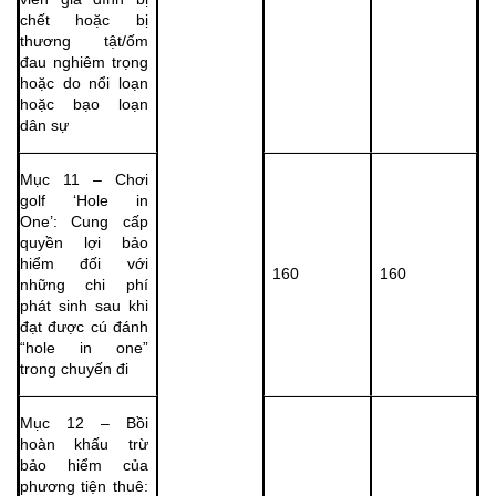
chết hoặc bị
thương tật/ốm
đau nghiêm trọng
hoặc do nổi loạn
hoặc bạo loạn
dân sự
Mục 11 – Chơi
golf ‘Hole in
One’: Cung cấp
quyền lợi bảo
hiểm đối với
160
160
những chi phí
phát sinh sau khi
đạt được cú đánh
“hole in one”
trong chuyến đi
Mục 12 – Bồi
hoàn khấu trừ
bảo hiểm của
phương tiện thuê: