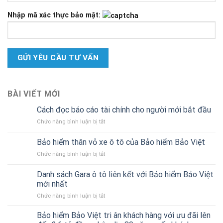
Nhập mã xác thực bảo mật:
BÀI VIẾT MỚI
Cách đọc báo cáo tài chính cho người mới bắt đầu
ở
Chức năng bình luận bị tắt
Cách
đọc
Bảo hiểm thân vỏ xe ô tô của Bảo hiểm Bảo Việt
báo
ở
Chức năng bình luận bị tắt
cáo
Bảo
tài
hiểm
chính
Danh sách Gara ô tô liên kết với Bảo hiểm Bảo Việt
thân
cho
mới nhất
vỏ
người
ở
Chức năng bình luận bị tắt
xe
mới
Danh
ô
bắt
sách
tô
Bảo hiểm Bảo Việt tri ân khách hàng với ưu đãi lên
đầu
Gara
của