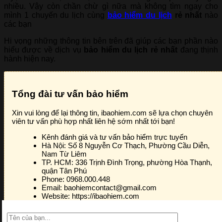
nhiều. Vậy còn chần chừ gì nữa mà không tìm ngay cho
mình 1 chuyến du lịch cùng
bảo hiểm du lịch
rẻ nhất
nào
các bạn
Hi vọng những thông tin bên trên đã giúp các bạn phần nào
hiểu được về dịch vụ
bảo hiểm du lịch rẻ nhất
đang thịnh
hành hiện nay.
Tổng đài tư vấn bảo hiểm
Xin vui lòng để lại thông tin, ibaohiem.com sẽ lựa chọn chuyên
viên tư vấn phù hợp nhất liên hệ sớm nhất tới bạn!
Kênh đánh giá và tư vấn bảo hiểm trực tuyến
Hà Nội:
Số 8 Nguyễn Cơ Thạch, Phường Cầu Diễn,
Nam Từ Liêm
TP. HCM:
336 Trịnh Đình Trọng, phường Hòa Thạnh,
quận Tân Phú
Phone:
0968.000.448
Email:
baohiemcontact@gmail.com
Website:
https://ibaohiem.com