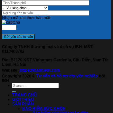
Nhập mã xác thực bảo mật:
Công ty TNHH thương mại và dịch vụ IBH. MST:
0110408702
Đ/c: B1120 KĐT Vinhomes Gardenia, Cầu Diễn, Nam Từ
Liêm, Hà Nội
Website:
https://ibaohiem.com
Copyright 2026 ©
Tư vấn và hỗ trợ chuyên nghiệp
bởi
IBH
TRANG CHỦ
GIỚI THIỆU
SẢN PHẨM
BẢO HIỂM SỨC KHỎE