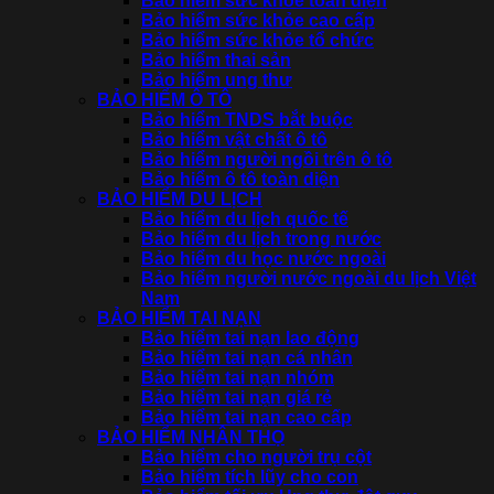
Bảo hiểm sức khỏe toàn diện
Bảo hiểm sức khỏe cao cấp
Bảo hiểm sức khỏe tổ chức
Bảo hiểm thai sản
Bảo hiểm ung thư
BẢO HIỂM Ô TÔ
Bảo hiểm TNDS bắt buộc
Bảo hiểm vật chất ô tô
Bảo hiểm người ngồi trên ô tô
Bảo hiểm ô tô toàn diện
BẢO HIỂM DU LỊCH
Bảo hiểm du lịch quốc tế
Bảo hiểm du lịch trong nước
Bảo hiểm du học nước ngoài
Bảo hiểm người nước ngoài du lịch Việt
Nam
BẢO HIỂM TAI NẠN
Bảo hiểm tai nạn lao động
Bảo hiểm tai nạn cá nhân
Bảo hiểm tai nạn nhóm
Bảo hiểm tai nạn giá rẻ
Bảo hiểm tai nạn cao cấp
BẢO HIỂM NHÂN THỌ
Bảo hiểm cho người trụ cột
Bảo hiểm tích lũy cho con