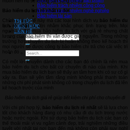
Bảo hiểm trách nhiệm sản phẩm
muốn nên họ sẽ không sẵn sàng chi trả
Bảo hiểm trách nhiệm công cộng
Bảo hiểm du lịch rẻ nhất ra đời
Bảo hiểm trách nhiệm nghề nghiệp
Bảo hiểm tài sản
Chính vì thực tế này mà các loại hình dịch vụ
bảo hiểm du
TIN TỨC
lịch rẻ nhất
ra đời nhằm khắc phục tình trạng trên. Mọi
KIẾN THỨC
người có thể mua bảo hiểm du lịch với giá rẻ nhưng chất
LIÊN HỆ
lượng của bảo hiểm thì vẫn được giữ nguyên. Trong những
trường hợp chuyến du lịch bị hoãn không theo kế hoạch thì
mọi người sẽ được công ty bảo hiểm chi trả cho cái việc trì
hoãn đó
Có một lời khuyên dành cho các bạn đó chính là nên mua
bảo hiểm du lịch cho bất cứ chuyến đi nào của mình. Khi
mua bảo hiểm du lịch bạn sẽ thấy an tâm hơn khi có sự cố gì
xảy ra. Bạn sẽ yên tâm rằng mình không phải thanh toán
những chi phí phát sinh không có trong chuyến du lịch đã lên
kế hoạch trước của mình
Bảo hiểm du lịch giá rẻ giúp tiết kiệm chi phí cho chuyến đi
Với chi phí hợp lý,
bảo hiểm du lịch rẻ nhất
sẽ là lựa chọn
tốt cho khách hàng đang có nhu cầu đi du lịch trong nước
hoặc nước ngoài. Khi sử dụng bảo hiểm du lịch các bạn có
thể thoải mái vi vu ngắm cảnh đẹp, trải nghiệm những điều
tuyệt vời nhất tại nơi bạn đến mà không còn phải suy nghĩ