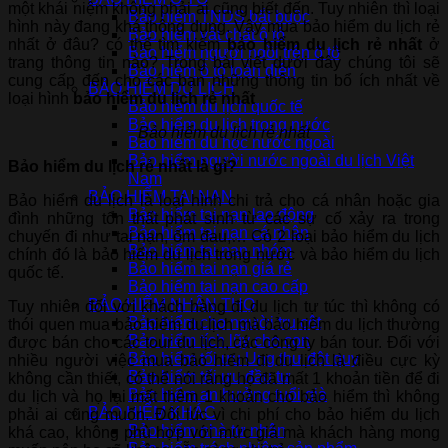
một khái niệm không phải ai cũng biết đến. Tuy nhiên thì loại
Bảo hiểm TNDS bắt buộc
hình này đang khá thông dụng. Vậy mua bảo hiểm du lịch rẻ
Bảo hiểm vật chất ô tô
nhất ở đâu? có thể tìm kiếm
bảo hiểm du lịch rẻ nhất
ở
Bảo hiểm người ngồi trên ô tô
trang thông tin nào? Trong bài viết dưới đây chúng tôi sẽ
Bảo hiểm ô tô toàn diện
cung cấp đến cho các bạn những thông tin bổ ích nhất về
BẢO HIỂM DU LỊCH
loại hình
bảo hiểm du lịch rẻ nhất
Bảo hiểm du lịch quốc tế
Bảo hiểm du lịch trong nước
Bảo hiểm du lịch rẻ nhất
Bảo hiểm du học nước ngoài
Bảo hiểm người nước ngoài du lịch Việt
Bảo hiểm du lịch rẻ nhất là gì?
Nam
BẢO HIỂM TAI NẠN
Bảo hiểm du lịch là loại hình chi trả cho cá nhân hoặc gia
Bảo hiểm tai nạn lao động
đình những tổn thất phát sinh từ các sự cố xảy ra trong
Bảo hiểm tai nạn cá nhân
chuyến đi như tai nạn, ốm đau,… Có 2 loại bảo hiểm du lịch
Bảo hiểm tai nạn nhóm
chính đó là bảo hiểm du lịch trong nước và bảo hiểm du lịch
Bảo hiểm tai nạn giá rẻ
quốc tế.
Bảo hiểm tai nạn cao cấp
BẢO HIỂM NHÂN THỌ
Tuy nhiên đối với khách hàng đi du lịch tự túc thì không có
Bảo hiểm cho người trụ cột
thói quen mua bảo hiểm du lịch mà bảo hiểm du lịch thường
Bảo hiểm tích lũy cho con
được bán cho các tour du lịch, các công ty bán tour. Đối với
Bảo hiểm tối ưu Ung thư đột quỵ
nhiều người việc mua bảo hiểm đi du lịch là điều cực kỳ
Bảo hiểm tối ưu đầu tư
không cần thiết, có thể nói rằng họ đã mất 1 khoản tiền để đi
Bảo hiểm an hưởng tuổi già
du lịch và họ lại mất thêm 1 khoản cho bảo hiểm thì không
BẢO HIỂM KHÁC
phải ai cũng muốn. Đôi lúc vì chi phí cho bảo hiểm du lịch
Bảo hiểm nhà tư nhân
khá cao, không phù hợp với mức giá mà khách hàng mong