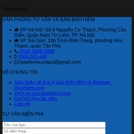
Bảo
Bảo
Việt
đầu
kết
Tuyển dụng
Hiểm
hiểm
tri
với
An
Bảo
ân
Bảo
VĂN PHÒNG TƯ VẤN VÀ BÁN BẢO HIỂM
Ninh
Việt
khách
hiểm
Mạng
hàng
Bảo
VP Hà Nội: Số 8 Nguyễn Cơ Thạch, Phường Cầu
–
với
Việt
Diễn, Quận Nam Từ Liêm, TP. Hà Nội
“Lá
ưu
mới
VP Sài Gòn: 336 Trịnh Đình Trọng, phường Hòa
Chắn
đãi
nhất
Thạnh, quận Tân Phú
Số”
lên
(024) 3996.3889
Trong
đến
0968.000.448
Thời
2,6
baohiemcontact@gmail.com
Đại
tỷ
Lừa
đồng
VỀ CHÚNG TÔI
Đảo
nhân
Công
dịp
Giới thiệu về Đại lý bảo hiểm IBH và Website:
Nghệ
80
ibaohiem.com
Cao
năm
Dịch vụ của ibaohiem.com
quốc
Đại lý/Cộng tác viên
khánh.
Liên hệ
TƯ VẤN MIỄN PHÍ