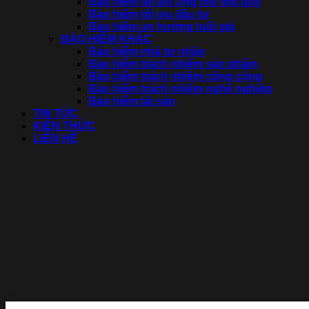
Bảo hiểm tối ưu Ung thư đột quỵ
Bảo hiểm tối ưu đầu tư
Bảo hiểm an hưởng tuổi già
BẢO HIỂM KHÁC
Bảo hiểm nhà tư nhân
Bảo hiểm trách nhiệm sản phẩm
Bảo hiểm trách nhiệm công cộng
Bảo hiểm trách nhiệm nghề nghiệp
Bảo hiểm tài sản
TIN TỨC
KIẾN THỨC
LIÊN HỆ