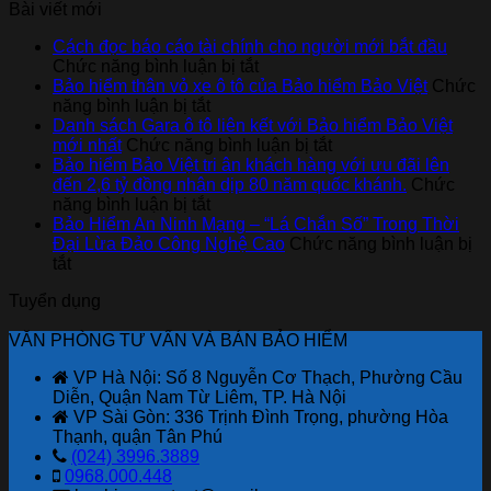
Bài viết mới
Cách đọc báo cáo tài chính cho người mới bắt đầu
ở
Chức năng bình luận bị tắt
Cách
Bảo hiểm thân vỏ xe ô tô của Bảo hiểm Bảo Việt
Chức
ở
đọc
năng bình luận bị tắt
Bảo
báo
Danh sách Gara ô tô liên kết với Bảo hiểm Bảo Việt
hiểm
cáo
ở
mới nhất
Chức năng bình luận bị tắt
thân
tài
Danh
Bảo hiểm Bảo Việt tri ân khách hàng với ưu đãi lên
vỏ
chính
sách
đến 2,6 tỷ đồng nhân dịp 80 năm quốc khánh.
Chức
xe
ở
cho
Gara
năng bình luận bị tắt
ô
Bảo
người
ô
Bảo Hiểm An Ninh Mạng – “Lá Chắn Số” Trong Thời
tô
hiểm
mới
tô
Đại Lừa Đảo Công Nghệ Cao
Chức năng bình luận bị
ở
của
Bảo
bắt
liên
tắt
Bảo
Bảo
Việt
đầu
kết
Tuyển dụng
Hiểm
hiểm
tri
với
An
Bảo
ân
Bảo
VĂN PHÒNG TƯ VẤN VÀ BÁN BẢO HIỂM
Ninh
Việt
khách
hiểm
Mạng
hàng
Bảo
VP Hà Nội: Số 8 Nguyễn Cơ Thạch, Phường Cầu
–
với
Việt
Diễn, Quận Nam Từ Liêm, TP. Hà Nội
“Lá
ưu
mới
VP Sài Gòn: 336 Trịnh Đình Trọng, phường Hòa
Chắn
đãi
nhất
Thạnh, quận Tân Phú
Số”
lên
(024) 3996.3889
Trong
đến
0968.000.448
Thời
2,6