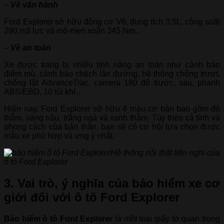
–
Về vận hành
Ford Explorer sở hữu động cơ V6, dung tích 3.5L, công suất
290 mã lực và mô-men xoắn 345 Nm..
–
Về an toàn
Xe được trang bị nhiều tính năng an toàn như cảnh báo
điểm mù, cảnh báo chệch làn đường, hệ thống chống trượt,
chống lật AdvanceTrac, camera 180 độ trước, sau, phanh
ABS/EBD, 10 túi khí…
Hiện nay, Ford Explorer sở hữu 4 màu cơ bản bao gồm đỏ
thẫm, vàng nâu, trắng ngà và xanh thẫm. Tùy theo cá tính và
phong cách của bản thân, bạn sẽ có cơ hội lựa chọn được
mẫu xe phù hợp và ưng ý nhất.
Hệ thống nội thất tiện nghi của
ô tô Ford Explorer
3. Vai trò, ý nghĩa của bảo hiểm xe cơ
giới đối với ô tô Ford Explorer
B
ảo hiểm ô tô Ford Explorer
là một loại giấy tờ quan trọng