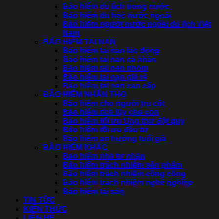
Bảo hiểm du lịch trong nước
Bảo hiểm du học nước ngoài
Bảo hiểm người nước ngoài du lịch Việt
Nam
BẢO HIỂM TAI NẠN
Bảo hiểm tai nạn lao động
Bảo hiểm tai nạn cá nhân
Bảo hiểm tai nạn nhóm
Bảo hiểm tai nạn giá rẻ
Bảo hiểm tai nạn cao cấp
BẢO HIỂM NHÂN THỌ
Bảo hiểm cho người trụ cột
Bảo hiểm tích lũy cho con
Bảo hiểm tối ưu Ung thư đột quỵ
Bảo hiểm tối ưu đầu tư
Bảo hiểm an hưởng tuổi già
BẢO HIỂM KHÁC
Bảo hiểm nhà tư nhân
Bảo hiểm trách nhiệm sản phẩm
Bảo hiểm trách nhiệm công cộng
Bảo hiểm trách nhiệm nghề nghiệp
Bảo hiểm tài sản
TIN TỨC
KIẾN THỨC
LIÊN HỆ