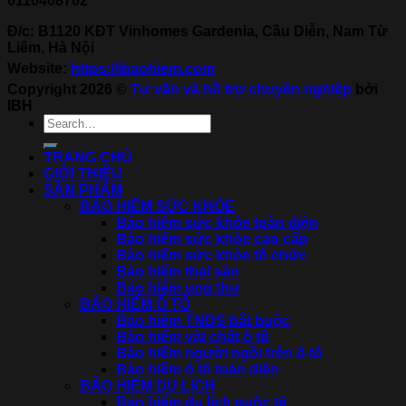
0110408702
Đ/c: B1120 KĐT Vinhomes Gardenia, Cầu Diễn, Nam Từ
Liêm, Hà Nội
Website:
https://ibaohiem.com
Copyright 2026 ©
Tư vấn và hỗ trợ chuyên nghiệp
bởi
IBH
TRANG CHỦ
GIỚI THIỆU
SẢN PHẨM
BẢO HIỂM SỨC KHỎE
Bảo hiểm sức khỏe toàn diện
Bảo hiểm sức khỏe cao cấp
Bảo hiểm sức khỏe tổ chức
Bảo hiểm thai sản
Bảo hiểm ung thư
BẢO HIỂM Ô TÔ
Bảo hiểm TNDS bắt buộc
Bảo hiểm vật chất ô tô
Bảo hiểm người ngồi trên ô tô
Bảo hiểm ô tô toàn diện
BẢO HIỂM DU LỊCH
Bảo hiểm du lịch quốc tế