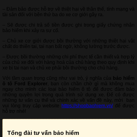
– Đảm bảo được hỗ trợ về thiệt hại về thân thể, tính mạng và
tài sản đối với bên thứ ba do xe cơ giới gây ra.
– Sẽ được chi trả số tiền được ghi trong giấy chứng nhận
bảo hiểm khi xảy ra sự cố.
– Chủ xe cơ giới được bồi thường với những thiệt hại vật
chất do thiên tai, tai nạn bất ngờ, không lường trước được.
– Được bồi thường những chi phí thực tế cần thiết và hợp lý
của chủ xe đối với hàng hoá của chủ hàng theo quy định khi
xe bị tai nạn và chủ xe phải bồi thường cho chủ hàng.
Với tầm quan trọng cũng như vai trò, ý nghĩa của
bảo hiểm
ô tô Ford Explorer
, bạn còn chần chờ gì mà không mua
ngay cho mình các loại bảo hiểm ô tô để được đảm bảo
những quyền lợi trong quá trình sử dụng xe. Để có được
những tư vấn cụ thể và chính xác về vấn đề này, mời bạn
vui lòng truy cập website
https://shopbaohiem.vn/
để được
hỗ trợ nhé!
Tổng đài tư vấn bảo hiểm