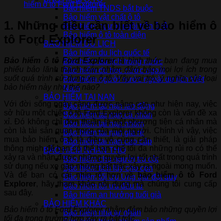
hiểm ô tô Ford Explorer
Bảo hiểm TNDS bắt buộc
Bảo hiểm vật chất ô tô
1. Những điều cần biết về bảo hiểm ô
Bảo hiểm người ngồi trên ô tô
Bảo hiểm ô tô toàn diện
tô Ford Explorer
BẢO HIỂM DU LỊCH
Bảo hiểm du lịch quốc tế
Bảo hiểm ô tô Ford Explorer
là hình thức bạn đang mua
Bảo hiểm du lịch trong nước
phiếu bảo lãnh thanh toán nhằm đảm bảo mọi lợi ích trong
Bảo hiểm du học nước ngoài
suốt quá trình sử dụng xe ô tô. Vậy vai trò, ý nghĩa của loại
Bảo hiểm người nước ngoài du lịch Việt
bảo hiểm này như thế nào?
Nam
BẢO HIỂM TAI NẠN
Với đời sống ngày càng được nâng cao như hiện nay, việc
Bảo hiểm tai nạn lao động
sở hữu một chiếc ô tô Ford Explorer không còn là vấn đề xa
Bảo hiểm tai nạn cá nhân
xỉ. Đó không chỉ đơn thuần là một phương tiện cá nhân mà
Bảo hiểm tai nạn nhóm
còn là tài sản quan trọng của mỗi người. Chính vì vậy, việc
Bảo hiểm tai nạn giá rẻ
mua bảo hiểm ô tô là điều vô cùng cần thiết, là giải pháp
Bảo hiểm tai nạn cao cấp
thông minh để bạn có thể hạn chế tối đa những rủi ro có thể
BẢO HIỂM NHÂN THỌ
xảy ra và nhận được những quyền lợi tốt nhất trong quá trình
Bảo hiểm cho người trụ cột
sử dụng nếu xe gặp những bất trắc xảy ra ngoài mong muốn.
Bảo hiểm tích lũy cho con
Và để bạn có cái nhìn rõ hơn về
bảo hiểm ô tô Ford
Bảo hiểm tối ưu Ung thư đột quỵ
Explorer
, hãy tham khảo nội dung mà chúng tôi cung cấp
Bảo hiểm tối ưu đầu tư
sau đây.
Bảo hiểm an hưởng tuổi già
BẢO HIỂM KHÁC
Bảo hiểm ô tô Ford Explorer nhằm đảm bảo những quyền lợi
Bảo hiểm nhà tư nhân
tối đa trong trường hợp xảy ra bất trắc