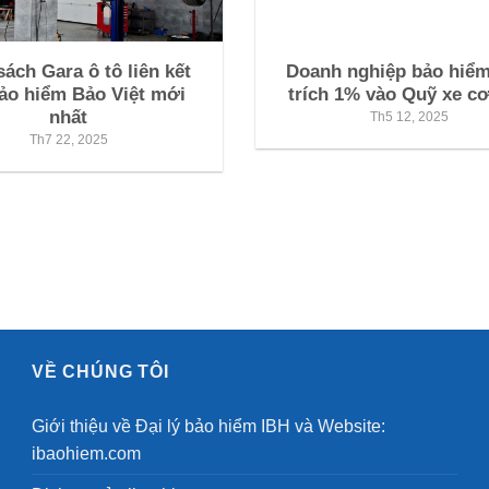
ách Gara ô tô liên kết
Doanh nghiệp bảo hiểm
ảo hiểm Bảo Việt mới
trích 1% vào Quỹ xe cơ
nhất
Th5 12, 2025
Th7 22, 2025
VỀ CHÚNG TÔI
Giới thiệu về Đại lý bảo hiểm IBH và Website:
ibaohiem.com