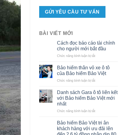
BÀI VIẾT MỚI
Cách đọc báo cáo tài chính
cho người mới bắt đầu
ở
Chức năng bình luận bị tắt
Cách
đọc
Bảo hiểm thân vỏ xe ô tô
báo
của Bảo hiểm Bảo Việt
cáo
ở
Chức năng bình luận bị tắt
tài
Bảo
chính
hiểm
cho
Danh sách Gara ô tô liên kết
thân
người
với Bảo hiểm Bảo Việt mới
vỏ
mới
nhất
xe
bắt
ở
Chức năng bình luận bị tắt
ô
đầu
Danh
tô
sách
của
Bảo hiểm Bảo Việt tri ân
Gara
Bảo
khách hàng với ưu đãi lên
ô
hiểm
đến 2,6 tỷ đồng nhân dịp 80