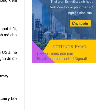
hống kiểm
Cao
oại thất,
̣nh mẽ cho
ối USB, hệ
găn để đồ
amry.
 Camry
bởi