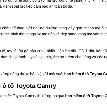
ử dụng hệ động cơ 178 mã lực, cùng hệ thống 7 túi khí, hệ t
̀ kiểm soát lực kéo đảm bảo an toàn tối đa.
hất thể thao, với những đường cong gãy gọn, mạnh mẽ ở ng
mạ crome hình thang ngược tạo nên vẻ đẹp sang trọng mà vẫn ma
 tế, tay lái ốp gỗ nâu cùng nhiều tiện ích đầu CD 1 đĩa, kết n
àm thoại rảnh tay và sạc pin, tích hợp rèm che nắng và các n
 xứng đáng được bảo vệ với một suất
bảo hiểm ô tô Toyota C
ểm ô tô Toyota Camry
̣t chiếc Toyota Camry thì đừng bỏ qua
bảo hiểm ô tô Toyota