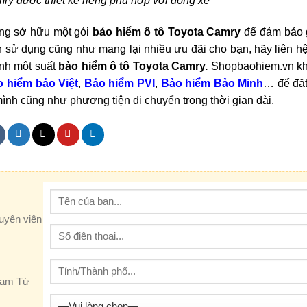
y được thiết kế riêng phù hợp với dòng xe
ng sở hữu một gói
bảo hiểm ô tô Toyota Camry
để đảm bảo gi
nh sử dụng cũng như mang lại nhiều ưu đãi cho bạn, hãy liên hê
̀nh một suất
bảo hiểm ô tô Toyota Camry.
Shopbaohiem.vn k
 hiểm bảo Việt
,
Bảo hiểm PVI
,
Bảo hiểm Bảo Minh
… để đặ
ình cũng như phương tiện di chuyển trong thời gian dài.
huyên viên
Nam Từ