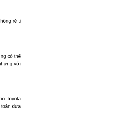
hông rẻ tí
̃ng có thể
 nhưng với
 cho Toyota
h toán dựa