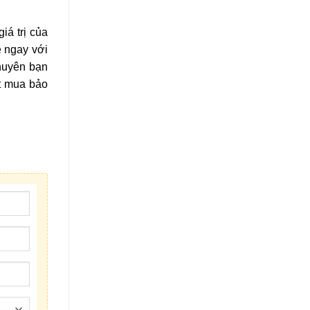
á trị của
̣ ngay với
huyên bạn
t mua bảo