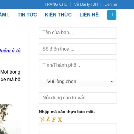
TRANG CHỦ
Về Đại lý IBH
Liên hệ
ẨM
TIN TỨC
KIẾN THỨC
LIÊN HỆ
hiểm ô tô
Một trong
a xe mà bỏ
Nhập mã xác thực bảo mật: