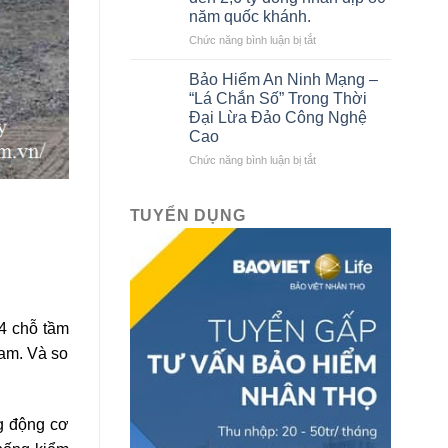
tô
Bảo
năm quốc khánh.
liên
Việt
kết
ở
Chức năng bình luận bị tắt
với
Bảo
Bảo
hiểm
Bảo Hiểm An Ninh Mạng –
hiểm
Bảo
“Lá Chắn Số” Trong Thời
Bảo
Việt
Đại Lừa Đảo Công Nghệ
Việt
tri
Cao
mới
ân
nhất
khách
ở
Chức năng bình luận bị tắt
hàng
Bảo
với
Hiểm
ưu
An
TUYỂN DỤNG
đãi
Ninh
lên
Mạng
đến
–
2,6
“Lá
tỷ
Chắn
đồng
Số”
4 chỗ tầm
nhân
Trong
dịp
Thời
Nam. Và so
80
Đại
năm
Lừa
quốc
Đảo
khánh.
Công
́ng động cơ
Nghệ