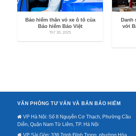
Bảo hiểm thân vỏ xe ô tô của
Danh s
Bảo hiểm Bảo Việt
với B
Th7 30, 2025
VĂN PHÒNG TƯ VẤN VÀ BÁN BẢO HIỂM
VP Hà Nội: Số 8 Nguyễn Cơ Thạch, Phường Cầu
Diễn, Quận Nam Từ Liêm, TP. Hà Nội
VP Sài Gòn: 336 Trịnh Đình Trọng, phường Hòa