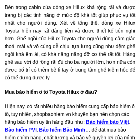
Bên trong cabin của dòng xe Hilux khá rộng rãi và được
trang bị các tính năng ở mức độ khá tốt giúp phục vụ tốt
nhất cho người dùng. Xét về tổng thể, dòng xe Hilux
Toyota hiện nay rất đáng tiền và được thiết kế tiện nghi
hơn. Ghế ngồi của Hilux Toyota cho người dùng cảm giác
thoải mái và vô cùng dễ chịu, tựa lưng cũng như đệm ghế
ngồi khá êm ái, có khả năng nâng đỡ cơ thể rất tốt. Hàng
ghế sau với độ rộng rãi đủ cho ba người lớn, hơn nữa còn
được bố trí có thêm bệ tì tay ở trung tâm ghế kiêm hộc để
có thể đựng được ly.
Mua bảo hiểm ô tô Toyota Hilux ở đâu?
Hiện nay, có rất nhiều hãng bảo hiểm cung cấp bảo hiểm ô
tô, tuy nhiên, shopbaohiem.vn khuyên bạn nên chọn các
hãng bảo hiểm uy tín hàng đầu như:
Bảo hiểm bảo Việt
,
Bảo hiểm PVI
,
Bảo hiểm Bảo Minh
… để đặt mua bảo
hiểm chính hãng, chất lượng và bảo vệ quyền lợi của mình