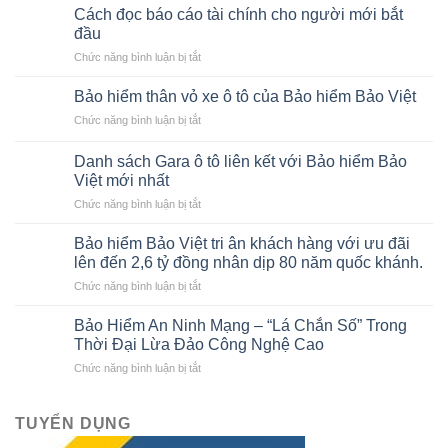
Cách đọc báo cáo tài chính cho người mới bắt
đầu
ở
Chức năng bình luận bị tắt
Cách
đọc
Bảo hiểm thân vỏ xe ô tô của Bảo hiểm Bảo Việt
báo
ở
Chức năng bình luận bị tắt
cáo
Bảo
tài
hiểm
chính
Danh sách Gara ô tô liên kết với Bảo hiểm Bảo
thân
cho
Việt mới nhất
vỏ
người
ở
Chức năng bình luận bị tắt
xe
mới
Danh
ô
bắt
sách
tô
Bảo hiểm Bảo Việt tri ân khách hàng với ưu đãi
đầu
Gara
của
lên đến 2,6 tỷ đồng nhân dịp 80 năm quốc khánh.
ô
Bảo
ở
Chức năng bình luận bị tắt
tô
hiểm
Bảo
liên
Bảo
hiểm
kết
Bảo Hiểm An Ninh Mạng – “Lá Chắn Số” Trong
Việt
Bảo
với
Thời Đại Lừa Đảo Công Nghệ Cao
Việt
Bảo
ở
Chức năng bình luận bị tắt
tri
hiểm
Bảo
ân
Bảo
Hiểm
khách
Việt
An
TUYỂN DỤNG
hàng
mới
Ninh
với
nhất