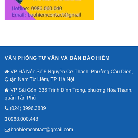
VĂN PHÒNG TƯ VẤN VÀ BÁN BẢO HIỂM
VP Hà Nội: Số 8 Nguyễn Cơ Thạch, Phường Cầu Diễn,
Quận Nam Từ Liêm, TP. Hà Nội
VP Sài Gòn: 336 Trịnh Đình Trọng, phường Hòa Thạnh,
quận Tân Phú
(024) 3996.3889
0968.000.448
baohiemcontact@gmail.com