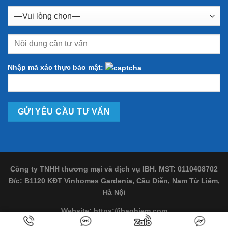
Nhập mã xác thực bảo mật:
Công ty TNHH thương mại và dịch vụ IBH. MST: 0110408702
Đ/c: B1120 KĐT Vinhomes Gardenia, Cầu Diễn, Nam Từ Liêm,
Hà Nội
Website:
https://ibaohiem.com
Copyright 2026 ©
Tư vấn và hỗ trợ chuyên nghiệp
bởi IBH