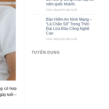
tô
Bảo
năm quốc khánh.
liên
Việt
kết
ở
Chức năng bình luận bị tắt
với
Bảo
Bảo
hiểm
Bảo Hiểm An Ninh Mạng –
hiểm
Bảo
“Lá Chắn Số” Trong Thời
Bảo
Việt
Đại Lừa Đảo Công Nghệ
Việt
tri
Cao
mới
ân
nhất
khách
ở
Chức năng bình luận bị tắt
hàng
Bảo
với
Hiểm
ưu
An
TUYỂN DỤNG
đãi
Ninh
lên
Mạng
đến
–
2,6
“Lá
tỷ
Chắn
đồng
Số”
nhân
Trong
dịp
Thời
ng có hợp
80
Đại
năm
Lừa
gày tuổi –
quốc
Đảo
khánh.
Công
Nghệ