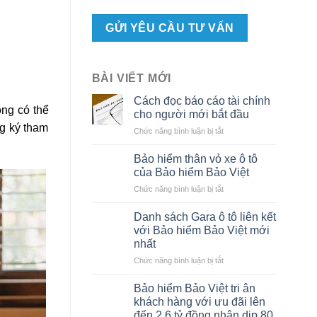
BÀI VIẾT MỚI
Cách đọc báo cáo tài chính
ồng có thể
cho người mới bắt đầu
g ký tham
ở
Chức năng bình luận bị tắt
Cách
đọc
Bảo hiểm thân vỏ xe ô tô
báo
của Bảo hiểm Bảo Việt
cáo
ở
Chức năng bình luận bị tắt
tài
Bảo
chính
hiểm
cho
Danh sách Gara ô tô liên kết
thân
người
với Bảo hiểm Bảo Việt mới
vỏ
mới
nhất
xe
bắt
ở
Chức năng bình luận bị tắt
ô
đầu
Danh
tô
sách
của
Bảo hiểm Bảo Việt tri ân
Gara
Bảo
khách hàng với ưu đãi lên
ô
hiểm
đến 2,6 tỷ đồng nhân dịp 80