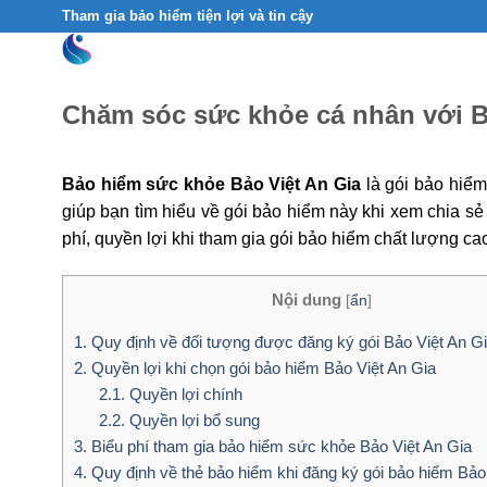
Skip
Tham gia bảo hiểm tiện lợi và tin cậy
to
content
Chăm sóc sức khỏe cá nhân với B
Bảo hiểm sức khỏe Bảo Việt An Gia
là gói bảo hiểm
giúp bạn tìm hiểu về gói bảo hiểm này khi xem chia sẻ
phí, quyền lợi khi tham gia gói bảo hiểm chất lượng cao
Nội dung
[
ẩn
]
1. Quy định về đối tượng được đăng ký gói Bảo Việt An G
2. Quyền lợi khi chọn gói bảo hiểm Bảo Việt An Gia
2.1. Quyền lợi chính
2.2. Quyền lợi bổ sung
3. Biểu phí tham gia bảo hiểm sức khỏe Bảo Việt An Gia
4. Quy định về thẻ bảo hiểm khi đăng ký gói bảo hiểm Bảo