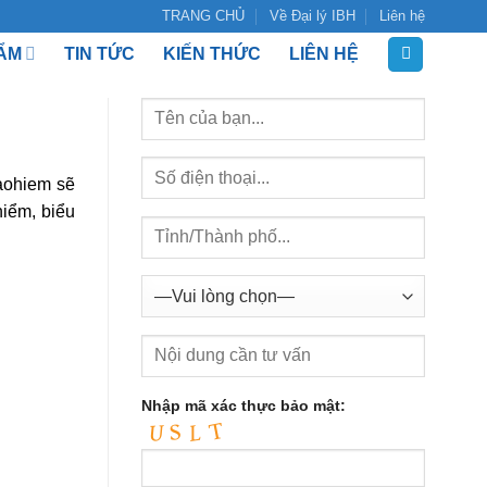
TRANG CHỦ
Về Đại lý IBH
Liên hệ
ẨM
TIN TỨC
KIẾN THỨC
LIÊN HỆ
baohiem sẽ
hiểm, biểu
Nhập mã xác thực bảo mật: