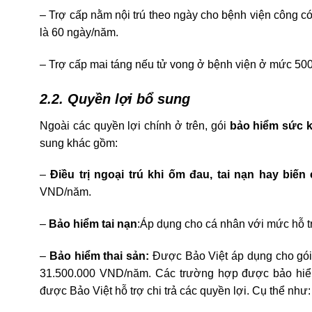
– Trợ cấp nằm nội trú theo ngày cho bệnh viện công có
là 60 ngày/năm.
– Trợ cấp mai táng nếu tử vong ở bệnh viện ở mức 50
2.2. Quyền lợi bổ sung
Ngoài các quyền lợi chính ở trên, gói
bảo hiểm sức k
sung khác gồm:
–
Điều trị ngoại trú khi ốm đau, tai nạn hay biến
VND/năm.
–
Bảo hiểm tai nạn
:Áp dụng cho cá nhân với mức hỗ 
–
Bảo hiểm thai sản:
Được Bảo Việt áp dụng cho gó
31.500.000 VND/năm. Các trường hợp được bảo hiểm 
được Bảo Việt hỗ trợ chi trả các quyền lợi. Cụ thể như: