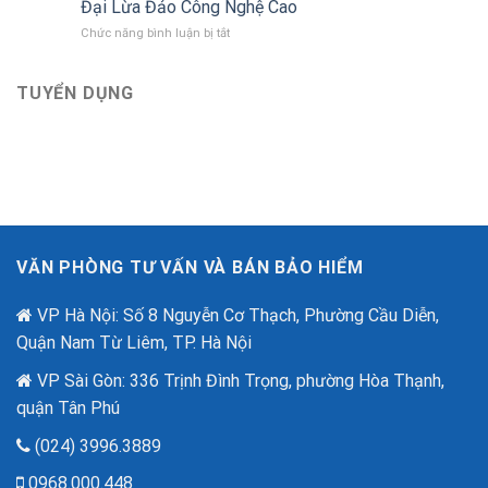
với
Đại Lừa Đảo Công Nghệ Cao
Việt
Bảo
ở
Chức năng bình luận bị tắt
tri
hiểm
Bảo
ân
Bảo
Hiểm
khách
Việt
An
TUYỂN DỤNG
hàng
mới
Ninh
với
nhất
Mạng
ưu
–
đãi
“Lá
lên
Chắn
đến
Số”
2,6
Trong
tỷ
Thời
đồng
Đại
nhân
VĂN PHÒNG TƯ VẤN VÀ BÁN BẢO HIỂM
Lừa
dịp
Đảo
80
Công
VP Hà Nội: Số 8 Nguyễn Cơ Thạch, Phường Cầu Diễn,
năm
Nghệ
quốc
Quận Nam Từ Liêm, TP. Hà Nội
Cao
khánh.
VP Sài Gòn: 336 Trịnh Đình Trọng, phường Hòa Thạnh,
quận Tân Phú
(024) 3996.3889
0968.000.448