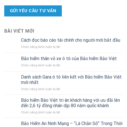
BÀI VIẾT MỚI
Cách đọc báo cáo tài chính cho người mới bắt đầu
ở
Chức năng bình luận bị tắt
Cách
đọc
Bảo hiểm thân vỏ xe ô tô của Bảo hiểm Bảo Việt
báo
ở
Chức năng bình luận bị tắt
cáo
Bảo
tài
hiểm
chính
Danh sách Gara ô tô liên kết với Bảo hiểm Bảo Việt
thân
cho
mới nhất
vỏ
người
ở
Chức năng bình luận bị tắt
xe
mới
Danh
ô
bắt
sách
tô
Bảo hiểm Bảo Việt tri ân khách hàng với ưu đãi lên
đầu
Gara
của
đến 2,6 tỷ đồng nhân dịp 80 năm quốc khánh.
ô
Bảo
ở
Chức năng bình luận bị tắt
tô
hiểm
Bảo
liên
Bảo
hiểm
Bảo Hiểm An Ninh Mạng – “Lá Chắn Số” Trong Thời
kết
Việt
Bảo