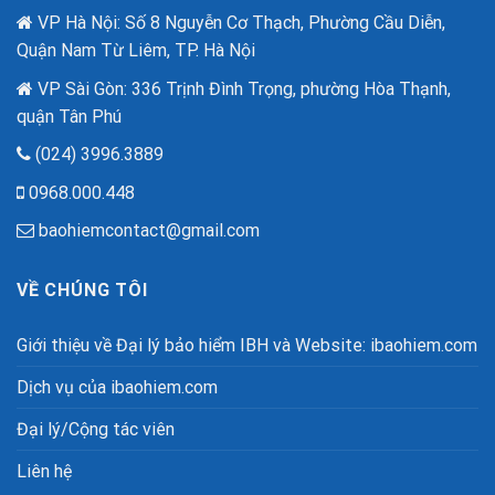
80
Công
VP Hà Nội: Số 8 Nguyễn Cơ Thạch, Phường Cầu Diễn,
năm
Nghệ
quốc
Quận Nam Từ Liêm, TP. Hà Nội
Cao
khánh.
VP Sài Gòn: 336 Trịnh Đình Trọng, phường Hòa Thạnh,
quận Tân Phú
(024) 3996.3889
0968.000.448
baohiemcontact@gmail.com
VỀ CHÚNG TÔI
Giới thiệu về Đại lý bảo hiểm IBH và Website: ibaohiem.com
Dịch vụ của ibaohiem.com
Đại lý/Cộng tác viên
Liên hệ