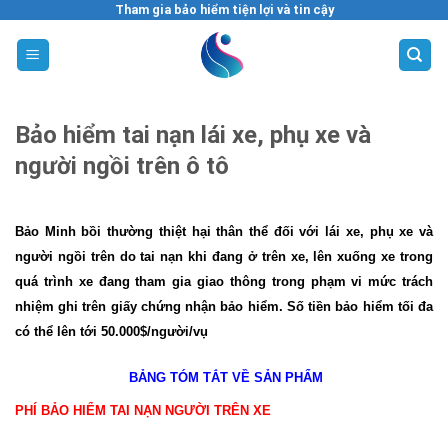
Skip
Tham gia bảo hiểm tiện lợi và tin cậy
to
content
Bảo hiểm tai nạn lái xe, phụ xe và
người ngồi trên ô tô
Bảo Minh bồi thường thiệt hại thân thể đối với lái xe, phụ xe và
người ngồi trên do tai nạn khi đang ở trên xe, lên xuống xe trong
quá trình xe đang tham gia giao thông trong phạm vi mức trách
nhiệm ghi trên giấy chứng nhận bảo hiểm. Số tiền bảo hiểm tối đa
có thể lên tới 50.000$/người/vụ
BẢNG TÓM TẮT VỀ SẢN PHẨM
PHÍ BẢO HIỂM TAI NẠN NGƯỜI TRÊN XE