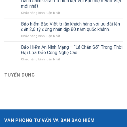
Danh sách Gara ô tô liên kết với Bảo hiểm Bảo Việt
thân
cho
mới nhất
vỏ
người
ở
Chức năng bình luận bị tắt
xe
mới
Danh
ô
bắt
sách
tô
Bảo hiểm Bảo Việt tri ân khách hàng với ưu đãi lên
đầu
Gara
của
đến 2,6 tỷ đồng nhân dịp 80 năm quốc khánh.
ô
Bảo
ở
Chức năng bình luận bị tắt
tô
hiểm
Bảo
liên
Bảo
hiểm
Bảo Hiểm An Ninh Mạng – “Lá Chắn Số” Trong Thời
kết
Việt
Bảo
với
Đại Lừa Đảo Công Nghệ Cao
Việt
Bảo
ở
Chức năng bình luận bị tắt
tri
hiểm
Bảo
ân
Bảo
Hiểm
khách
Việt
An
TUYỂN DỤNG
hàng
mới
Ninh
với
nhất
Mạng
ưu
–
đãi
“Lá
lên
Chắn
đến
Số”
2,6
Trong
tỷ
Thời
đồng
Đại
nhân
VĂN PHÒNG TƯ VẤN VÀ BÁN BẢO HIỂM
Lừa
dịp
Đảo