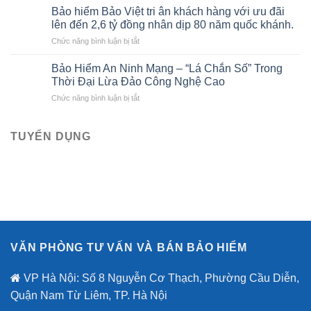
sách
tô
Bảo hiểm Bảo Việt tri ân khách hàng với ưu đãi
đầu
Gara
của
lên đến 2,6 tỷ đồng nhân dịp 80 năm quốc khánh.
ô
Bảo
ở
Chức năng bình luận bị tắt
tô
hiểm
Bảo
liên
Bảo
hiểm
kết
Bảo Hiểm An Ninh Mạng – “Lá Chắn Số” Trong
Việt
Bảo
với
Thời Đại Lừa Đảo Công Nghệ Cao
Việt
Bảo
ở
Chức năng bình luận bị tắt
tri
hiểm
Bảo
ân
Bảo
Hiểm
khách
Việt
An
TUYỂN DỤNG
hàng
mới
Ninh
với
nhất
Mạng
ưu
–
đãi
“Lá
lên
Chắn
đến
Số”
2,6
Trong
tỷ
Thời
đồng
Đại
nhân
VĂN PHÒNG TƯ VẤN VÀ BÁN BẢO HIỂM
Lừa
dịp
Đảo
80
Công
VP Hà Nội: Số 8 Nguyễn Cơ Thạch, Phường Cầu Diễn,
năm
Nghệ
quốc
Quận Nam Từ Liêm, TP. Hà Nội
Cao
khánh.