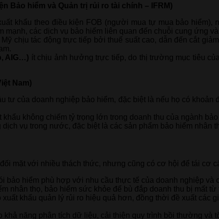
Bảo hiểm và Quản trị rủi ro tài chính – IFRM)
ất khẩu theo điều kiện FOB (người mua tự mua bảo hiểm), nê
m mạnh, các dịch vụ bảo hiểm liên quan đến chuỗi cung ứng và
ỹ chịu tác động trực tiếp bởi thuế suất cao, dẫn đến cắt giảm
Nam.
b, AIG…)
ít chịu ảnh hưởng trực tiếp, do thị trường mục tiêu c
iệt Nam)
ầu tư của doanh nghiệp bảo hiểm, đặc biệt là nếu họ có khoản
 khẩu không chiếm tỷ trọng lớn trong doanh thu của ngành bảo
 dịch vụ trong nước, đặc biệt là các sản phẩm bảo hiểm nhân th
ể đối mặt với nhiều thách thức, nhưng cũng có cơ hội để tái cơ 
ói bảo hiểm phù hợp với nhu cầu thực tế của doanh nghiệp và 
iểm nhân thọ, bảo hiểm sức khỏe để bù đắp doanh thu bị mất từ 
xuất khẩu quản lý rủi ro hiệu quả hơn, đồng thời đề xuất các gi
khả năng phân tích dữ liệu, cải thiện quy trình bồi thường và 