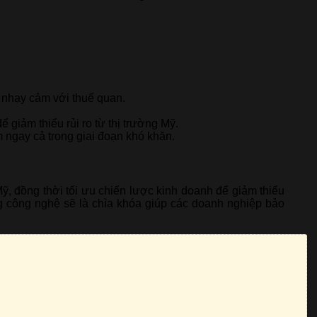
 nhạy cảm với thuế quan.
ể giảm thiểu rủi ro từ thị trường Mỹ.
 ngay cả trong giai đoạn khó khăn.
ỹ, đồng thời tối ưu chiến lược kinh doanh để giảm thiểu
g công nghệ sẽ là chìa khóa giúp các doanh nghiệp bảo