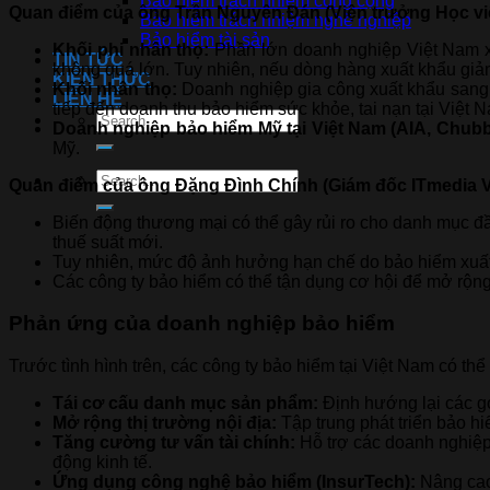
Bảo hiểm trách nhiệm công cộng
Quan điểm của ông Trần Nguyên Đán (Viện trưởng Học viện 
Bảo hiểm trách nhiệm nghề nghiệp
Bảo hiểm tài sản
Khối phi nhân thọ:
Phần lớn doanh nghiệp Việt Nam xu
TIN TỨC
không quá lớn. Tuy nhiên, nếu dòng hàng xuất khẩu giả
KIẾN THỨC
Khối nhân thọ:
Doanh nghiệp gia công xuất khẩu sang M
LIÊN HỆ
tiếp đến doanh thu bảo hiểm sức khỏe, tai nạn tại Việt 
Doanh nghiệp bảo hiểm Mỹ tại Việt Nam (AIA, Chub
Mỹ.
Quan điểm của ông Đặng Đình Chính (Giám đốc ITmedia V
Biến động thương mại có thể gây rủi ro cho danh mục đ
thuế suất mới.
Tuy nhiên, mức độ ảnh hưởng hạn chế do bảo hiểm xuất
Các công ty bảo hiểm có thể tận dụng cơ hội để mở rộng
Phản ứng của doanh nghiệp bảo hiểm
Trước tình hình trên, các công ty bảo hiểm tại Việt Nam có th
Tái cơ cấu danh mục sản phẩm:
Định hướng lại các g
Mở rộng thị trường nội địa:
Tập trung phát triển bảo h
Tăng cường tư vấn tài chính:
Hỗ trợ các doanh nghiệp 
động kinh tế.
Ứng dụng công nghệ bảo hiểm (InsurTech):
Nâng cao 