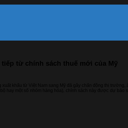
 tiếp từ chính sách thuế mới của Mỹ
g xuất khẩu từ Việt Nam sang Mỹ đã gây chấn động thị trường
 bộ hay một số nhóm hàng hóa), chính sách này được dự báo sẽ