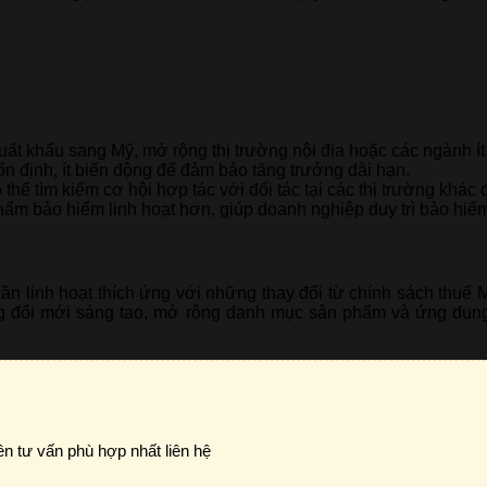
t khẩu sang Mỹ, mở rộng thị trường nội địa hoặc các ngành ít
 định, ít biến động để đảm bảo tăng trưởng dài hạn.
hể tìm kiếm cơ hội hợp tác với đối tác tại các thị trường khác đ
m bảo hiểm linh hoạt hơn, giúp doanh nghiệp duy trì bảo hiểm
n linh hoạt thích ứng với những thay đổi từ chính sách thuế M
cường đổi mới sáng tạo, mở rộng danh mục sản phẩm và ứng dụn
ên tư vấn phù hợp nhất liên hệ