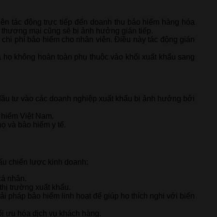
n tác động trực tiếp đến doanh thu bảo hiểm hàng hóa
 thương mại cũng sẽ bị ảnh hưởng gián tiếp.
 chi phí bảo hiểm cho nhân viên. Điều này tác động gián
ủa họ không hoàn toàn phụ thuộc vào khối xuất khẩu sang
 đầu tư vào các doanh nghiệp xuất khẩu bị ảnh hưởng bởi
 hiểm Việt Nam.
ọ và bảo hiểm y tế.
cấu chiến lược kinh doanh:
cá nhân.
thị trường xuất khẩu.
ải pháp bảo hiểm linh hoạt để giúp họ thích nghi với biến
tối ưu hóa dịch vụ khách hàng.