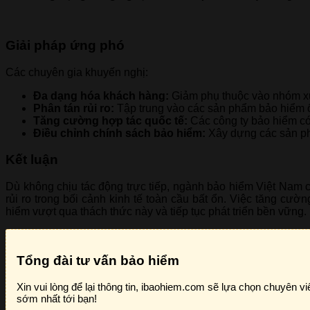
Giải pháp ứng phó
Các chuyên gia khuyến nghị:
Đa dạng hóa khách hàng:
Giảm phụ thuộc vào nhóm xuấ
Phân tán rủi ro:
Tập trung vào các sản phẩm bảo hiểm ổn
Tăng cường hợp tác quốc tế:
Các công ty bảo hiểm có t
Điều chỉnh chính sách bảo hiểm:
Xây dựng các sản phẩ
Kết luận
Dù không chịu tác động trực tiếp, ngành bảo hiểm Việt Nam cầ
rủi ro trong bối cảnh kinh tế toàn cầu bất ổn. Việc tăng 
hiểm vượt qua thách thức này và tiếp tục phát triển bền vững.
Tổng đài tư vấn bảo hiểm
Xin vui lòng để lại thông tin, ibaohiem.com sẽ lựa chọn chuyên vi
sớm nhất tới bạn!