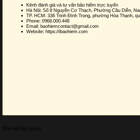
Kênh đánh giá và tư vấn bảo hiểm trực tuyến
Hà Nội:
Số 8 Nguyễn Cơ Thạch, Phường Cầu Diễn, N
TP. HCM:
336 Trịnh Đình Trọng, phường Hòa Thạnh, q
Phone:
0968.000.448
Email:
baohiemcontact@gmail.com
Website:
https://ibaohiem.com
Bài viết liên quan