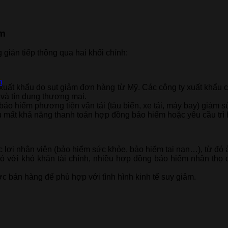
am
 gián tiếp thông qua hai khối chính:
m
uất khẩu do sụt giảm đơn hàng từ Mỹ. Các công ty xuất khẩu c
và tín dụng thương mại.
o hiểm phương tiện vận tải (tàu biển, xe tải, máy bay) giảm sú
ẩu mất khả năng thanh toán hợp đồng bảo hiểm hoặc yêu cầu trì 
c lợi nhân viên (bảo hiểm sức khỏe, bảo hiểm tai nạn…), từ đ
ó với khó khăn tài chính, nhiều hợp đồng bảo hiểm nhân thọ 
ợc bán hàng để phù hợp với tình hình kinh tế suy giảm.