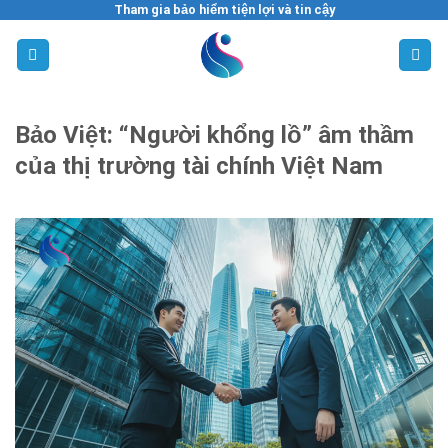
Tham gia bảo hiểm tiện lợi và tin cậy
Skip
to
content
Bảo Việt: “Người khổng lồ” âm thầm
của thị trường tài chính Việt Nam