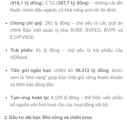
416,1 tỷ đồng
387,7 tỷ đồng
(
), CTG (
) – những cái tên
thuộc nhóm đầu ngành, có khả năng sinh lời ổn định.
Chứng chỉ quỹ
: 292 tỷ đồng – chủ yếu là các quỹ do
chính Bảo Việt quản lý như BVBF, BVFED, BVPF và
E1VFVN30.
Trái phiếu
: 81 tỷ đồng – chủ yếu là trái phiếu của
HDBank.
Tiền gửi ngắn hạn
96.312 tỷ đồng
: chiếm tới
, được
xem là “kho vàng” giúp Bảo Việt giữ vững thanh khoản
và đảm bảo dòng tiền.
Tạm ứng hoàn lại
: 4.129 tỷ đồng – thể hiện việc phân
bổ nguồn vốn linh hoạt cho các hoạt động nội bộ.
2. Đầu tư dài hạn: Bền vững và chiến lược