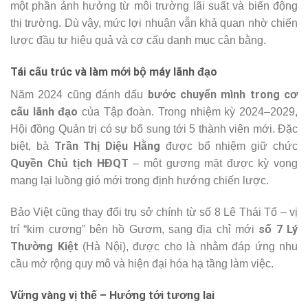
một phần ảnh hưởng từ môi trường lãi suất và biến động
thị trường. Dù vậy, mức lợi nhuận vẫn khả quan nhờ chiến
lược đầu tư hiệu quả và cơ cấu danh mục cân bằng.
Tái cấu trúc và làm mới bộ máy lãnh đạo
bước chuyển mình trong cơ
Năm 2024 cũng đánh dấu
cấu lãnh đạo
của Tập đoàn. Trong nhiệm kỳ 2024–2029,
Hội đồng Quản trị có sự bổ sung tới 5 thành viên mới. Đặc
Trần Thị Diệu Hằng
biệt, bà
được bổ nhiệm giữ chức
Quyền Chủ tịch HĐQT
– một gương mặt được kỳ vọng
mang lại luồng gió mới trong định hướng chiến lược.
Bảo Việt cũng thay đổi trụ sở chính từ số 8 Lê Thái Tổ – vị
số 7 Lý
trí “kim cương” bên hồ Gươm, sang địa chỉ mới
Thường Kiệt
(Hà Nội), được cho là nhằm đáp ứng nhu
cầu mở rộng quy mô và hiện đại hóa hạ tầng làm việc.
Vững vàng vị thế – Hướng tới tương lai