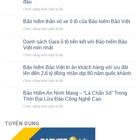
đầu
ở
Chức năng bình luận bị tắt
Cách
đọc
Bảo hiểm thân vỏ xe ô tô của Bảo hiểm Bảo Việt
báo
ở
Chức năng bình luận bị tắt
cáo
Bảo
tài
hiểm
chính
Danh sách Gara ô tô liên kết với Bảo hiểm Bảo
thân
cho
Việt mới nhất
vỏ
người
ở
Chức năng bình luận bị tắt
xe
mới
Danh
ô
bắt
sách
tô
Bảo hiểm Bảo Việt tri ân khách hàng với ưu đãi
đầu
Gara
của
lên đến 2,6 tỷ đồng nhân dịp 80 năm quốc khánh.
ô
Bảo
ở
Chức năng bình luận bị tắt
tô
hiểm
Bảo
liên
Bảo
hiểm
kết
Bảo Hiểm An Ninh Mạng – “Lá Chắn Số” Trong
Việt
Bảo
với
Thời Đại Lừa Đảo Công Nghệ Cao
Việt
Bảo
ở
Chức năng bình luận bị tắt
tri
hiểm
Bảo
ân
Bảo
Hiểm
khách
Việt
An
TUYỂN DỤNG
hàng
mới
Ninh
với
nhất
Mạng
ưu
–
đãi