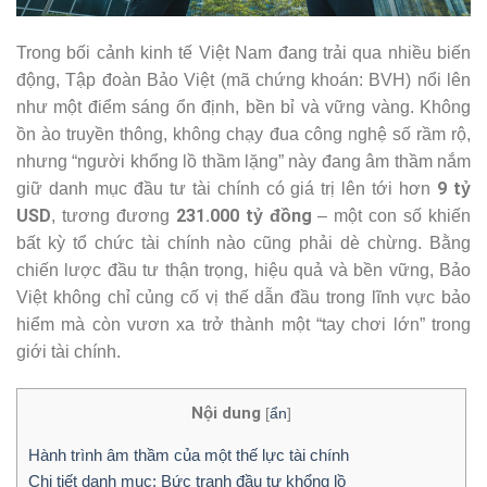
Trong bối cảnh kinh tế Việt Nam đang trải qua nhiều biến
động, Tập đoàn Bảo Việt (mã chứng khoán: BVH) nổi lên
như một điểm sáng ổn định, bền bỉ và vững vàng. Không
ồn ào truyền thông, không chạy đua công nghệ số rầm rộ,
nhưng “người khổng lồ thầm lặng” này đang âm thầm nắm
9 tỷ
giữ danh mục đầu tư tài chính có giá trị lên tới hơn
USD
231.000 tỷ đồng
, tương đương
– một con số khiến
bất kỳ tổ chức tài chính nào cũng phải dè chừng. Bằng
chiến lược đầu tư thận trọng, hiệu quả và bền vững, Bảo
Việt không chỉ củng cố vị thế dẫn đầu trong lĩnh vực bảo
hiểm mà còn vươn xa trở thành một “tay chơi lớn” trong
giới tài chính.
Nội dung
[
ẩn
]
Hành trình âm thầm của một thế lực tài chính
Chi tiết danh mục: Bức tranh đầu tư khổng lồ