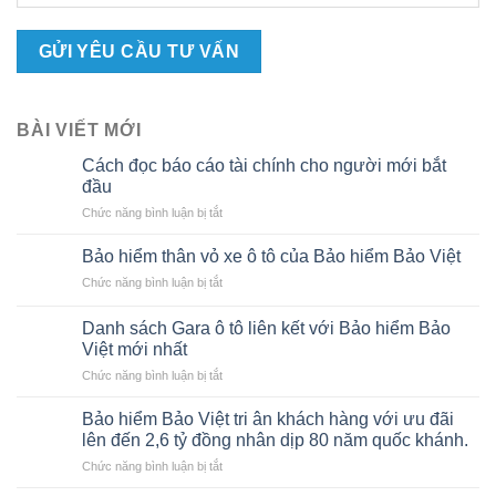
BÀI VIẾT MỚI
Cách đọc báo cáo tài chính cho người mới bắt
đầu
ở
Chức năng bình luận bị tắt
Cách
đọc
Bảo hiểm thân vỏ xe ô tô của Bảo hiểm Bảo Việt
báo
ở
Chức năng bình luận bị tắt
cáo
Bảo
tài
hiểm
chính
Danh sách Gara ô tô liên kết với Bảo hiểm Bảo
thân
cho
Việt mới nhất
vỏ
người
ở
Chức năng bình luận bị tắt
xe
mới
Danh
ô
bắt
sách
tô
Bảo hiểm Bảo Việt tri ân khách hàng với ưu đãi
đầu
Gara
của
lên đến 2,6 tỷ đồng nhân dịp 80 năm quốc khánh.
ô
Bảo
ở
Chức năng bình luận bị tắt
tô
hiểm
Bảo
liên
Bảo