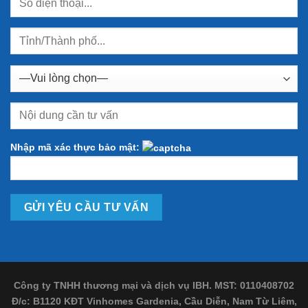
Nhập mã xác thực bảo mật:
Công ty TNHH thương mại và dịch vụ IBH. MST: 0110408702
Đ/c: B1120 KĐT Vinhomes Gardenia, Cầu Diễn, Nam Từ Liêm,