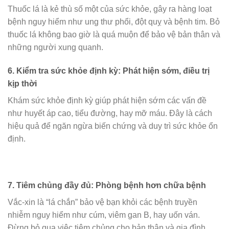
Thuốc lá là kẻ thù số một của sức khỏe, gây ra hàng loạt
bệnh nguy hiểm như ung thư phổi, đột quỵ và bệnh tim. Bỏ
thuốc lá không bao giờ là quá muộn để bảo vệ bản thân và
những người xung quanh.
6.
Kiểm tra sức khỏe định kỳ: Phát hiện sớm, điều trị
kịp thời
Khám sức khỏe định kỳ giúp phát hiện sớm các vấn đề
như huyết áp cao, tiểu đường, hay mỡ máu. Đây là cách
hiệu quả để ngăn ngừa biến chứng và duy trì sức khỏe ổn
định.
7.
Tiêm chủng đầy đủ: Phòng bệnh hơn chữa bệnh
Vắc-xin là “lá chắn” bảo vệ bạn khỏi các bệnh truyền
nhiễm nguy hiểm như cúm, viêm gan B, hay uốn ván.
Đừng bỏ qua việc tiêm chủng cho bản thân và gia đình.