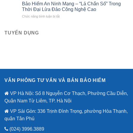
hiểm
kết
Bảo Hiểm An Ninh Mạng – “Lá Chắn Số” Trong
Việt
Bảo
với
Thời Đại Lừa Đảo Công Nghệ Cao
Việt
Bảo
ở
Chức năng bình luận bị tắt
tri
hiểm
Bảo
ân
Bảo
Hiểm
khách
Việt
An
TUYỂN DỤNG
hàng
mới
Ninh
với
nhất
Mạng
ưu
–
đãi
“Lá
lên
Chắn
đến
Số”
2,6
Trong
tỷ
Thời
đồng
Đại
nhân
VĂN PHÒNG TƯ VẤN VÀ BÁN BẢO HIỂM
Lừa
dịp
Đảo
80
Công
VP Hà Nội: Số 8 Nguyễn Cơ Thạch, Phường Cầu Diễn,
năm
Nghệ
quốc
Quận Nam Từ Liêm, TP. Hà Nội
Cao
khánh.
VP Sài Gòn: 336 Trịnh Đình Trọng, phường Hòa Thạnh,
quận Tân Phú
(024) 3996.3889