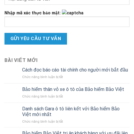
Nhập mã xác thực bảo mật:
BÀI VIẾT MỚI
Cách đọc báo cáo tài chính cho người mới bắt đầu
ở
Chức năng bình luận bị tắt
Cách
đọc
Bảo hiểm thân vỏ xe ô tô của Bảo hiểm Bảo Việt
báo
ở
Chức năng bình luận bị tắt
cáo
Bảo
tài
hiểm
chính
Danh sách Gara ô tô liên kết với Bảo hiểm Bảo
thân
cho
Việt mới nhất
vỏ
người
ở
Chức năng bình luận bị tắt
xe
mới
Danh
ô
bắt
sách
tô
Bảo hiểm Bảo Việt tri ân khách hàng với ưu đãi lên
đầu