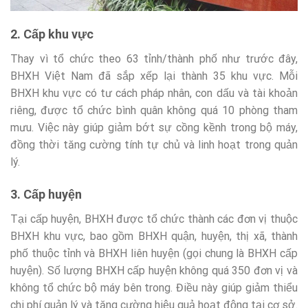
2. Cấp khu vực
Thay vì tổ chức theo 63 tỉnh/thành phố như trước đây,
BHXH Việt Nam đã sắp xếp lại thành 35 khu vực. Mỗi
BHXH khu vực có tư cách pháp nhân, con dấu và tài khoản
riêng, được tổ chức bình quân không quá 10 phòng tham
mưu. Việc này giúp giảm bớt sự cồng kềnh trong bộ máy,
đồng thời tăng cường tính tự chủ và linh hoạt trong quản
lý.
3. Cấp huyện
Tại cấp huyện, BHXH được tổ chức thành các đơn vị thuộc
BHXH khu vực, bao gồm BHXH quận, huyện, thị xã, thành
phố thuộc tỉnh và BHXH liên huyện (gọi chung là BHXH cấp
huyện). Số lượng BHXH cấp huyện không quá 350 đơn vị và
không tổ chức bộ máy bên trong. Điều này giúp giảm thiểu
chi phí quản lý và tăng cường hiệu quả hoạt động tại cơ sở.