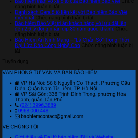
Cách
Bảo hiểm thân vỏ xe ô tô của Bảo hiểm Bảo Việt
Chức
ở
đọc
năng bình luận bị tắt
Bảo
báo
Danh sách Gara ô tô liên kết với Bảo hiểm Bảo Việt
hiểm
cáo
ở
mới nhất
Chức năng bình luận bị tắt
thân
tài
Danh
Bảo hiểm Bảo Việt tri ân khách hàng với ưu đãi lên
vỏ
chính
sách
đến 2,6 tỷ đồng nhân dịp 80 năm quốc khánh.
Chức
xe
ở
cho
Gara
năng bình luận bị tắt
ô
Bảo
người
ô
Bảo Hiểm An Ninh Mạng – “Lá Chắn Số” Trong Thời
tô
hiểm
mới
tô
Đại Lừa Đảo Công Nghệ Cao
Chức năng bình luận bị
ở
của
Bảo
bắt
liên
tắt
Bảo
Bảo
Việt
đầu
kết
Tuyển dụng
Hiểm
hiểm
tri
với
An
Bảo
ân
Bảo
VĂN PHÒNG TƯ VẤN VÀ BÁN BẢO HIỂM
Ninh
Việt
khách
hiểm
Mạng
hàng
Bảo
VP Hà Nội: Số 8 Nguyễn Cơ Thạch, Phường Cầu
–
với
Việt
Diễn, Quận Nam Từ Liêm, TP. Hà Nội
“Lá
ưu
mới
VP Sài Gòn: 336 Trịnh Đình Trọng, phường Hòa
Chắn
đãi
nhất
Thạnh, quận Tân Phú
Số”
lên
(024) 3996.3889
Trong
đến
0968.000.448
Thời
2,6
baohiemcontact@gmail.com
Đại
tỷ
Lừa
đồng
VỀ CHÚNG TÔI
Đảo
nhân
Công
dịp
Giới thiệu về Đại lý bảo hiểm IBH và Website: