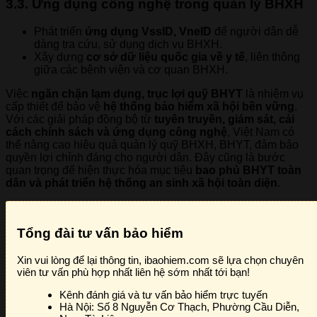
3.3. Ứng dụng công nghệ trong quản lý BHXH
Phát triển
ứng dụng VssID, VneID
để người dân dễ
dàng tra cứu, sử dụng dịch vụ BHXH.
Xây dựng
cơ sở dữ liệu quốc gia về y tế
, liên thông
giữa các bệnh viện và cơ quan BHXH.
Việc
ngăn chặn lạm dụng, trục lợi quỹ BHYT
là nhiệm vụ
cấp thiết để bảo vệ
hệ thống bảo hiểm xã hội bền vững
.
Với các giải pháp đồng bộ từ
tuyên truyền, giám sát, cải
cách chính sách và ứng dụng công nghệ
, Việt Nam có
thể nâng cao hiệu quả quản lý quỹ BHXH, BHYT, đảm bảo
quyền lợi chính đáng cho người dân. Đây cũng là bước
quan trọng để hiện thực hóa mục tiêu
bao phủ BHYT toàn
dân và phát triển hệ thống an sinh xã hội toàn diện
.
Tổng đài tư vấn bảo hiểm
Xin vui lòng để lại thông tin, ibaohiem.com sẽ lựa chọn chuyên
viên tư vấn phù hợp nhất liên hệ sớm nhất tới bạn!
Kênh đánh giá và tư vấn bảo hiểm trực tuyến
Hà Nội:
Số 8 Nguyễn Cơ Thạch, Phường Cầu Diễn,