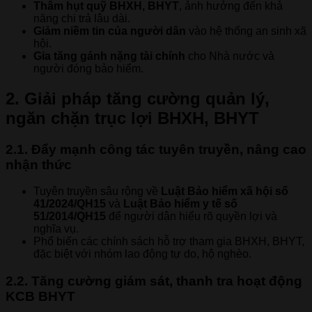
Thâm hụt quỹ BHXH, BHYT
, ảnh hưởng đến khả
năng chi trả lâu dài.
Giảm niềm tin của người dân
vào hệ thống an sinh xã
hội.
Gia tăng gánh nặng tài chính
cho Nhà nước và
người đóng bảo hiểm.
2. Giải pháp tăng cường quản lý,
ngăn chặn trục lợi BHXH, BHYT
2.1. Đẩy mạnh công tác tuyên truyền, nâng cao
nhận thức
Tuyên truyền sâu rộng về
Luật Bảo hiểm xã hội số
41/2024/QH15
và
Luật Bảo hiểm y tế số
51/2014/QH15
để người dân hiểu rõ quyền lợi và
nghĩa vụ.
Phổ biến các chính sách hỗ trợ tham gia BHXH, BHYT,
đặc biệt với nhóm lao động tự do, hộ nghèo.
2.2. Tăng cường giám sát, thanh tra hoạt động
KCB BHYT