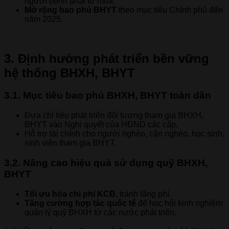
người bệnh phải tự mua.
Mở rộng bao phủ BHYT
theo mục tiêu Chính phủ đến
năm 2025.
3. Định hướng phát triển bền vững
hệ thống BHXH, BHYT
3.1. Mục tiêu bao phủ BHXH, BHYT toàn dân
Đưa chỉ tiêu phát triển đối tượng tham gia BHXH,
BHYT vào Nghị quyết của HĐND các cấp.
Hỗ trợ tài chính cho người nghèo, cận nghèo, học sinh,
sinh viên tham gia BHYT.
3.2. Nâng cao hiệu quả sử dụng quỹ BHXH,
BHYT
Tối ưu hóa chi phí KCB
, tránh lãng phí.
Tăng cường hợp tác quốc tế
để học hỏi kinh nghiệm
quản lý quỹ BHXH từ các nước phát triển.