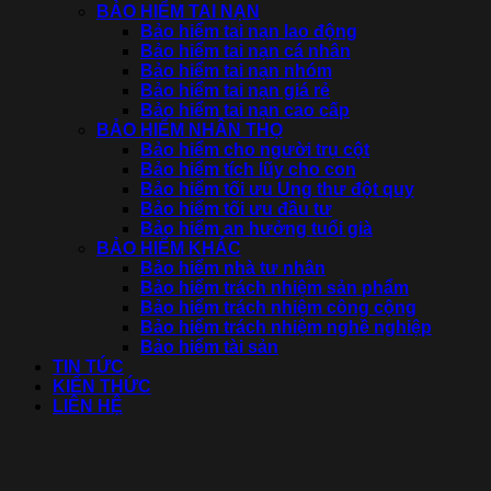
BẢO HIỂM TAI NẠN
Bảo hiểm tai nạn lao động
Bảo hiểm tai nạn cá nhân
Bảo hiểm tai nạn nhóm
Bảo hiểm tai nạn giá rẻ
Bảo hiểm tai nạn cao cấp
BẢO HIỂM NHÂN THỌ
Bảo hiểm cho người trụ cột
Bảo hiểm tích lũy cho con
Bảo hiểm tối ưu Ung thư đột quỵ
Bảo hiểm tối ưu đầu tư
Bảo hiểm an hưởng tuổi già
BẢO HIỂM KHÁC
Bảo hiểm nhà tư nhân
Bảo hiểm trách nhiệm sản phẩm
Bảo hiểm trách nhiệm công cộng
Bảo hiểm trách nhiệm nghề nghiệp
Bảo hiểm tài sản
TIN TỨC
KIẾN THỨC
LIÊN HỆ