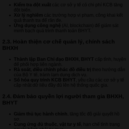
Kiểm tra đột xuất
các cơ sở y tế có chi phí KCB tăng
đột biến.
Xử lý nghiêm
các trường hợp vi phạm, công khai kết
quả thanh tra để răn đe.
Ứng dụng công nghệ
(AI, blockchain) để giám sát
minh bạch quá trình thanh toán BHYT.
2.3. Hoàn thiện cơ chế quản lý, chính sách
BHXH
Thành lập Ban Chỉ đạo BHXH, BHYT
cấp tỉnh, huyện
để phối hợp liên ngành.
Rà soát, điều chỉnh phác đồ điều trị
theo hướng dẫn
của Bộ Y tế, tránh lạm dụng dịch vụ.
Số hóa quy trình KCB BHYT
, yêu cầu các cơ sở y tế
cập nhật dữ liệu đầy đủ lên hệ thống quốc gia.
2.4. Đảm bảo quyền lợi người tham gia BHXH,
BHYT
Giảm thủ tục hành chính
, tăng tốc độ giải quyết hồ
sơ.
Cung ứng đủ thuốc, vật tư y tế
, hạn chế tình trạng