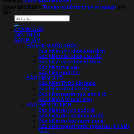
Website:
https://ibaohiem.com
Copyright 2026 ©
Tư vấn và hỗ trợ chuyên nghiệp
bởi
IBH
TRANG CHỦ
GIỚI THIỆU
SẢN PHẨM
BẢO HIỂM SỨC KHỎE
Bảo hiểm sức khỏe toàn diện
Bảo hiểm sức khỏe cao cấp
Bảo hiểm sức khỏe tổ chức
Bảo hiểm thai sản
Bảo hiểm ung thư
BẢO HIỂM Ô TÔ
Bảo hiểm TNDS bắt buộc
Bảo hiểm vật chất ô tô
Bảo hiểm người ngồi trên ô tô
Bảo hiểm ô tô toàn diện
BẢO HIỂM DU LỊCH
Bảo hiểm du lịch quốc tế
Bảo hiểm du lịch trong nước
Bảo hiểm du học nước ngoài
Bảo hiểm người nước ngoài du lịch Việt
Nam