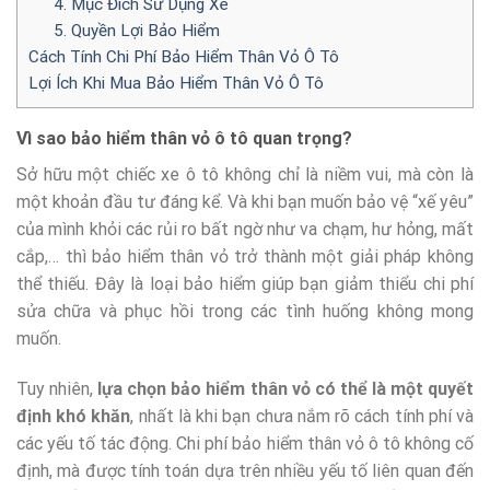
4. Mục Đích Sử Dụng Xe
5. Quyền Lợi Bảo Hiểm
Cách Tính Chi Phí Bảo Hiểm Thân Vỏ Ô Tô
Lợi Ích Khi Mua Bảo Hiểm Thân Vỏ Ô Tô
Vì sao bảo hiểm thân vỏ ô tô quan trọng?
Sở hữu một chiếc xe ô tô không chỉ là niềm vui, mà còn là
một khoản đầu tư đáng kể. Và khi bạn muốn bảo vệ “xế yêu”
của mình khỏi các rủi ro bất ngờ như va chạm, hư hỏng, mất
cắp,… thì bảo hiểm thân vỏ trở thành một giải pháp không
thể thiếu. Đây là loại bảo hiểm giúp bạn giảm thiểu chi phí
sửa chữa và phục hồi trong các tình huống không mong
muốn.
Tuy nhiên,
lựa chọn bảo hiểm thân vỏ có thể là một quyết
định khó khăn
, nhất là khi bạn chưa nắm rõ cách tính phí và
các yếu tố tác động. Chi phí bảo hiểm thân vỏ ô tô không cố
định, mà được tính toán dựa trên nhiều yếu tố liên quan đến