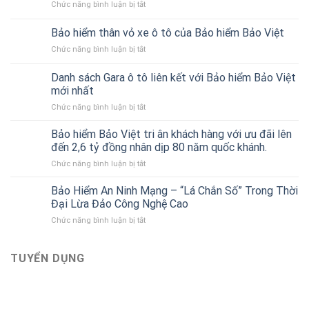
ở
Chức năng bình luận bị tắt
Cách
đọc
Bảo hiểm thân vỏ xe ô tô của Bảo hiểm Bảo Việt
báo
ở
Chức năng bình luận bị tắt
cáo
Bảo
tài
hiểm
chính
Danh sách Gara ô tô liên kết với Bảo hiểm Bảo Việt
thân
cho
mới nhất
vỏ
người
ở
Chức năng bình luận bị tắt
xe
mới
Danh
ô
bắt
sách
tô
Bảo hiểm Bảo Việt tri ân khách hàng với ưu đãi lên
đầu
Gara
của
đến 2,6 tỷ đồng nhân dịp 80 năm quốc khánh.
ô
Bảo
ở
Chức năng bình luận bị tắt
tô
hiểm
Bảo
liên
Bảo
hiểm
Bảo Hiểm An Ninh Mạng – “Lá Chắn Số” Trong Thời
kết
Việt
Bảo
với
Đại Lừa Đảo Công Nghệ Cao
Việt
Bảo
ở
Chức năng bình luận bị tắt
tri
hiểm
Bảo
ân
Bảo
Hiểm
khách
Việt
An
TUYỂN DỤNG
hàng
mới
Ninh
với
nhất
Mạng
ưu
–
đãi
“Lá
lên