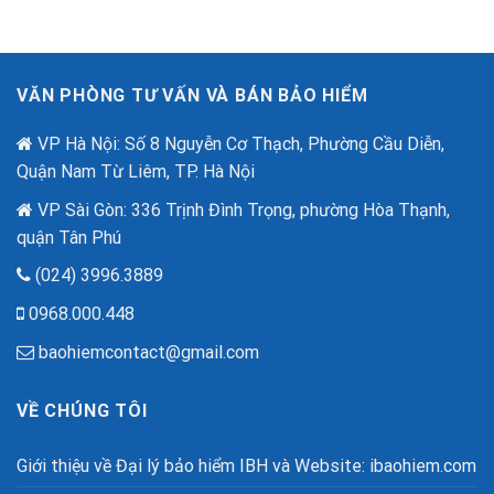
Chắn
đến
Số”
2,6
Trong
tỷ
Thời
đồng
Đại
nhân
VĂN PHÒNG TƯ VẤN VÀ BÁN BẢO HIỂM
Lừa
dịp
Đảo
80
Công
VP Hà Nội: Số 8 Nguyễn Cơ Thạch, Phường Cầu Diễn,
năm
Nghệ
quốc
Quận Nam Từ Liêm, TP. Hà Nội
Cao
khánh.
VP Sài Gòn: 336 Trịnh Đình Trọng, phường Hòa Thạnh,
quận Tân Phú
(024) 3996.3889
0968.000.448
baohiemcontact@gmail.com
VỀ CHÚNG TÔI
Giới thiệu về Đại lý bảo hiểm IBH và Website: ibaohiem.com