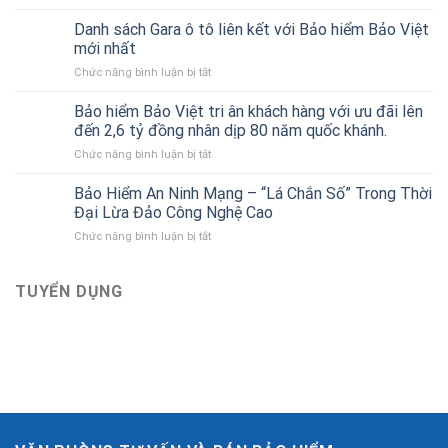
Bảo
tài
hiểm
chính
Danh sách Gara ô tô liên kết với Bảo hiểm Bảo Việt
thân
cho
mới nhất
vỏ
người
ở
Chức năng bình luận bị tắt
xe
mới
Danh
ô
bắt
sách
tô
Bảo hiểm Bảo Việt tri ân khách hàng với ưu đãi lên
đầu
Gara
của
đến 2,6 tỷ đồng nhân dịp 80 năm quốc khánh.
ô
Bảo
ở
Chức năng bình luận bị tắt
tô
hiểm
Bảo
liên
Bảo
hiểm
Bảo Hiểm An Ninh Mạng – “Lá Chắn Số” Trong Thời
kết
Việt
Bảo
với
Đại Lừa Đảo Công Nghệ Cao
Việt
Bảo
ở
Chức năng bình luận bị tắt
tri
hiểm
Bảo
ân
Bảo
Hiểm
khách
Việt
An
TUYỂN DỤNG
hàng
mới
Ninh
với
nhất
Mạng
ưu
–
đãi
“Lá
lên
Chắn
đến
Số”
2,6
Trong
tỷ
Thời
đồng
Đại
nhân