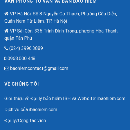
VĂN PHÒNG TƯ VẤN VÀ BÁN BẢO HIỂM
Lừa
dịp
Đảo
80
Công
VP Hà Nội: Số 8 Nguyễn Cơ Thạch, Phường Cầu Diễn,
năm
Nghệ
quốc
Quận Nam Từ Liêm, TP. Hà Nội
Cao
khánh.
VP Sài Gòn: 336 Trịnh Đình Trọng, phường Hòa Thạnh,
quận Tân Phú
(024) 3996.3889
0968.000.448
baohiemcontact@gmail.com
VỀ CHÚNG TÔI
Giới thiệu về Đại lý bảo hiểm IBH và Website: ibaohiem.com
Dịch vụ của ibaohiem.com
Đại lý/Cộng tác viên