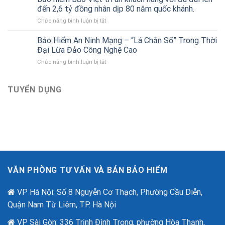
Gara
của
đến 2,6 tỷ đồng nhân dịp 80 năm quốc khánh.
ô
Bảo
ở
Chức năng bình luận bị tắt
tô
hiểm
Bảo
liên
Bảo
hiểm
Bảo Hiểm An Ninh Mạng – “Lá Chắn Số” Trong Thời
kết
Việt
Bảo
với
Đại Lừa Đảo Công Nghệ Cao
Việt
Bảo
ở
Chức năng bình luận bị tắt
tri
hiểm
Bảo
ân
Bảo
Hiểm
khách
Việt
An
TUYỂN DỤNG
hàng
mới
Ninh
với
nhất
Mạng
ưu
–
đãi
“Lá
lên
Chắn
đến
Số”
2,6
Trong
tỷ
Thời
đồng
Đại
nhân
VĂN PHÒNG TƯ VẤN VÀ BÁN BẢO HIỂM
Lừa
dịp
Đảo
80
Công
VP Hà Nội: Số 8 Nguyễn Cơ Thạch, Phường Cầu Diễn,
năm
Nghệ
quốc
Quận Nam Từ Liêm, TP. Hà Nội
Cao
khánh.
VP Sài Gòn: 336 Trịnh Đình Trọng, phường Hòa Thạnh,