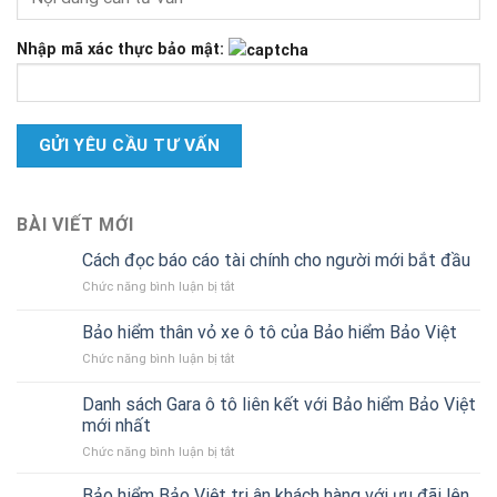
Nhập mã xác thực bảo mật:
BÀI VIẾT MỚI
Cách đọc báo cáo tài chính cho người mới bắt đầu
ở
Chức năng bình luận bị tắt
Cách
đọc
Bảo hiểm thân vỏ xe ô tô của Bảo hiểm Bảo Việt
báo
ở
Chức năng bình luận bị tắt
cáo
Bảo
tài
hiểm
chính
Danh sách Gara ô tô liên kết với Bảo hiểm Bảo Việt
thân
cho
mới nhất
vỏ
người
ở
Chức năng bình luận bị tắt
xe
mới
Danh
ô
bắt
sách
tô
Bảo hiểm Bảo Việt tri ân khách hàng với ưu đãi lên
đầu