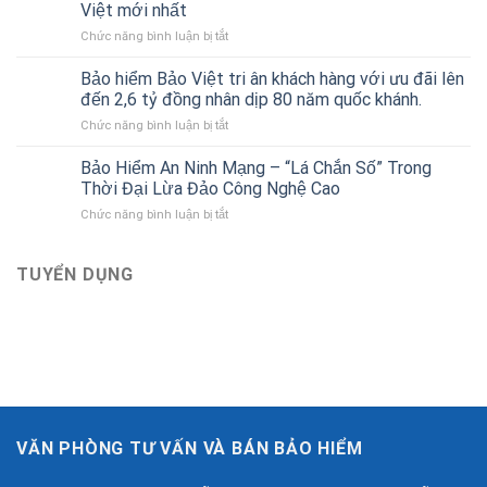
cho
Việt mới nhất
vỏ
người
ở
Chức năng bình luận bị tắt
xe
mới
Danh
ô
bắt
sách
tô
Bảo hiểm Bảo Việt tri ân khách hàng với ưu đãi lên
đầu
Gara
của
đến 2,6 tỷ đồng nhân dịp 80 năm quốc khánh.
ô
Bảo
ở
Chức năng bình luận bị tắt
tô
hiểm
Bảo
liên
Bảo
hiểm
Bảo Hiểm An Ninh Mạng – “Lá Chắn Số” Trong
kết
Việt
Bảo
với
Thời Đại Lừa Đảo Công Nghệ Cao
Việt
Bảo
ở
Chức năng bình luận bị tắt
tri
hiểm
Bảo
ân
Bảo
Hiểm
khách
Việt
An
TUYỂN DỤNG
hàng
mới
Ninh
với
nhất
Mạng
ưu
–
đãi
“Lá
lên
Chắn
đến
Số”
2,6
Trong
tỷ
Thời
đồng
Đại
nhân
VĂN PHÒNG TƯ VẤN VÀ BÁN BẢO HIỂM
Lừa
dịp
Đảo
80