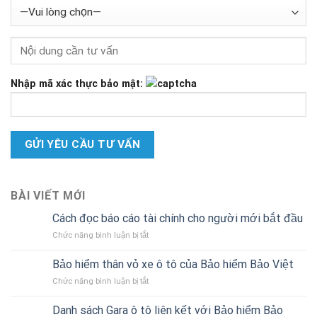
Nhập mã xác thực bảo mật:
BÀI VIẾT MỚI
Cách đọc báo cáo tài chính cho người mới bắt đầu
ở
Chức năng bình luận bị tắt
Cách
đọc
Bảo hiểm thân vỏ xe ô tô của Bảo hiểm Bảo Việt
báo
ở
Chức năng bình luận bị tắt
cáo
Bảo
tài
hiểm
chính
Danh sách Gara ô tô liên kết với Bảo hiểm Bảo
thân