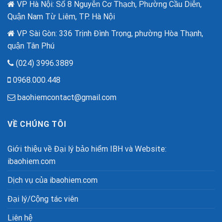
Công
VP Hà Nội: Số 8 Nguyễn Cơ Thạch, Phường Cầu Diễn,
năm
Nghệ
quốc
Quận Nam Từ Liêm, TP. Hà Nội
Cao
khánh.
VP Sài Gòn: 336 Trịnh Đình Trọng, phường Hòa Thạnh,
quận Tân Phú
(024) 3996.3889
0968.000.448
baohiemcontact@gmail.com
VỀ CHÚNG TÔI
Giới thiệu về Đại lý bảo hiểm IBH và Website:
ibaohiem.com
Dịch vụ của ibaohiem.com
Đại lý/Cộng tác viên
Liên hệ