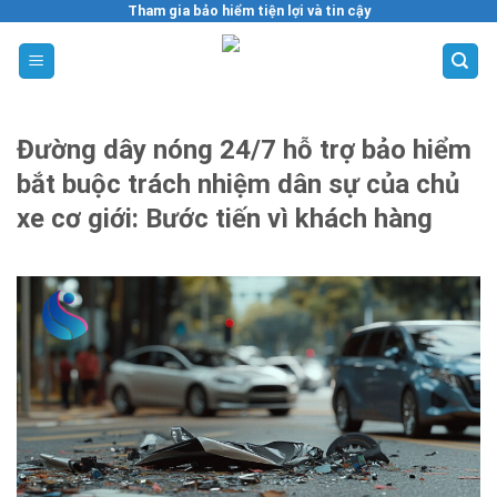
Skip
Tham gia bảo hiểm tiện lợi và tin cậy
to
content
Đường dây nóng 24/7 hỗ trợ bảo hiểm
bắt buộc trách nhiệm dân sự của chủ
xe cơ giới: Bước tiến vì khách hàng