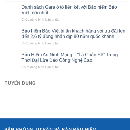
tài
hiểm
chính
Danh sách Gara ô tô liên kết với Bảo hiểm Bảo
thân
cho
Việt mới nhất
vỏ
người
ở
Chức năng bình luận bị tắt
xe
mới
Danh
ô
bắt
sách
tô
Bảo hiểm Bảo Việt tri ân khách hàng với ưu đãi lên
đầu
Gara
của
đến 2,6 tỷ đồng nhân dịp 80 năm quốc khánh.
ô
Bảo
ở
Chức năng bình luận bị tắt
tô
hiểm
Bảo
liên
Bảo
hiểm
kết
Bảo Hiểm An Ninh Mạng – “Lá Chắn Số” Trong
Việt
Bảo
với
Thời Đại Lừa Đảo Công Nghệ Cao
Việt
Bảo
ở
Chức năng bình luận bị tắt
tri
hiểm
Bảo
ân
Bảo
Hiểm
khách
Việt
An
TUYỂN DỤNG
hàng
mới
Ninh
với
nhất
Mạng
ưu
–
đãi
“Lá
lên
Chắn
đến
Số”
2,6
Trong
tỷ
Thời
đồng
Đại
nhân
VĂN PHÒNG TƯ VẤN VÀ BÁN BẢO HIỂM