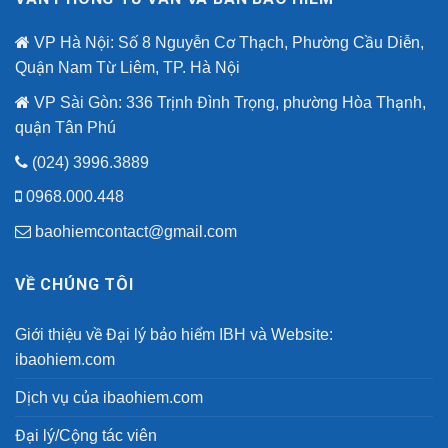
Lừa
dịp
Đảo
80
Công
VP Hà Nội: Số 8 Nguyễn Cơ Thạch, Phường Cầu Diễn,
năm
Nghệ
quốc
Quận Nam Từ Liêm, TP. Hà Nội
Cao
khánh.
VP Sài Gòn: 336 Trịnh Đình Trọng, phường Hòa Thạnh,
quận Tân Phú
(024) 3996.3889
0968.000.448
baohiemcontact@gmail.com
VỀ CHÚNG TÔI
Giới thiệu về Đại lý bảo hiểm IBH và Website:
ibaohiem.com
Dịch vụ của ibaohiem.com
Đại lý/Cộng tác viên