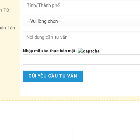
m Từ
uận Tân
Nhập mã xác thực bảo mật: