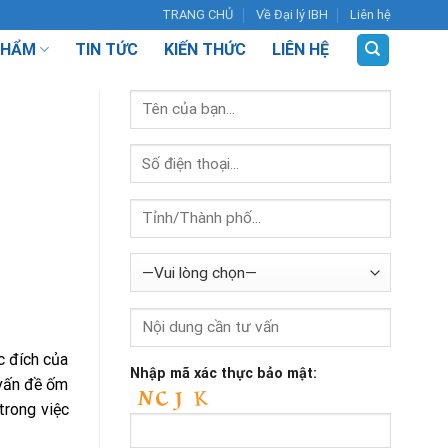
TRANG CHỦ
Về Đại lý IBH
Liên hệ
PHẨM
TIN TỨC
KIẾN THỨC
LIÊN HỆ
c đích của
Nhập mã xác thực bảo mật:
 vấn đề ốm
trong việc