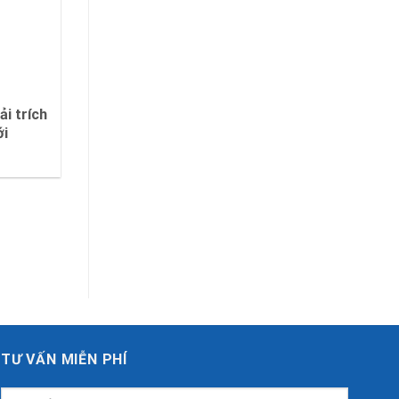
i trích
ới
TƯ VẤN MIỄN PHÍ