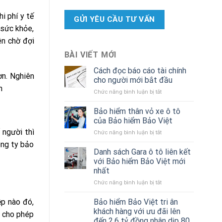
i phí y tế
 sức khỏe,
ên chờ đợi
BÀI VIẾT MỚI
Cách đọc báo cáo tài chính
ơn. Nghiên
cho người mới bắt đầu
n
ở
Chức năng bình luận bị tắt
Cách
đọc
Bảo hiểm thân vỏ xe ô tô
báo
của Bảo hiểm Bảo Việt
cáo
 người thì
ở
Chức năng bình luận bị tắt
tài
Bảo
chính
ông ty bảo
hiểm
Danh sách Gara ô tô liên kết
cho
thân
người
với Bảo hiểm Bảo Việt mới
vỏ
mới
nhất
xe
bắt
ở
Chức năng bình luận bị tắt
ô
đầu
Danh
tô
sách
của
ệp nào đó,
Bảo hiểm Bảo Việt tri ân
Gara
Bảo
khách hàng với ưu đãi lên
p cho phép
ô
hiểm
đến 2,6 tỷ đồng nhân dịp 80