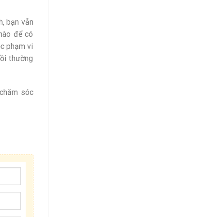
h, bạn vẫn
nào để có
ộc phạm vi
bồi thường
ự chăm sóc