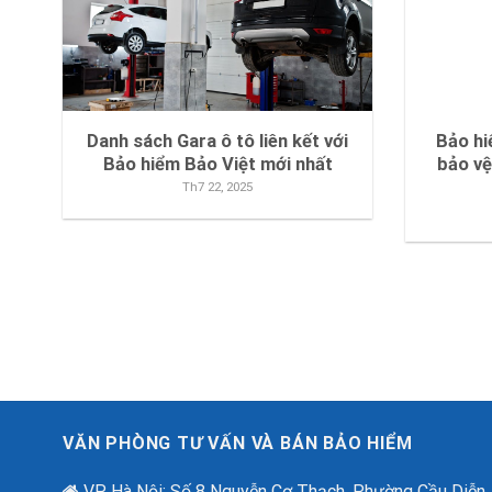
Danh sách Gara ô tô liên kết với
Bảo hi
Bảo hiểm Bảo Việt mới nhất
bảo vệ
Th7 22, 2025
VĂN PHÒNG TƯ VẤN VÀ BÁN BẢO HIỂM
VP Hà Nội: Số 8 Nguyễn Cơ Thạch, Phường Cầu Diễn,