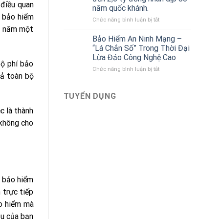
tô
Bảo
 điều quan
năm quốc khánh.
liên
Việt
i bảo hiểm
kết
ở
Chức năng bình luận bị tắt
với
 1 năm một
Bảo
Bảo
hiểm
Bảo Hiểm An Ninh Mạng –
hiểm
Bảo
“Lá Chắn Số” Trong Thời Đại
Bảo
Việt
Lừa Đảo Công Nghệ Cao
Việt
tri
bộ phí bảo
mới
ở
Chức năng bình luận bị tắt
ân
rả toàn bộ
nhất
Bảo
khách
Hiểm
hàng
An
với
TUYỂN DỤNG
Ninh
ưu
c là thành
Mạng
đãi
–
lên
 không cho
“Lá
đến
Chắn
2,6
Số”
tỷ
Trong
đồng
Thời
nhân
Đại
dịp
Lừa
80
ợ bảo hiểm
Đảo
năm
 trực tiếp
Công
quốc
Nghệ
khánh.
ảo hiểm mà
Cao
ầu của bạn