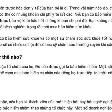
 trước hóa đơn y tế của bạn sẽ là gì. Trong vài năm nào đó, ch
ó thể có những khoản chi phí y tế rất cao. Nếu bạn có bảo hiểm
 được bảo vệ khỏi hầu hết những khoản chi phí đó. Bạn không n
 có bệnh nghiêm trọng rồi mới mua bảo hiểm sức khỏe
ệc có bảo hiểm sức khỏe và có một sự chăm sóc sức khỏe tốt h
e sẽ có nhiều cơ hội để có bác sỹ chăm sóc thường xuyên khi cầ
ư thế nào?
oặc tổ chức của họ. Đó còn được gọi là bảo hiểm nhóm. Một số
thể chọn mua bảo hiểm cá nhân của riêng họ trực tiếp tại một c
c, nếu bạn là thành viên của một hiệp hội hay hội nghề nghi
ia bảo hiểm nhóm theo những tổ chức này. Một số doanh nghiệ